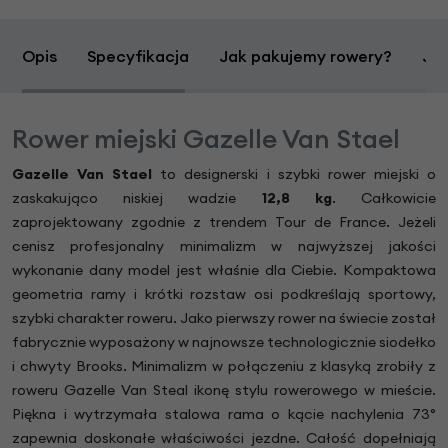
Opis
Specyfikacja
Jak pakujemy rowery?
Jak
Rower miejski Gazelle Van Stael
Gazelle Van Stael
to designerski i szybki rower miejski o
zaskakująco niskiej wadzie
12,8 kg
. Całkowicie
zaprojektowany zgodnie z trendem Tour de France. Jeżeli
cenisz profesjonalny minimalizm w najwyższej jakości
wykonanie dany model jest właśnie dla Ciebie. Kompaktowa
geometria ramy i krótki rozstaw osi podkreślają sportowy,
szybki charakter roweru. Jako pierwszy rower na świecie został
fabrycznie wyposażony w najnowsze technologicznie siodełko
i chwyty Brooks. Minimalizm w połączeniu z klasyką zrobiły z
roweru Gazelle Van Steal ikonę stylu rowerowego w mieście.
Piękna i wytrzymała stalowa rama o kącie nachylenia 73°
zapewnia doskonałe właściwości jezdne. Całość dopełniają