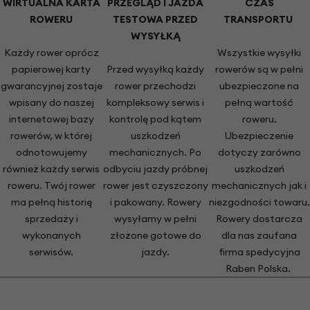
WIRTUALNA KARTA
PRZEGLĄD I JAZDA
CZAS
ROWERU
TESTOWA PRZED
TRANSPORTU
WYSYŁKĄ
Każdy rower oprócz
Wszystkie wysyłki
papierowej karty
Przed wysyłką każdy
rowerów są w pełni
gwarancyjnej zostaje
rower przechodzi
ubezpieczone na
wpisany do naszej
kompleksowy serwis i
pełną wartość
internetowej bazy
kontrolę pod kątem
roweru.
rowerów, w której
uszkodzeń
Ubezpieczenie
odnotowujemy
mechanicznych. Po
dotyczy zarówno
również każdy serwis
odbyciu jazdy próbnej
uszkodzeń
roweru. Twój rower
rower jest czyszczony
mechanicznych jak i
ma pełną historię
i pakowany. Rowery
niezgodności towaru.
sprzedaży i
wysyłamy w pełni
Rowery dostarcza
wykonanych
złożone gotowe do
dla nas zaufana
serwisów.
jazdy.
firma spedycyjna
Raben Polska.