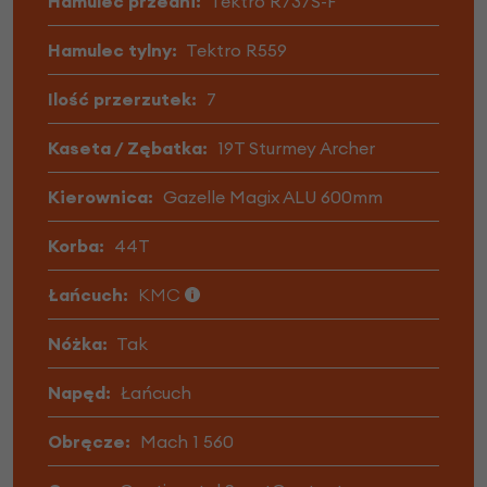
Hamulec przedni:
Tektro R737S-F
Hamulec tylny:
Tektro R559
Ilość przerzutek:
7
Kaseta / Zębatka:
19T Sturmey Archer
Kierownica:
Gazelle Magix ALU 600mm
Korba:
44T
Łańcuch:
KMC
Nóżka:
Tak
Napęd:
Łańcuch
Obręcze:
Mach 1 560