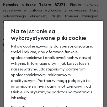
Hamulce u-brake Tektro R737S.
Pięknie hamulce
szczękowe w całości wykonane z najwyższej klasy
polerowanego aluminium, dzięki takiemu zabiegowi
błyszczą się niczym chrom przy czym nie rdzewieją i nie
matowieją. Szosowy charakter hamulców
Na tej stronie są
dopełnia sportowy wygląd roweru. Klocki hamulcowe z
wykorzystywane pliki cookie
wymiennymi okładzinami minimalizują koszty serwisu.
Płynna i wysokiej jakości regulacja hamulców pozwala na
Plików cookie używamy do spersonalizowania
proste i prawidłowe ustawienie odpowiedniej siły
treści i reklam, aby oferować funkcje
hamowania.
społecznościowe i analizować ruch w naszej
witrynie. Informacje o tym, jak korzystasz z
naszej witryny, udostępniamy partnerom
społecznościowym, reklamowym i
analitycznym. Partnerzy mogą połączyć te
informacje z innymi danymi otrzymanymi od
Ciebie lub uzyskanymi podczas korzystania z
ich usług.