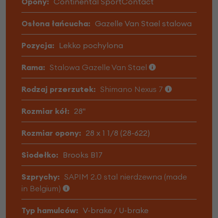
Opony:
Continental SportContact
Osłona łańcucha:
Gazelle Van Stael stalowa
Pozycja:
Lekko pochylona
Rama:
Stalowa Gazelle Van Stael
Rodzaj przerzutek:
Shimano Nexus 7
Rozmiar kół:
28"
Rozmiar opony:
28 x 1 1/8 (28-622)
Siodełko:
Brooks B17
Szprychy:
SAPIM 2.0 stal nierdzewna (made
in Belgium)
Typ hamulców:
V-brake / U-brake