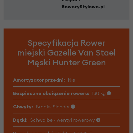
RoweryStylowe.pl
Specyfikacja Rower
miejski Gazelle Van Stael
Męski Hunter Green
Amortyzator przedni:
Nie
Bezpieczne obciążenie roweru:
130 kg
Chwyty:
Brooks Slender
Dętki:
Schwalbe - wentyl rowerowy