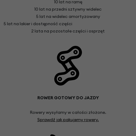
10 lat na ramę
10 lat na przedni sztywny widelec
5 lat na widelec amortyzowany
5 lat na lakier i dostępność części
2 lata na pozostałe części i osprzęt
ROWER GOTOWY DO JAZDY
Rowery wysyłamy w całości złożone.
Sprawdź jak pakujemy rowery.