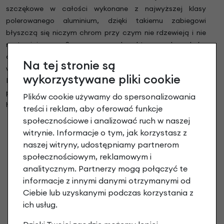
szczękowe w całości wykonane z najwyższej klasy
polerowanego aluminium, dzięki takiemu zabiegowi
błyszczą się niczym chrom przy czym nie rdzewieją i nie
matowieją. Szosowy charakter hamulców
dopełnia sportowy wygląd roweru. Klocki hamulcowe z
Na tej stronie są
wymiennymi okładzinami minimalizują koszty serwisu.
wykorzystywane pliki cookie
Płynna i wysokiej jakości regulacja hamulców pozwala na
proste i prawidłowe ustawienie odpowiedniej siły
Plików cookie używamy do spersonalizowania
hamowania.
treści i reklam, aby oferować funkcje
społecznościowe i analizować ruch w naszej
witrynie. Informacje o tym, jak korzystasz z
naszej witryny, udostępniamy partnerom
społecznościowym, reklamowym i
analitycznym. Partnerzy mogą połączyć te
informacje z innymi danymi otrzymanymi od
Ciebie lub uzyskanymi podczas korzystania z
ich usług.