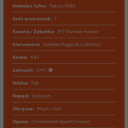
Hamulec tylny:
Tektro R559
Ilość przerzutek:
7
Kaseta / Zębatka:
19T Sturmey Archer
Kierownica:
Gazelle Magix ALU 600mm
Korba:
44T
Łańcuch:
KMC
Nóżka:
Tak
Napęd:
Łańcuch
Obręcze:
Mach 1 560
Opony:
Continental SportContact