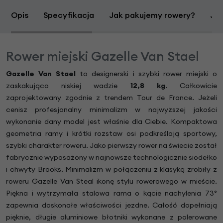
Opis
Specyfikacja
Jak pakujemy rowery?
Jak
Rower miejski Gazelle Van Stael
Gazelle Van Stael
to designerski i szybki rower miejski o
zaskakująco niskiej wadzie
12,8 kg
. Całkowicie
zaprojektowany zgodnie z trendem Tour de France. Jeżeli
cenisz profesjonalny minimalizm w najwyższej jakości
wykonanie dany model jest właśnie dla Ciebie. Kompaktowa
geometria ramy i krótki rozstaw osi podkreślają sportowy,
szybki charakter roweru. Jako pierwszy rower na świecie został
fabrycznie wyposażony w najnowsze technologicznie siodełko
i chwyty Brooks. Minimalizm w połączeniu z klasyką zrobiły z
roweru Gazelle Van Steal ikonę stylu rowerowego w mieście.
Piękna i wytrzymała stalowa rama o kącie nachylenia 73°
zapewnia doskonałe właściwości jezdne. Całość dopełniają
pięknie, długie aluminiowe błotniki wykonane z polerowane