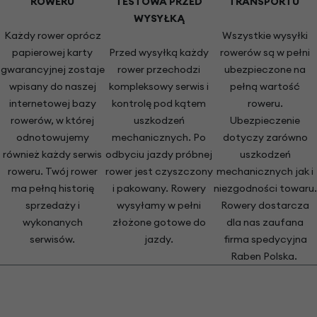
ROWERU
TESTOWA PRZED
TRANSPORTU
WYSYŁKĄ
Każdy rower oprócz
Wszystkie wysyłki
papierowej karty
Przed wysyłką każdy
rowerów są w pełni
gwarancyjnej zostaje
rower przechodzi
ubezpieczone na
wpisany do naszej
kompleksowy serwis i
pełną wartość
internetowej bazy
kontrolę pod kątem
roweru.
rowerów, w której
uszkodzeń
Ubezpieczenie
odnotowujemy
mechanicznych. Po
dotyczy zarówno
również każdy serwis
odbyciu jazdy próbnej
uszkodzeń
roweru. Twój rower
rower jest czyszczony
mechanicznych jak i
ma pełną historię
i pakowany. Rowery
niezgodności towaru.
sprzedaży i
wysyłamy w pełni
Rowery dostarcza
wykonanych
złożone gotowe do
dla nas zaufana
serwisów.
jazdy.
firma spedycyjna
Raben Polska.