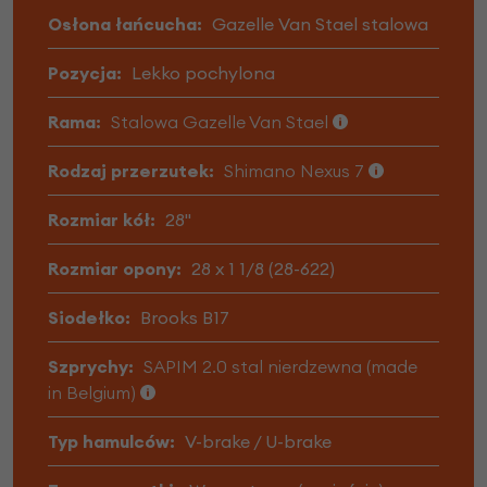
Osłona łańcucha:
Gazelle Van Stael stalowa
Pozycja:
Lekko pochylona
Rama:
Stalowa Gazelle Van Stael
Rodzaj przerzutek:
Shimano Nexus 7
Rozmiar kół:
28"
Rozmiar opony:
28 x 1 1/8 (28-622)
Siodełko:
Brooks B17
Szprychy:
SAPIM 2.0 stal nierdzewna (made
in Belgium)
Typ hamulców:
V-brake / U-brake