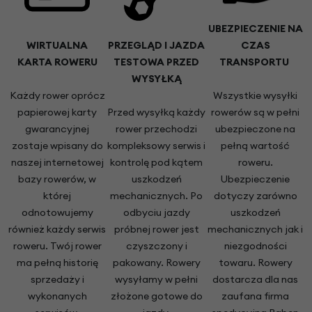
UBEZPIECZENIE NA
WIRTUALNA
PRZEGLĄD I JAZDA
CZAS
KARTA ROWERU
TESTOWA PRZED
TRANSPORTU
WYSYŁKĄ
Każdy rower oprócz
Wszystkie wysyłki
papierowej karty
Przed wysyłką każdy
rowerów są w pełni
gwarancyjnej
rower przechodzi
ubezpieczone na
zostaje wpisany do
kompleksowy serwis i
pełną wartość
naszej internetowej
kontrolę pod kątem
roweru.
bazy rowerów, w
uszkodzeń
Ubezpieczenie
której
mechanicznych. Po
dotyczy zarówno
odnotowujemy
odbyciu jazdy
uszkodzeń
również każdy serwis
próbnej rower jest
mechanicznych jak i
roweru. Twój rower
czyszczony i
niezgodności
ma pełną historię
pakowany. Rowery
towaru. Rowery
sprzedaży i
wysyłamy w pełni
dostarcza dla nas
wykonanych
złożone gotowe do
zaufana firma