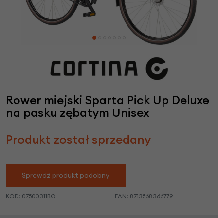
Rower miejski Sparta Pick Up Deluxe
na pasku zębatym Unisex
Produkt został sprzedany
Sprawdź produkt podobny
KOD:
07500311RO
EAN:
8713568366779