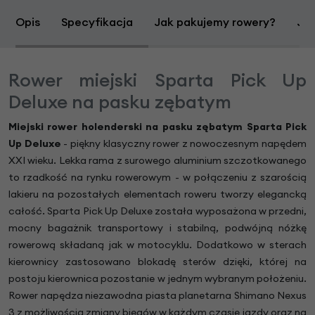
Opis
Specyfikacja
Jak pakujemy rowery?
Jak
Rower miejski Sparta Pick Up
Deluxe na pasku zębatym
Miejski rower holenderski na pasku zębatym
Sparta Pick
Up Deluxe
- piękny klasyczny rower z nowoczesnym napędem
XXI wieku. Lekka rama z surowego aluminium szczotkowanego
to rzadkość na rynku rowerowym - w połączeniu z szarością
lakieru na pozostałych elementach roweru tworzy elegancką
całość. Sparta Pick Up Deluxe została wyposażona w przedni,
mocny bagażnik transportowy i stabilną, podwójną nóżkę
rowerową składaną jak w motocyklu. Dodatkowo w sterach
kierownicy zastosowano blokadę sterów dzięki, której na
postoju kierownica pozostanie w jednym wybranym położeniu.
Rower napędza niezawodna piasta planetarna Shimano Nexus
3 z możliwością zmiany biegów w każdym czasie jazdy oraz na