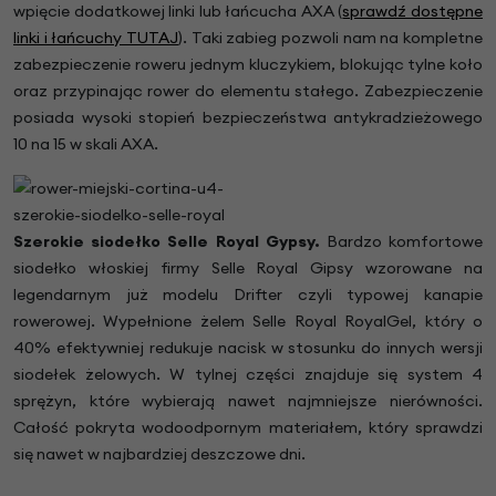
wpięcie dodatkowej linki lub łańcucha AXA (
sprawdź dostępne
linki i łańcuchy TUTAJ
). Taki zabieg pozwoli nam na kompletne
zabezpieczenie roweru jednym kluczykiem, blokując tylne koło
oraz przypinając rower do elementu stałego. Zabezpieczenie
posiada wysoki stopień bezpieczeństwa antykradzieżowego
10 na 15 w skali AXA.
Szerokie siodełko Selle Royal Gypsy.
Bardzo komfortowe
siodełko włoskiej firmy Selle Royal Gipsy wzorowane na
legendarnym już modelu Drifter czyli typowej kanapie
rowerowej. Wypełnione żelem Selle Royal RoyalGel, który o
40% efektywniej redukuje nacisk w stosunku do innych wersji
siodełek żelowych. W tylnej części znajduje się system 4
sprężyn, które wybierają nawet najmniejsze nierówności.
Całość pokryta wodoodpornym materiałem, który sprawdzi
się nawet w najbardziej deszczowe dni.