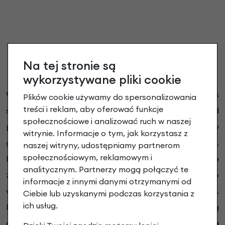
Na tej stronie są
Jak pakujemy rowery?
wykorzystywane pliki cookie
Wkładamy dużo czasu i pracy aby rower dotarł do Was
Plików cookie używamy do spersonalizowania
treści i reklam, aby oferować funkcje
świetnej kondycji i w pełni gotowy do jazdy. Przed
społecznościowe i analizować ruch w naszej
pakowaniem, rower trafia w ręce naszych serwisantów
witrynie. Informacje o tym, jak korzystasz z
gdzie przechodzi pełny serwis przed zakupowy.
naszej witryny, udostępniamy partnerom
społecznościowym, reklamowym i
Następnie pakowany jest w specjalnie
analitycznym. Partnerzy mogą połączyć te
zaprojektowane, grube 5-cio warstwowe kartony o
informacje z innymi danymi otrzymanymi od
wymiarach 200 x 120 x 20 cm (w opcji PREMIUM).
Ciebie lub uzyskanymi podczas korzystania z
ich usług.
Elementy wystające jak siodełko czy kierownica są
owijane folią
dla zminimalizowania ryzyka wystąpienia