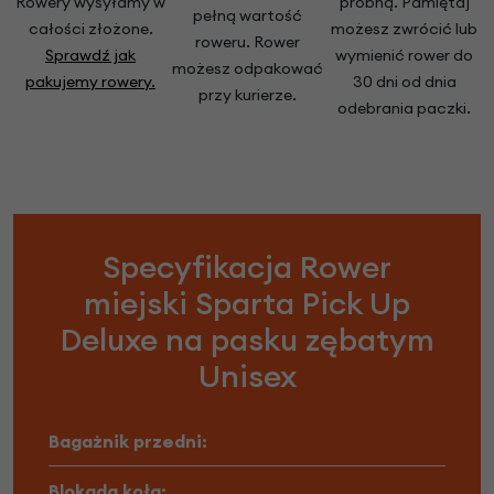
Rowery wysyłamy w
próbną. Pamiętaj
pełną wartość
całości złożone.
możesz zwrócić lub
roweru. Rower
Sprawdź jak
wymienić rower do
możesz odpakować
pakujemy rowery.
30 dni od dnia
przy kurierze.
odebrania paczki.
Specyfikacja Rower
miejski Sparta Pick Up
Deluxe na pasku zębatym
Unisex
Bagażnik przedni:
Blokada koła: