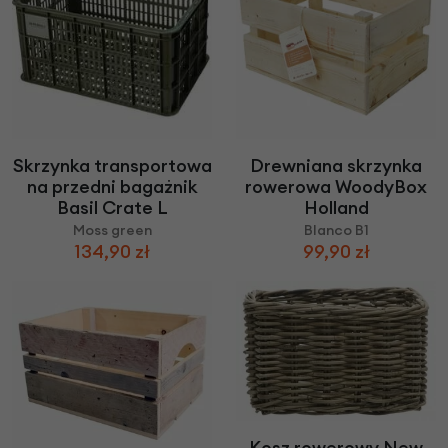
Skrzynka transportowa
Drewniana skrzynka
na przedni bagażnik
rowerowa WoodyBox
Basil Crate L
Holland
Moss green
Blanco B1
134,90 zł
99,90 zł
Kosz rowerowy New