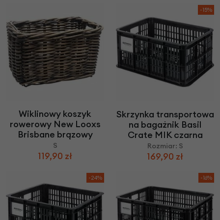
-15%
Wiklinowy koszyk
Skrzynka transportowa
rowerowy New Looxs
na bagażnik Basil
Brisbane brązowy
Crate MIK czarna
S
Rozmiar: S
119,90 zł
169,90 zł
-24%
-16%