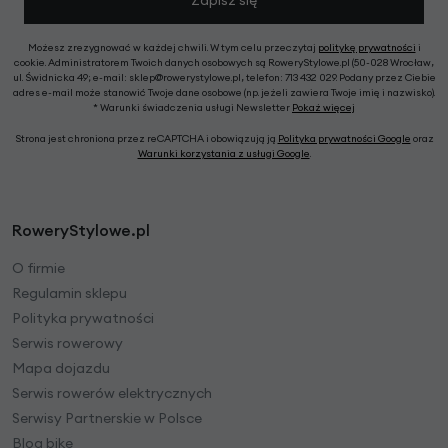
Zapisz się
Możesz zrezygnować w każdej chwili. W tym celu przeczytaj
politykę prywatności
i
cookie. Administratorem Twoich danych osobowych są RoweryStylowe.pl (50-028 Wrocław,
ul. Świdnicka 49; e-mail: sklep@rowerystylowe.pl, telefon: 713 432 029. Podany przez Ciebie
adres e-mail może stanowić Twoje dane osobowe (np. jeżeli zawiera Twoje imię i nazwisko).
* Warunki świadczenia usługi Newsletter
Pokaż więcej
Strona jest chroniona przez reCAPTCHA i obowiązują ją
Polityka prywatności Google
oraz
Warunki korzystania z usługi Google
.
RoweryStylowe.pl
O firmie
Regulamin sklepu
Polityka prywatności
Serwis rowerowy
Mapa dojazdu
Serwis rowerów elektrycznych
Serwisy Partnerskie w Polsce
Blog bike