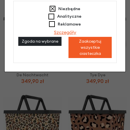
Niezbędne
Analityczne
Reklamowe
Szczegóły
Zgoda na wybrane
Zaakceptuj
wszystkie
ciasteczka
Kosz rowerowy Basky
Kosz rowerowy Basky
2.0
2.0
De Nachtwacht
Tye Dye
349,90 zł
349,90 zł