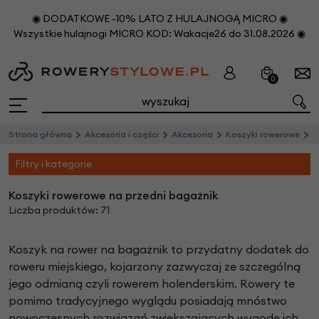
◉ DODATKOWE -10% LATO Z HULAJNOGĄ MICRO ◉
Wszystkie hulajnogi MICRO KOD: Wakacje26 do 31.08.2026 ◉
0
Strona główna
Akcesoria i części
Akcesoria
Koszyki rowerowe
P
Filtry i kategorie
Koszyki rowerowe na przedni bagażnik
Liczba produktów: 71
Koszyk na rower na bagażnik to przydatny dodatek do
roweru miejskiego, kojarzony zazwyczaj ze szczególną
jego odmianą czyli rowerem holenderskim. Rowery te
pomimo tradycyjnego wyglądu posiadają mnóstwo
nowoczesnych rozwiązań zwiększających wygodę ich