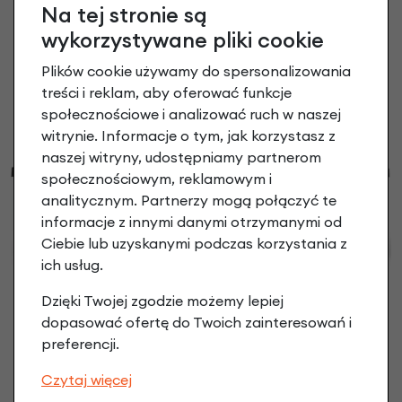
Na tej stronie są
Przedni kosz rowerowy
Kosz rowerowy Basky
wykorzystywane pliki cookie
Basil Green Life
2.0
179,90 zł
Bouquet
Plików cookie używamy do spersonalizowania
349,90 zł
treści i reklam, aby oferować funkcje
społecznościowe i analizować ruch w naszej
witrynie. Informacje o tym, jak korzystasz z
naszej witryny, udostępniamy partnerom
społecznościowym, reklamowym i
analitycznym. Partnerzy mogą połączyć te
informacje z innymi danymi otrzymanymi od
Ciebie lub uzyskanymi podczas korzystania z
ich usług.
Dzięki Twojej zgodzie możemy lepiej
Kosz rowerowy Basky
Kosz rowerowy Basky
dopasować ofertę do Twoich zainteresowań i
2.0
2.0
preferencji.
Picasso
Fry Me
349,90 zł
349,90 zł
Czytaj więcej