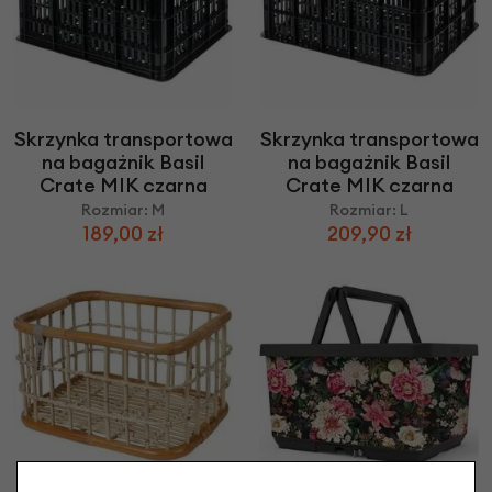
Skrzynka transportowa
Skrzynka transportowa
na bagażnik Basil
na bagażnik Basil
Crate MIK czarna
Crate MIK czarna
Rozmiar: M
Rozmiar: L
189,00 zł
209,90 zł