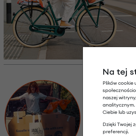
Na tej s
PROFESJONALNA WY
Plików cookie 
przygotowane do ja
społecznościow
naszej witryn
Następnie rowery p
analitycznym.
Dodatkowo rower z
Ciebie lub uzy
siodełko czy kierow
Dzięki Twojej
do wysyłki posiada
preferencji.