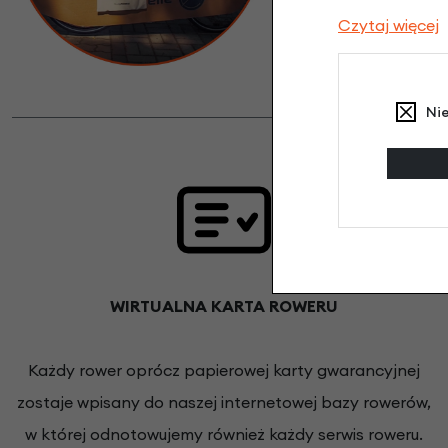
transportowany, a 
Czytaj więcej
Polska, co gwarantu
pozostają pedały ora
Ni
WIRTUALNA KARTA ROWERU
Każdy rower oprócz papierowej karty gwarancyjnej
zostaje wpisany do naszej internetowej bazy rowerów,
w której odnotowujemy również każdy serwis roweru.