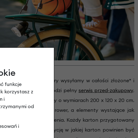
okie
towy do jazdy
.
Rowery wysyłamy w całości złożone* i
ć funkcje
wisantów gdzie przechodzi pełny
serwis przed-zakupowy
.
ak korzystasz z
 i
-cio warstwowe kartony o wymiarach 200 x 120 x 20 cm.
otrzymanymi od
ym praktyczne cały rower, a elementy wystające jak
zyka wystąpienia uszkodzenia. Każdy karton przygotowany
esowań i
aźnie oznaczoną pozycję w jakiej karton powinien być