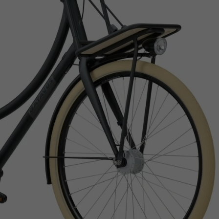
Z
apięcia rowero
Pompki rowerowe
werowe
er Pig
Peruzzo
Gazelle
Pozostałe
N
akrętki i obejm
i:SY
Przerzutki rowerowe
es
Inny
R
owery transportowe - akcesoria
S
akwy i torby rowerowe
Siodełka rowerowe
rowe
Strida - części