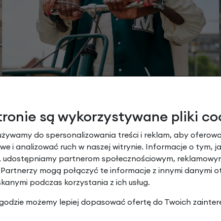
tronie są wykorzystywane pliki co
SYŁKA ROWERU = Rower złożony, wyregulowany i go
używamy do spersonalizowania treści i reklam, aby oferowa
zdy. Przed spakowaniem, rower trafia w ręce naszych ser
e i analizować ruch w naszej witrynie. Informacje o tym, j
y, udostępniamy partnerom społecznościowym, reklamowym
akowane są w specjalne, zaprojektowane dla nas grube 5
 Partnerzy mogą połączyć te informacje z innymi danymi 
ostaje zabezpieczony kartonowym fartuchem zakrywając
skanymi podczas korzystania z ich usług.
nica są owijane folią bąbelkową dla zminimalizowania ry
 zgodzie możemy lepiej dopasować ofertę do Twoich zainter
 4 boczne uchwyty dla wygodnego przenoszenia oraz wyr