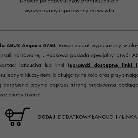
Dopiero po odbyciu jazdy próbnej zostaje
wyczyszczony i spakowany do wysyłki
oła ABUS Amparo 4750.
Rower został wyposażony w blok
 stali hartowanej . Podkowa posiada specjalny otwór A
postaci łańcucha lub linki
(
sprawdź dostępne linki i
ru jednym kluczykiem, blokując tylne koło oraz przypinają
ią dorobienia jedynie poprzez stronę producenta podają
zez osoby trzecie.
DODAJ
:
DODATKOWY ŁAŃCUCH / LINKA