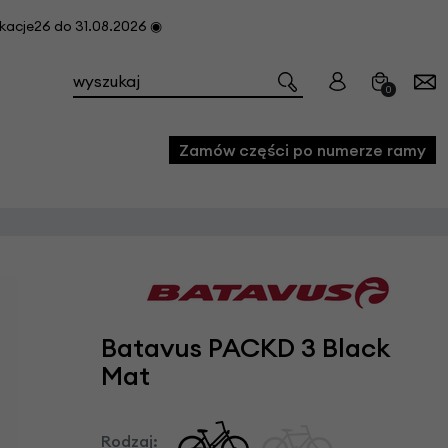
cje26 do 31.08.2026 ◉
0
Zamów części po numerze ramy
e
we
owe
Batavus PACKD 3 Black
acji i konserwacji roweru
Mat
fon
e
Rodzaj: