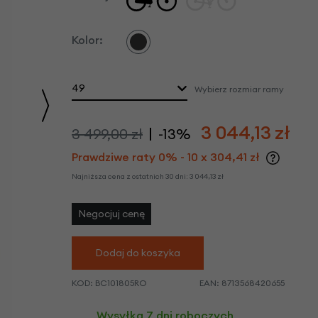
we
y
Kolor:
49
Wybierz rozmiar ramy
3 044,13
zł
3 499,00 zł
-13%
Prawdziwe raty 0% - 10 x 304,41 zł
Najniższa cena z ostatnich 30 dni:
3 044,13
zł
Negocjuj cenę
Dodaj do koszyka
KOD:
BC101805RO
EAN:
8713568420655
Wysyłka 7 dni roboczych