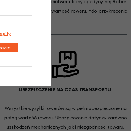
ery wysyłamy za pośrednictwem firmy spedycyjnej Raben
 ubezpieczona na pełną wartość roweru.
*
do przykręcenia
egóły
teczka
UBEZPIECZENIE NA CZAS TRANSPORTU
Wszystkie wysyłki rowerów są w pełni ubezpieczone na
pełną wartość roweru. Ubezpieczenie dotyczy zarówno
uszkodzeń mechanicznych jak i niezgodności towaru.