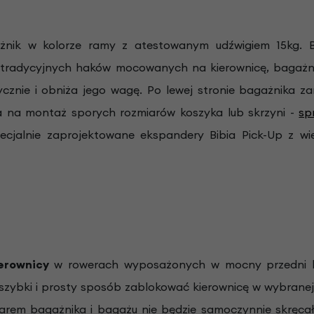
nik w kolorze ramy z atestowanym udźwigiem 15kg. B
tradycyjnych haków mocowanych na kierownicę, bagażn
ycznie i obniża jego wagę. Po lewej stronie bagażnika 
 na montaż sporych rozmiarów koszyka lub skrzyni -
sp
ecjalnie zaprojektowane ekspandery Bibia Pick-Up z w
ierownicy
w rowerach
wyposażonych w mocny przedni ba
zybki i prosty sposób zablokować kierownicę w wybranej 
arem bagażnika i bagażu nie będzie samoczynnie skręcał