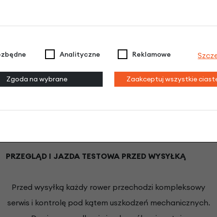
także informujące o delikatnym traktowaniu wysyłki. Row
je bezpieczny i szybki transport, a każda przesyłka jest
z ustawienie prawidłowej pozycji kierownicy.
ezbędne
Analityczne
Reklamowe
Szcz
Zgoda na wybrane
Zaakceptuj wszystkie cias
PRZEGLĄD I JAZDA TESTOWA PRZED WYSYŁKĄ
Przed wysyłką każdy rower przechodzi kompleksowy
serwis i kontrolę pod kątem uszkodzeń mechanicznych.