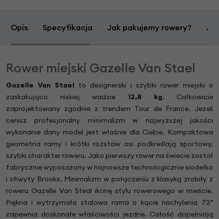
Opis
Specyfikacja
Jak pakujemy rowery?
Jak
Rower miejski Gazelle Van Stael
Gazelle Van Stael
to designerski i szybki rower miejski o
zaskakująco niskiej wadzie
12,8 kg
. Całkowicie
zaprojektowany zgodnie z trendem Tour de France. Jeżeli
cenisz profesjonalny minimalizm w najwyższej jakości
wykonanie dany model jest właśnie dla Ciebie. Kompaktowa
geometria ramy i krótki rozstaw osi podkreślają sportowy,
szybki charakter roweru. Jako pierwszy rower na świecie został
fabrycznie wyposażony w najnowsze technologicznie siodełko
i chwyty Brooks. Minimalizm w połączeniu z klasyką zrobiły z
roweru Gazelle Van Steal ikonę stylu rowerowego w mieście.
Piękna i wytrzymała stalowa rama o kącie nachylenia 73°
zapewnia doskonałe właściwości jezdne. Całość dopełniają