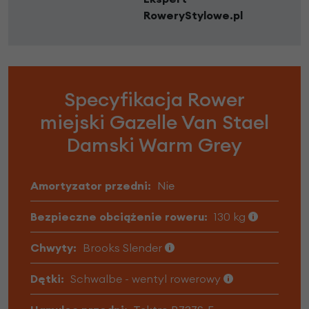
RoweryStylowe.pl
Specyfikacja Rower
miejski Gazelle Van Stael
Damski Warm Grey
Amortyzator przedni:
Nie
Bezpieczne obciążenie roweru:
130 kg
Chwyty:
Brooks Slender
Dętki:
Schwalbe - wentyl rowerowy