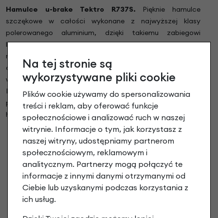
Hamulce u-brake Tektro R737S.
Pięknie hamulce
szczękowe w całości wykonane z najwyższej klasy
polerowanego aluminium, dzięki takiemu zabiegowi
błyszczą się niczym chrom przy czym nie rdzewieją i nie
matowieją. Szosowy charakter hamulców
Na tej stronie są
dopełnia sportowy wygląd roweru. Klocki hamulcowe z
wykorzystywane pliki cookie
wymiennymi okładzinami minimalizują koszty serwisu.
Płynna i wysokiej jakości regulacja hamulców pozwala na
Plików cookie używamy do spersonalizowania
proste i prawidłowe ustawienie odpowiedniej siły
treści i reklam, aby oferować funkcje
hamowania.
społecznościowe i analizować ruch w naszej
witrynie. Informacje o tym, jak korzystasz z
naszej witryny, udostępniamy partnerom
społecznościowym, reklamowym i
analitycznym. Partnerzy mogą połączyć te
informacje z innymi danymi otrzymanymi od
Ciebie lub uzyskanymi podczas korzystania z
ich usług.