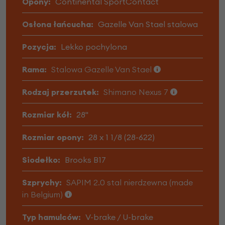
Opony:
Continental SportContact
Osłona łańcucha:
Gazelle Van Stael stalowa
Pozycja:
Lekko pochylona
Rama:
Stalowa Gazelle Van Stael
Rodzaj przerzutek:
Shimano Nexus 7
Rozmiar kół:
28"
Rozmiar opony:
28 x 1 1/8 (28-622)
Siodełko:
Brooks B17
Szprychy:
SAPIM 2.0 stal nierdzewna (made
in Belgium)
Typ hamulców:
V-brake / U-brake