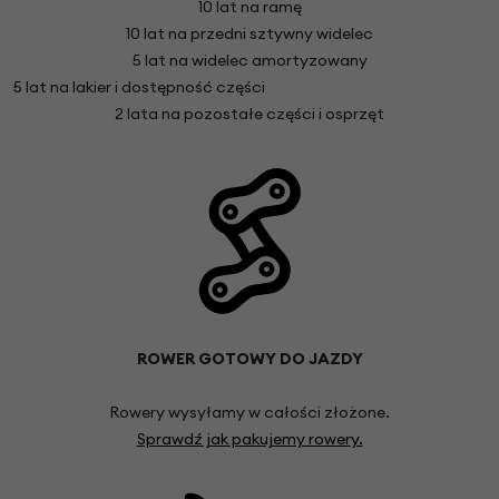
10 lat na ramę
10 lat na przedni sztywny widelec
5 lat na widelec amortyzowany
5 lat na lakier i dostępność części
2 lata na pozostałe części i osprzęt
ROWER GOTOWY DO JAZDY
Rowery wysyłamy w całości złożone.
Sprawdź jak pakujemy rowery.