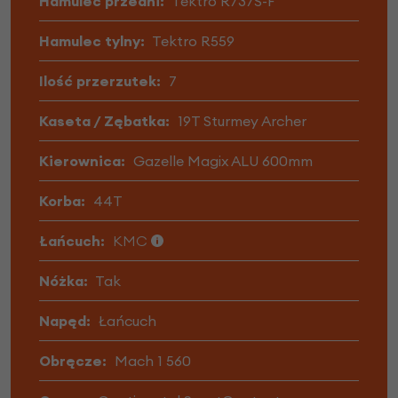
Hamulec przedni:
Tektro R737S-F
Hamulec tylny:
Tektro R559
Ilość przerzutek:
7
Kaseta / Zębatka:
19T Sturmey Archer
Kierownica:
Gazelle Magix ALU 600mm
Korba:
44T
Łańcuch:
KMC
Nóżka:
Tak
Napęd:
Łańcuch
Obręcze:
Mach 1 560