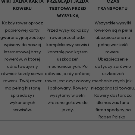
WIRTUALNA KARTA
PRZEGLĄD I JAZDA
CZAS
ROWERU
TESTOWA PRZED
TRANSPORTU
WYSYŁKĄ
Każdy rower oprócz
Wszystkie wysyłki
papierowej karty
Przed wysyłką każdy
rowerów są w pełni
gwarancyjnej zostaje
rower przechodzi
ubezpieczone na
wpisany do naszej
kompleksowy serwis i
pełną wartość
internetowej bazy
kontrolę pod kątem
roweru.
rowerów, w której
uszkodzeń
Ubezpieczenie
odnotowujemy
mechanicznych. Po
dotyczy zarówno
również każdy serwis
odbyciu jazdy próbnej
uszkodzeń
roweru. Twój rower
rower jest czyszczony
mechanicznych jak i
ma pełną historię
i pakowany. Rowery
niezgodności towaru.
sprzedaży i
wysyłamy w pełni
Rowery dostarcza
wykonanych
złożone gotowe do
dla nas zaufana
serwisów.
jazdy.
firma spedycyjna
Raben Polska.