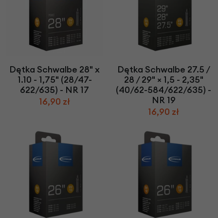
Dętka Schwalbe 28" x
Dętka Schwalbe 27.5 /
1.10 - 1,75" (28/47-
28 / 29" × 1,5 - 2,35"
622/635) - NR 17
(40/62-584/622/635) -
NR 19
16,90 zł
16,90 zł