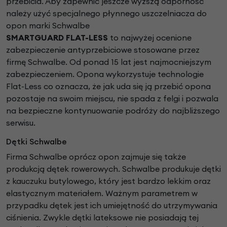
przebicia. Aby zapewnić jeszcze wyższą odporność
należy użyć specjalnego płynnego uszczelniacza do
opon marki Schwalbe
SMARTGUARD FLAT-LESS
to najwyżej ocenione
zabezpieczenie antyprzebiciowe stosowane przez
firmę Schwalbe. Od ponad 15 lat jest najmocniejszym
zabezpieczeniem. Opona wykorzystuje technologie
Flat-Less co oznacza, że jak uda się ją przebić opona
pozostaje na swoim miejscu, nie spada z felgi i pozwala
na bezpieczne kontynuowanie podróży do najbliższego
serwisu.
Dętki Schwalbe
Firma Schwalbe oprócz opon zajmuje się także
produkcją dętek rowerowych. Schwalbe produkuje dętki
z kauczuku butylowego, który jest bardzo lekkim oraz
elastycznym materiałem. Ważnym parametrem w
przypadku dętek jest ich umiejętność do utrzymywania
ciśnienia. Zwykle dętki lateksowe nie posiadają tej