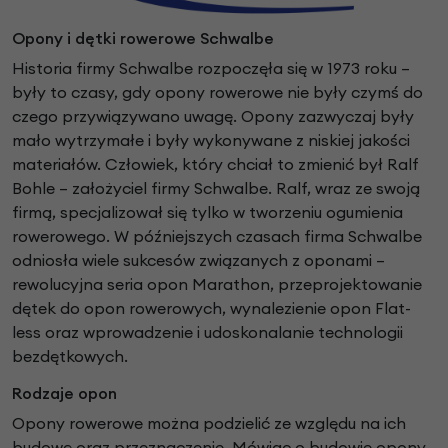
Opony i dętki rowerowe Schwalbe
Historia firmy Schwalbe rozpoczęła się w 1973 roku –
były to czasy, gdy opony rowerowe nie były czymś do
czego przywiązywano uwagę. Opony zazwyczaj były
mało wytrzymałe i były wykonywane z niskiej jakości
materiałów. Człowiek, który chciał to zmienić był Ralf
Bohle – założyciel firmy Schwalbe. Ralf, wraz ze swoją
firmą, specjalizował się tylko w tworzeniu ogumienia
rowerowego. W późniejszych czasach firma Schwalbe
odniosła wiele sukcesów związanych z oponami –
rewolucyjna seria opon Marathon, przeprojektowanie
dętek do opon rowerowych, wynalezienie opon Flat-
less oraz wprowadzenie i udoskonalanie technologii
bezdętkowych.
Rodzaje opon
Opony rowerowe można podzielić ze względu na ich
budowę oraz przeznaczenie. Mówiąc o budowie opony