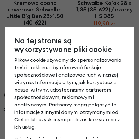
Kremowa opona
Schwalbe Kojak 28 x
rowerowa Schwalbe
1,35 (35-622) / czarny
Little Big Ben 28x1.50
HS 385
(40-622)
119,90 zł
69,90 zł
Na tej stronie są
wykorzystywane pliki cookie
Plików cookie używamy do spersonalizowania
treści i reklam, aby oferować funkcje
społecznościowe i analizować ruch w naszej
witrynie. Informacje o tym, jak korzystasz z
naszej witryny, udostępniamy partnerom
społecznościowym, reklamowym i
analitycznym. Partnerzy mogą połączyć te
Schwalbe Road Cruiser
Dętka Schwalbe 18"
informacje z innymi danymi otrzymanymi od
Reflex 28 x 1.75 (47-
STRIDA
Ciebie lub uzyskanymi podczas korzystania z
622)
16,90 zł
ich usług.
79,90 zł