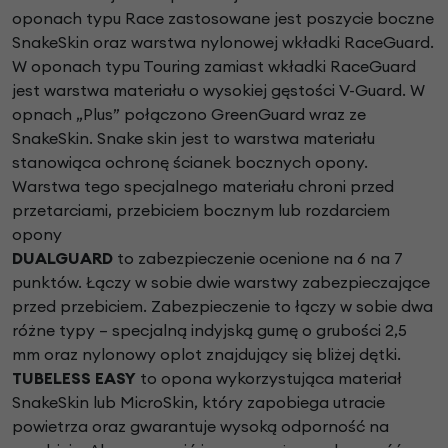
oponach typu Race zastosowane jest poszycie boczne
SnakeSkin oraz warstwa nylonowej wkładki RaceGuard.
W oponach typu Touring zamiast wkładki RaceGuard
jest warstwa materiału o wysokiej gęstości V-Guard. W
opnach „Plus” połączono GreenGuard wraz ze
SnakeSkin. Snake skin jest to warstwa materiału
stanowiąca ochronę ścianek bocznych opony.
Warstwa tego specjalnego materiału chroni przed
przetarciami, przebiciem bocznym lub rozdarciem
opony
DUALGUARD
to zabezpieczenie ocenione na 6 na 7
punktów. Łączy w sobie dwie warstwy zabezpieczające
przed przebiciem. Zabezpieczenie to łączy w sobie dwa
różne typy – specjalną indyjską gumę o grubości 2,5
mm oraz nylonowy oplot znajdujący się bliżej dętki.
TUBELESS EASY
to opona wykorzystująca materiał
SnakeSkin lub MicroSkin, który zapobiega utracie
powietrza oraz gwarantuje wysoką odporność na