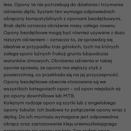
less. Opony te nie potrzebują do działania i trzymania
ciśnienia dętki. System ten wymaga odpowiednich
obręczny kompatybilnych z oponami bezdętkowymi.
Brak dętki oznacza obniżenie masy całego roweru.
Opony bezdętkowe mogą być również używane z dużo
niższym ciśnieniem – oznacza to, że sprawdzą się
idealnie w przypadku tras górskich, tych na których
zalega sporo luźnych frakcji gruntu lubpodczas
warunków zimowych. Obniżenia ciśnienia w takiej
oponie sprawia, że opona ma większy styk z
powierzchnią, co przekłada się na jej przyczepność.
Opony bezdętkowe obecnie stosowane są we
wszystkich kategoriach opon – od opon miejskich aż
po opony downhillowe lub MTB.
Kolejnym rodzaje opon są szytki lub z angielskiego
opony tubular. Ich budowa to połączenie opony wraz z
dętką. Do ich montażu wymagane jest odpowiednia
obręcz oraz zastosowanie kleju uniemożliwiającego
przesunięcie się opony na kole. Ten rodzaj opon