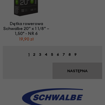
Dętka rowerowa
Schwalbe 20” x 1 1/8” –
1,50" - NR 6
19,90 zł
1
2
3
4
5
6
7
8
9
NASTĘPNA