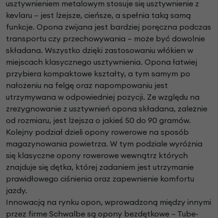
usztywnieniem metalowym stosuje się usztywnienie z
kevlaru – jest lżejsze, cieńsze, a spełnia taką samą
funkcje. Opona zwijana jest bardziej poręczna podczas
transportu czy przechowywania – może być dowolnie
składana. Wszystko dzięki zastosowaniu włókien w
miejscach klasycznego usztywnienia. Opona łatwiej
przybiera kompaktowe kształty, a tym samym po
nałożeniu na felgę oraz napompowaniu jest
utrzymywana w odpowiedniej pozycji. Ze względu na
zrezygnowanie z usztywnień opona składana, zależnie
od rozmiaru, jest lżejsza o jakieś 50 do 90 gramów.
Kolejny podział dzieli opony rowerowe na sposób
magazynowania powietrza. W tym podziale wyróżnia
się klasyczne opony rowerowe wewnątrz których
znajduje się dętka, której zadaniem jest utrzymanie
prawidłowego ciśnienia oraz zapewnienie komfortu
jazdy.
Innowacją na rynku opon, wprowadzoną między innymi
przez firme Schwalbe są opony bezdętkowe – Tube-