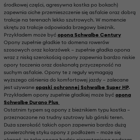
środkowej części, agresywna kostka po bokach)
zapewnia ciche przemieszczenie się asfalcie oraz dobrą
trakcje na terenach lekko szutrowych. W momencie
skrętu za trakcje odpowiada brzegowy bieżnik.
Przykładem może być
opona Schwalbe Century
Opony zupełnie gładkie to domena rowerów
szosowych oraz kolarzówek – zupełnie gładka opona
wraz z niską szerokością opony zapewnia bardzo niskie
opory toczenia oraz doskonałą przyczepność na
suchym asfalcie. Opony te z reguły wymagają
wyższego ciśnienia do komfortowej jazdy – zalecane
jest używane
opaski ochronnej Schwalbe Super HP
.
Przykładem opony zupełnie gładkiej może być
opona
Schwalbe Durano Plus
Ostatnim typem są opony z bieżnikiem typu kostka –
przeznaczone na trudny szutrowy lub górski teren.
Duża szerokość takich opon zapewnia bardzo dużą
powierzchnię styku opony z podłożem – może się
okazać, że taka opona będzie niezastąpiona podczas