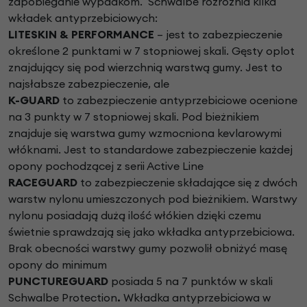
zapobieganie wypadkom. Schwalbe rozróżnia kilka
wkładek antyprzebiciowych:
LITESKIN & PERFORMANCE
– jest to zabezpieczenie
określone 2 punktami w 7 stopniowej skali. Gęsty oplot
znajdujący się pod wierzchnią warstwą gumy. Jest to
najsłabsze zabezpieczenie, ale
K-GUARD
to zabezpieczenie antyprzebiciowe ocenione
na 3 punkty w 7 stopniowej skali. Pod bieżnikiem
znajduje się warstwa gumy wzmocniona kevlarowymi
włóknami. Jest to standardowe zabezpieczenie każdej
opony pochodzącej z serii Active Line
RACEGUARD
to zabezpieczenie składające się z dwóch
warstw nylonu umieszczonych pod bieżnikiem. Warstwy
nylonu posiadają dużą ilość włókien dzięki czemu
świetnie sprawdzają się jako wkładka antyprzebiciowa.
Brak obecności warstwy gumy pozwolił obniżyć masę
opony do minimum
PUNCTUREGUARD
posiada 5 na 7 punktów w skali
Schwalbe Protection
.
Wkładka antyprzebiciowa w