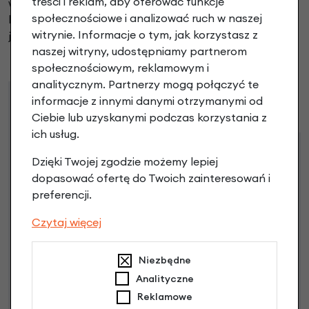
treści i reklam, aby oferować funkcje
wyrobili się w gwarantowanym terminie. Ale koniec
społecznościowe i analizować ruch w naszej
końców towar z parodniowym poślizgiem dotarł i
witrynie. Informacje o tym, jak korzystasz z
jestem zadowolony.
naszej witryny, udostępniamy partnerom
społecznościowym, reklamowym i
analitycznym. Partnerzy mogą połączyć te
informacje z innymi danymi otrzymanymi od
Raty
Leasing
Ciebie lub uzyskanymi podczas korzystania z
ich usług.
Dostępne propozycje
Dzięki Twojej zgodzie możemy lepiej
Jak kupić na
e-raty
?
dopasować ofertę do Twoich zainteresowań i
preferencji.
Czytaj więcej
Niezbędne
Analityczne
Reklamowe