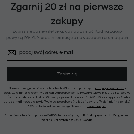
Zgarnij 20 zł na pierwsze
zakupy
Zapisz się do newslettera, aby otrzymać Kod na zakup
powyżej 199 PLN oraz informacje o nowościach i promocjach
podaj swój adres e-mail
Zapisz się
Możesz zrezygnować w każdej chwili. W tym celu przeczytaj
politykę prywatności
i
cookie. Administratorem Twoich danych osobowych są RoweryStylowe.pl (50-028 Wrocław,
ul. Świdnicka 49; e-mail: sklep@rowerystylowe.pl, telefon: 713 432 029. Podany przez Ciebie
adres e-mail może stanowić Twoje dane osobowe (np. jeżeli zawiera Twoje imię i nazwisko).
* Warunki świadczenia usługi Newsletter
Pokaż więcej
Strona jest chroniona przez reCAPTCHA i obowiązują ją
Polityka prywatności Google
oraz
Warunki korzystania z usługi Google
.