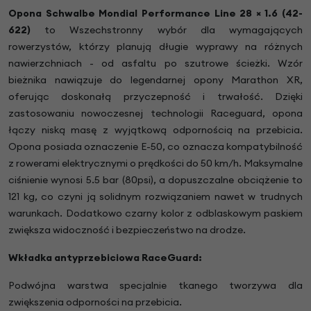
Opona Schwalbe Mondial Performance Line 28
×
1.6 (42-
622)
to Wszechstronny wybór dla wymagających
rowerzystów, którzy planują długie wyprawy na różnych
nawierzchniach - od asfaltu po szutrowe ścieżki. Wzór
bieżnika nawiązuje do legendarnej opony Marathon XR,
oferując doskonałą przyczepność i trwałość. Dzięki
zastosowaniu nowoczesnej technologii Raceguard, opona
łączy niską masę z wyjątkową odpornością na przebicia.
Opona posiada oznaczenie E-50, co oznacza kompatybilność
z rowerami elektrycznymi o prędkości do 50 km/h. Maksymalne
ciśnienie wynosi 5.5 bar (80psi), a dopuszczalne obciążenie to
121 kg, co czyni ją solidnym rozwiązaniem nawet w trudnych
warunkach. Dodatkowo czarny kolor z odblaskowym paskiem
zwiększa widoczność i bezpieczeństwo na drodze.
Wkładka antyprzebiciowa RaceGuard:
Podwójna warstwa specjalnie tkanego tworzywa dla
zwiększenia odporności na przebicia.