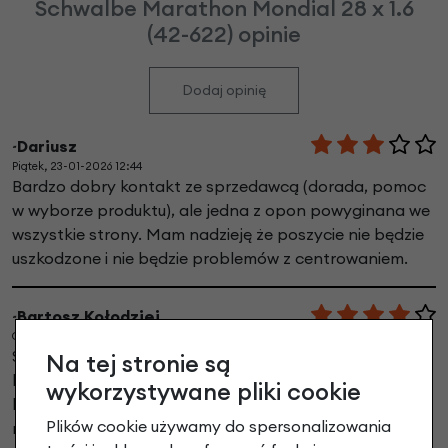
Schwalbe Marathon Mondial 28 x 1.6
(42-622) opinie
Dodaj opinię
~Dariusz
Piątek, 23-01-2026 12:44
Bardzo dobry kontakt ze sprzedawcą (dorada, pomoc
w wyborze produktu), ale jedna z opon powyginana we
wszystkie strony. Mam nadzieję że poszycie nie będzie
uszkodzone i nie będzie problemów z centrowaniem.
~Bartosz Kołodziej
Czwartek, 26-04-2018 10:56
Spory + za to że mają w ofercie model i rozmiar który
Na tej stronie są
był praktycznie niedostępny na rynku. Plus za dobry
wykorzystywane pliki cookie
kontakt.
Plików cookie używamy do spersonalizowania
minus za to że realizacja zamówienia trwała długo i nie