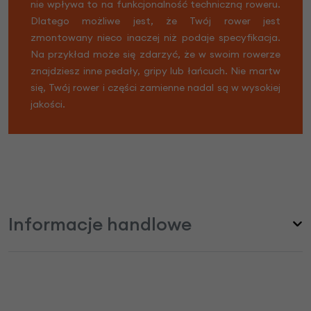
nie wpływa to na funkcjonalność techniczną roweru.
Dlatego możliwe jest, że Twój rower jest
zmontowany nieco inaczej niż podaje specyfikacja.
Na przykład może się zdarzyć, że w swoim rowerze
znajdziesz inne pedały, gripy lub łańcuch. Nie martw
się, Twój rower i części zamienne nadal są w wysokiej
jakości.
Informacje handlowe