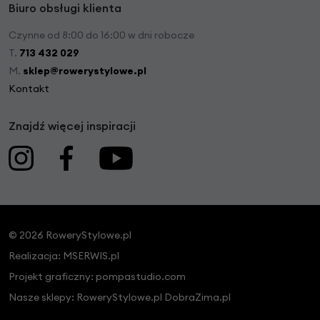
Biuro obsługi klienta
Czynne od 8:00 do 16:00 w dni robocze
T.
713 432 029
M.
sklep@rowerystylowe.pl
Kontakt
Znajdź więcej inspiracji
© 2026 RoweryStylowe.pl
Realizacja:
MSERWIS.pl
Projekt graficzny:
pompastudio.com
Nasze sklepy:
RoweryStylowe.pl
DobraZima.pl