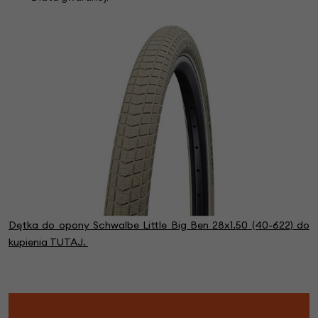
Dętka do opony Schwalbe Little Big Ben 28x1.50 (40-622) do
kupienia TUTAJ.