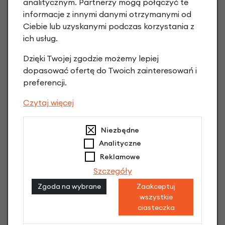
analitycznym. Partnerzy mogą połączyć te
Jak kupić na
e-raty
?
informacje z innymi danymi otrzymanymi od
Ciebie lub uzyskanymi podczas korzystania z
ich usług.
Dzięki Twojej zgodzie możemy lepiej
dopasować ofertę do Twoich zainteresowań i
preferencji.
Czytaj więcej
Raty 0%
Niezbędne
1,00 zł - 5000,00 zł / do 10 rat 0%
od 5001,00 zł / do 20 rat 0%
Analityczne
Raty do 60 miesięcy
Reklamowe
Szczegóły
Poznaj szczegóły
Zgoda na wybrane
Zaakceptuj
wszystkie
ciasteczka