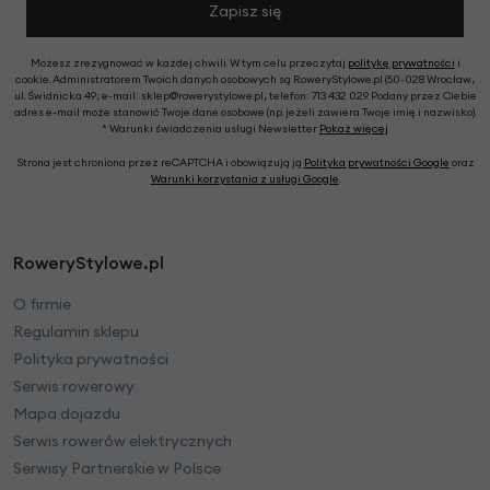
Zapisz się
Możesz zrezygnować w każdej chwili. W tym celu przeczytaj
politykę prywatności
i
cookie. Administratorem Twoich danych osobowych są RoweryStylowe.pl (50-028 Wrocław,
ul. Świdnicka 49; e-mail: sklep@rowerystylowe.pl, telefon: 713 432 029. Podany przez Ciebie
adres e-mail może stanowić Twoje dane osobowe (np. jeżeli zawiera Twoje imię i nazwisko).
* Warunki świadczenia usługi Newsletter
Pokaż więcej
Strona jest chroniona przez reCAPTCHA i obowiązują ją
Polityka prywatności Google
oraz
Warunki korzystania z usługi Google
.
RoweryStylowe.pl
O firmie
Regulamin sklepu
Polityka prywatności
Serwis rowerowy
Mapa dojazdu
Serwis rowerów elektrycznych
Serwisy Partnerskie w Polsce