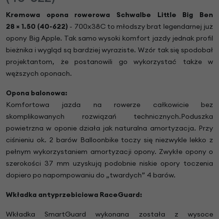
Kremowa opona rowerowa Schwalbe Little Big Ben
28
×
1.50 (40-622)
- 700x38C to młodszy brat legendarnej już
opony Big Apple. Tak samo wysoki komfort jazdy jednak profil
bieżnika i wygląd są bardziej wyraziste. Wzór tak się spodobał
projektantom, że postanowili go wykorzystać także w
węższych oponach.
Opona balonowa:
Komfortowa jazda na rowerze całkowicie bez
skomplikowanych rozwiązań technicznych.Poduszka
powietrzna w oponie działa jak naturalna amortyzacja. Przy
ciśnieniu ok. 2 barów Balloonbike toczy się niezwykle lekko z
pełnym wykorzystaniem amortyzacji opony. Zwykłe opony o
szerokości 37 mm uzyskują podobnie niskie opory toczenia
dopiero po napompowaniu do „twardych” 4 barów.
Wkładka antyprzebiciowa RaceGuard:
Wkładka SmartGuard wykonana została z wysoce