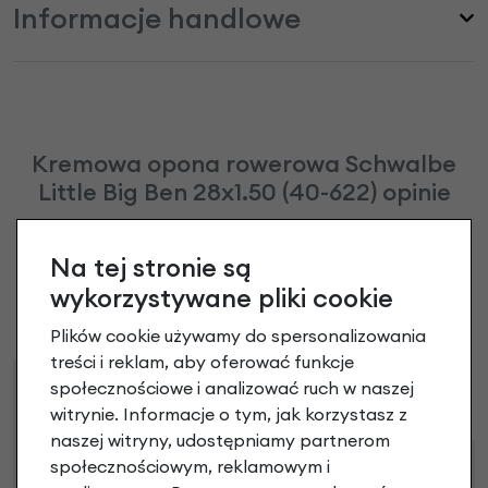
Informacje handlowe
Kremowa opona rowerowa Schwalbe
Little Big Ben 28x1.50 (40-622) opinie
Dodaj opinię
Na tej stronie są
wykorzystywane pliki cookie
Brak opinii. Może warto dodać własną?
Plików cookie używamy do spersonalizowania
treści i reklam, aby oferować funkcje
społecznościowe i analizować ruch w naszej
Raty
Leasing
witrynie. Informacje o tym, jak korzystasz z
naszej witryny, udostępniamy partnerom
społecznościowym, reklamowym i
Dostępne propozycje