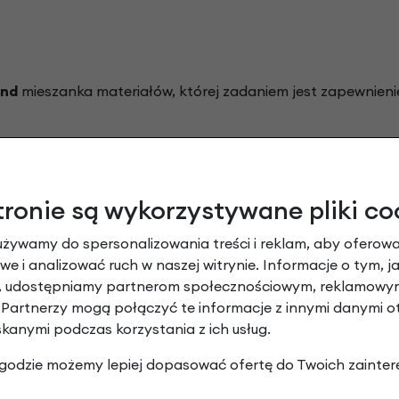
und
mieszanka materiałów, której zadaniem jest zapewnieni
tronie są wykorzystywane pliki co
kładka antyprzebiciowa dla
używamy do spersonalizowania treści i reklam, aby oferowa
nych. Warstwa posiada aż 5
e i analizować ruch w naszej witrynie. Informacje o tym, j
 gumy.
y, udostępniamy partnerom społecznościowym, reklamowym
 Partnerzy mogą połączyć te informacje z innymi danymi 
skanymi podczas korzystania z ich usług.
chroną przed przebiciem
 zgodzie możemy lepiej dopasować ofertę do Twoich zainter
gą nosić to miano. Jest to
 rowerów tradycyjnych i