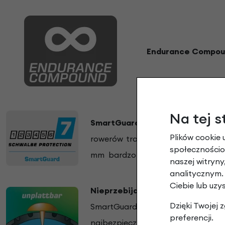
Endurance Compo
Na tej s
SmartGuard®
Najskuteczniejsza w
Plików cookie 
rowerów tradycyjnych i elektrycz
społecznościow
mm bardzo elastycznej, specjalnej
naszej witryn
analitycznym.
Ciebie lub uzy
Nieprzebijalna
Tylko opony z o
Dzięki Twojej
SmartGuard i Smart DualGuard mo
preferencji.
najbezpieczniejszy wybór dla