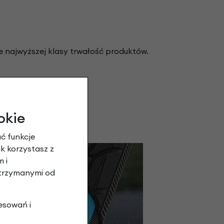
e najwyższej klasy trwałość produktów.
okie
ć funkcje
ak korzystasz z
 i
otrzymanymi od
esowań i