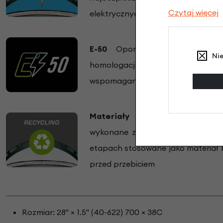
Czytaj więcej
elektrycznych..
E-50
Opony do rowerów elekt
Ni
homologacją ECE-R75. Opony prz
wspomaganiem powyżej 25 km/h.
Materiały pochodzące z rec
wykonane z naturalnego kauczuku 
etapach stosowane jako materiał
przed przebiciem
Rozmiar: 28" × 1.5" (40-622) 700 × 38C