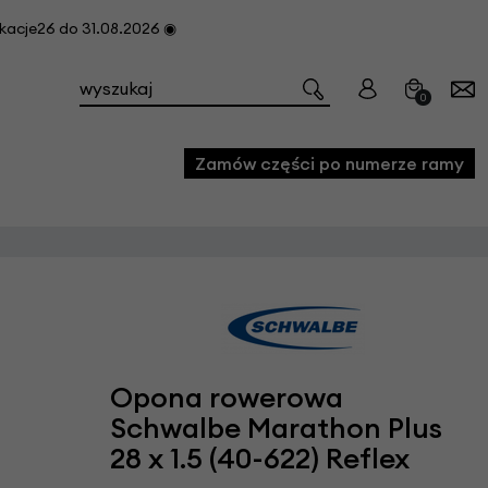
cje26 do 31.08.2026 ◉
0
Zamów części po numerze ramy
e
we
owe
acji i konserwacji roweru
Opona rowerowa
fon
Schwalbe Marathon Plus
28 x 1.5 (40-622) Reflex
e