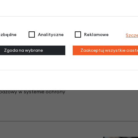
rycznych z europejska
ezbędne
Analityczne
Reklamowe
Szcz
eznaczone dla rowerów ze
Zgoda na wybrane
Zaakceptuj wszystkie cias
yklingu
Stare produkty
są rozdrabniane i po kilku
 bazowy w systemie ochrony