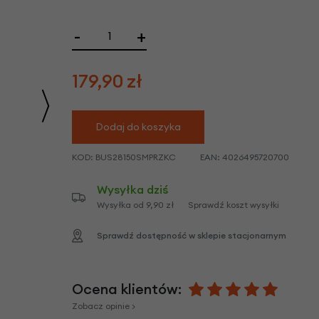
we
y
-
+
179,90
zł
Dodaj do koszyka
KOD:
BUS28150SMPRZKC
EAN:
4026495720700
Wysyłka dziś
Wysyłka od 9,90 zł
Sprawdź koszt wysyłki
Sprawdź dostępność w sklepie stacjonarnym
Ocena klientów:
Zobacz opinie >