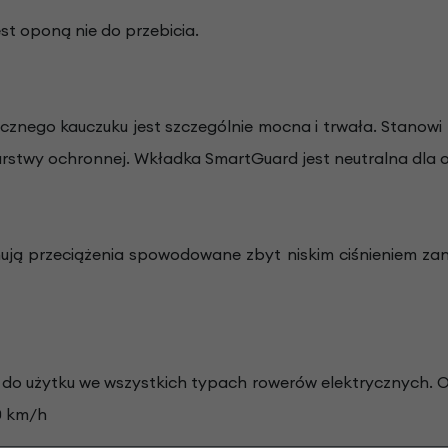
st oponą nie do przebicia.
ego kauczuku jest szczególnie mocna i trwała. Stanowi trw
warstwy ochronnej. Wkładka SmartGuard jest neutralna dla 
ją przeciążenia spowodowane zbyt niskim ciśnieniem zani
o użytku we wszystkich typach rowerów elektrycznych. 
0 km/h