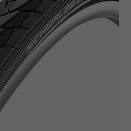
Z
apięcia rowero
Pompki rowerowe
werowe
er Pig
Peruzzo
Gazelle
Pozostałe
N
akrętki i obejm
i:SY
Przerzutki rowerowe
es
Inny
R
owery transportowe - akcesoria
S
akwy i torby rowerowe
Siodełka rowerowe
rowe
Strida - części