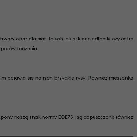
ały opór dla ciał, takich jak szklane odłamki czy ostre
oporów toczenia.
m pojawią się na nich brzydkie rysy. Również mieszanka
Opony noszą znak normy ECE75 i są dopuszczone również