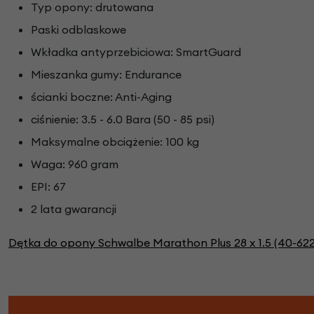
Typ opony: drutowana
Paski odblaskowe
Wkładka antyprzebiciowa: SmartGuard
Mieszanka gumy: Endurance
ścianki boczne: Anti-Aging
ciśnienie: 3.5 - 6.0 Bara (50 - 85 psi)
Maksymalne obciążenie: 100 kg
Waga: 960 gram
EPI: 67
2 lata gwarancji
Dętka do opony Schwalbe Marathon Plus 28 x 1.5 (40-622