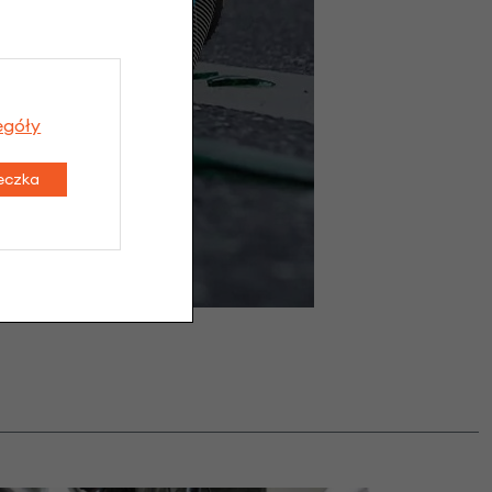
egóły
teczka