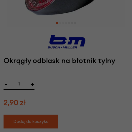
Okrągły odblask na błotnik tylny
-
+
2,90
zł
Dodaj do koszyka