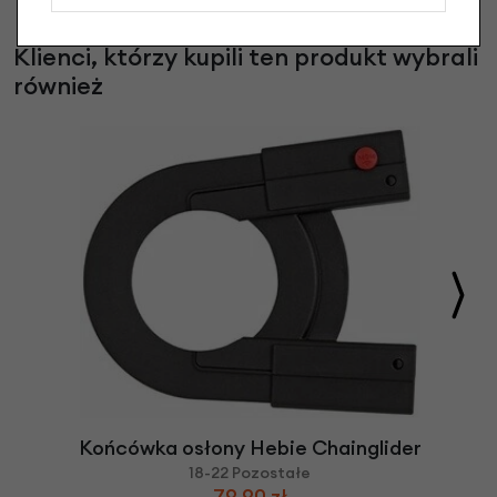
Klienci, którzy kupili ten produkt wybrali
również
Końcówka osłony Hebie Chainglider
18-22 Pozostałe
79,90 zł