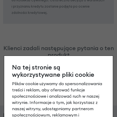
i przyznaniu kredytu zostanie podjęta po ocenie
zdolności kredytowej.
Klienci zadali następujące pytania o ten
produkt
Na tej stronie są
Nikt wcześniej niemiał pytań do tego produktu? A Ty o
co chcesz zapytać?
wykorzystywane pliki cookie
Plików cookie używamy do spersonalizowania
treści i reklam, aby oferować funkcje
Zadaj pytanie
społecznościowe i analizować ruch w naszej
witrynie. Informacje o tym, jak korzystasz z
naszej witryny, udostępniamy partnerom
Podobne produkty
społecznościowym, reklamowym i