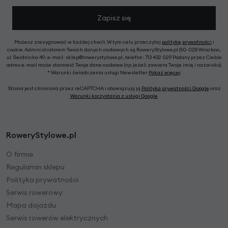
Zapisz się
Możesz zrezygnować w każdej chwili. W tym celu przeczytaj
politykę prywatności
i
cookie. Administratorem Twoich danych osobowych są RoweryStylowe.pl (50-028 Wrocław,
ul. Świdnicka 49; e-mail: sklep@rowerystylowe.pl, telefon: 713 432 029. Podany przez Ciebie
adres e-mail może stanowić Twoje dane osobowe (np. jeżeli zawiera Twoje imię i nazwisko).
* Warunki świadczenia usługi Newsletter
Pokaż więcej
Strona jest chroniona przez reCAPTCHA i obowiązują ją
Polityka prywatności Google
oraz
Warunki korzystania z usługi Google
.
RoweryStylowe.pl
O firmie
Regulamin sklepu
Polityka prywatności
Serwis rowerowy
Mapa dojazdu
Serwis rowerów elektrycznych