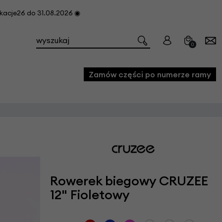
cje26 do 31.08.2026 ◉
0
Zamów części po numerze ramy
e
we
owe
acji i konserwacji roweru
Rowerek biegowy CRUZEE
fon
12" Fioletowy
e