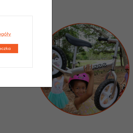
egóły
teczka
 ma potrzeby
a waga 1,9 kg
 najmniejszym
ziecko.