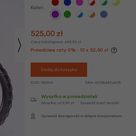
we
Kolor:
y
525,00
zł
Cena katalogowa:
649,00
zł
Prawdziwe raty 0% - 10 x 52,50 zł
Dodaj do koszyka
KOD:
1181104
EAN:
4015848116475
Wysyłka w poniedziałek
Wysyłka od 9,90 zł
Sprawdź koszt wysyłki
Sprawdź dostępność w sklepie stacjonarnym