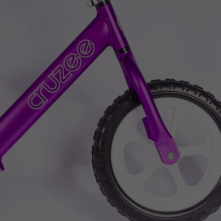
Z
apięcia rowero
Pompki rowerowe
werowe
er Pig
Peruzzo
Gazelle
Pozostałe
N
akrętki i obejm
i:SY
Przerzutki rowerowe
es
Inny
R
owery transportowe - akcesoria
S
akwy i torby rowerowe
Siodełka rowerowe
rowe
Strida - części