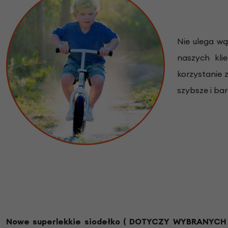
Nie ulega wą
naszych kli
korzystanie 
szybsze i bar
Nowe superlekkie siodełko
( DOTYCZY WYBRANYCH