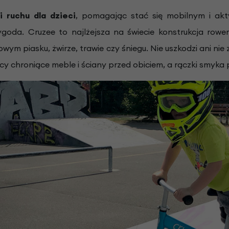
 ruchu dla dzieci
, pomagając stać się mobilnym i ak
ygoda. Cruzee to najlżejsza na świecie konstrukcja rowe
owym piasku, żwirze, trawie czy śniegu. Nie uszkodzi ani n
y chroniące meble i ściany przed obiciem, a rączki smyka p