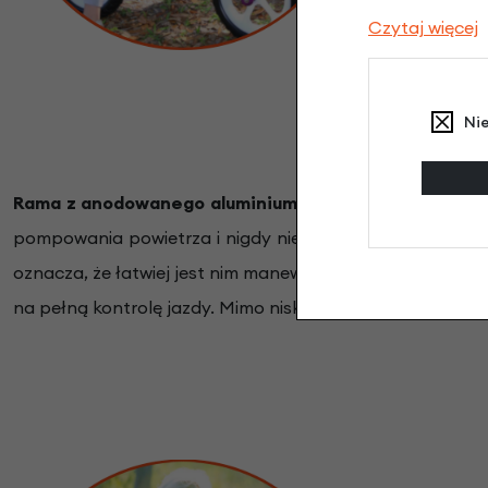
Czytaj więcej
Ni
Rama z anodowanego aluminium jest niezwykle stabil
pompowania powietrza i nigdy nie dojdzie do przebicia
oznacza, że łatwiej jest nim manewrować, dzięki czemu n
na pełną kontrolę jazdy. Mimo niskiej wagi, Cruzee jest s