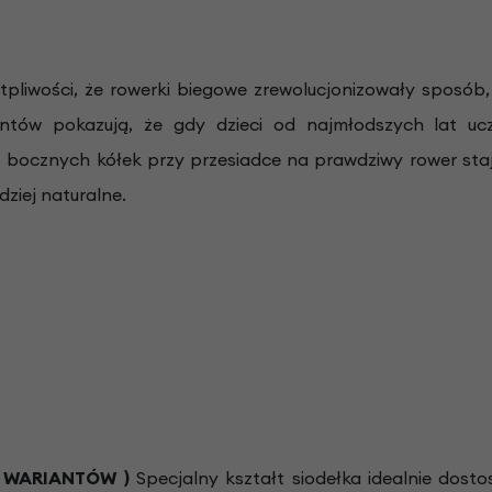
tpliwości, że rowerki biegowe zrewolucjonizowały sposób, 
entów pokazują, że gdy dzieci od najmłodszych lat 
z bocznych kółek przy przesiadce na prawdziwy rower staje
dziej naturalne.
 WARIANTÓW )
Specjalny kształt siodełka idealnie dosto