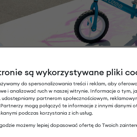
tronie są wykorzystywane pliki co
używamy do spersonalizowania treści i reklam, aby oferowa
e i analizować ruch w naszej witrynie. Informacje o tym, j
ada bardzo niską pozycję siedzącą
, w wyniku czego n
y, udostępniamy partnerom społecznościowym, reklamowym
siodełko można łatwo regulować. Dzięki drugiej, dłuższej szty
 Partnerzy mogą połączyć te informacje z innymi danymi 
skanymi podczas korzystania z ich usług.
5 do 5 lat lub o wzroście od 60 do 120 cm.
 zgodzie możemy lepiej dopasować ofertę do Twoich zainter