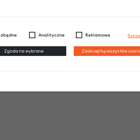
ezbędne
Analityczne
Reklamowe
Szcz
Zgoda na wybrane
Zaakceptuj wszystkie cias
na i nie rdzewieje
. Dzięki bezdętkowym oponom EVA nie
 opony – rowerek jest zawsze gotowe do użycia.
Ultralekk
ajmłodsze dzieci nabierają pewności siebie. Pozwala nawet
uper wytrzymały i przetrwa wszystko, co zrobi z nim Twoje d