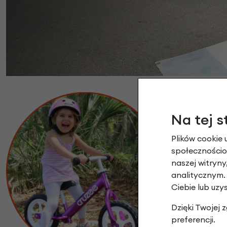
Na tej s
Plików cookie 
społecznościow
Cruzee posi
naszej witryn
Kierownicę i 
analitycznym.
Ciebie lub uzy
w wieku od 1,
Dzięki Twojej
preferencji.