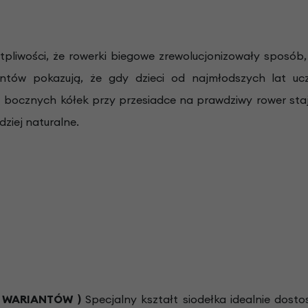
tpliwości, że rowerki biegowe zrewolucjonizowały sposób, 
entów pokazują, że gdy dzieci od najmłodszych lat 
z bocznych kółek przy przesiadce na prawdziwy rower staje
dziej naturalne.
 WARIANTÓW )
Specjalny kształt siodełka idealnie dosto