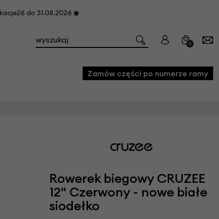
cje26 do 31.08.2026 ◉
0
Zamów części po numerze ramy
e
we
owe
acji i konserwacji roweru
Rowerek biegowy CRUZEE
fon
12" Czerwony - nowe białe
siodełko
e