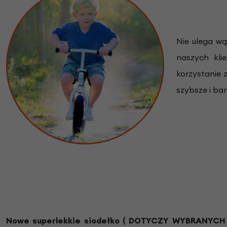
Nie ulega wą
naszych kli
korzystanie 
szybsze i bar
Nowe superlekkie siodełko
( DOTYCZY WYBRANYCH