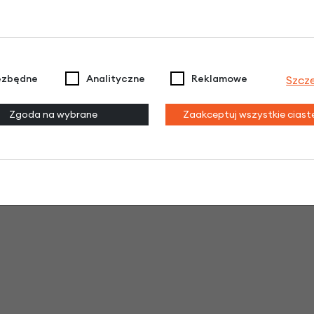
ezbędne
Analityczne
Reklamowe
Szcz
Zgoda na wybrane
Zaakceptuj wszystkie cias
na i nie rdzewieje
. Dzięki bezdętkowym oponom EVA nie
 opony – rowerek jest zawsze gotowe do użycia.
Ultralekk
ajmłodsze dzieci nabierają pewności siebie. Pozwala nawet
uper wytrzymały i przetrwa wszystko, co zrobi z nim Twoje d