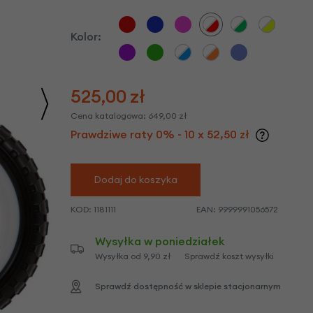
we
y
Kolor:
525,00
zł
Cena katalogowa:
649,00
zł
Prawdziwe raty 0% - 10 x 52,50 zł
Dodaj do koszyka
KOD:
1181111
EAN:
9999991056572
Wysyłka w poniedziałek
Wysyłka od 9,90 zł
Sprawdź koszt wysyłki
Sprawdź dostępność w sklepie stacjonarnym