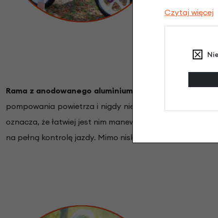
Czytaj więcej
Ni
Rama z anodowanego aluminium jest niezwykle stabil
pompowania powietrza i nigdy nie dojdzie do przebicia
oznacza, że łatwiej jest nim manewrować, dzięki czemu n
na pełną kontrolę jazdy. Mimo niskiej wagi, Cruzee jest s