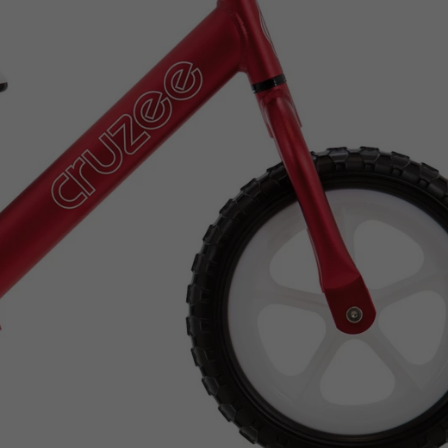
Z
apięcia rowero
Pompki rowerowe
werowe
er Pig
Peruzzo
Gazelle
Pozostałe
N
akrętki i obejm
i:SY
Przerzutki rowerowe
es
Inny
R
owery transportowe - akcesoria
S
akwy i torby rowerowe
Siodełka rowerowe
rowe
Strida - części