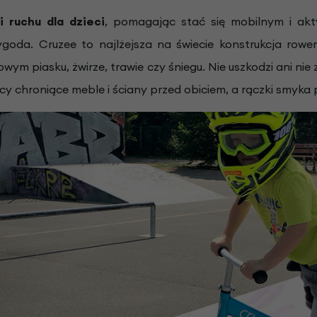
 ruchu dla dzieci
, pomagając stać się mobilnym i ak
ygoda. Cruzee to najlżejsza na świecie konstrukcja rowe
owym piasku, żwirze, trawie czy śniegu. Nie uszkodzi ani n
y chroniące meble i ściany przed obiciem, a rączki smyka p