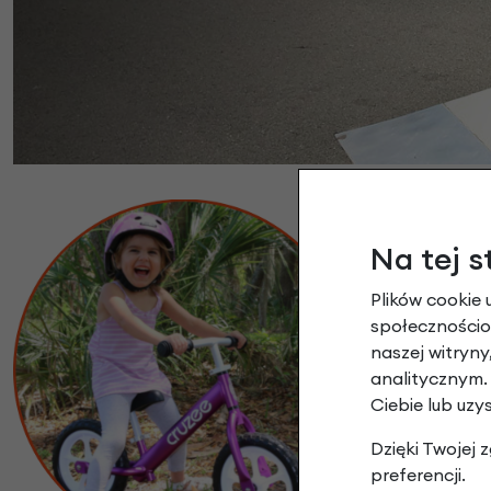
Na tej s
Plików cookie 
społecznościow
Cruzee posi
naszej witryn
Kierownicę i 
analitycznym.
Ciebie lub uzy
w wieku od 1,
Dzięki Twojej
preferencji.