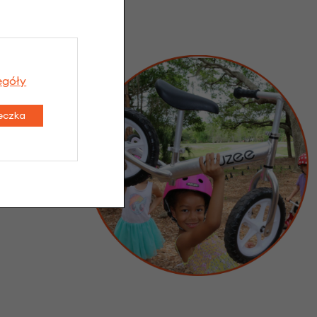
egóły
teczka
 ma potrzeby
a waga 1,9 kg
 najmniejszym
ziecko.