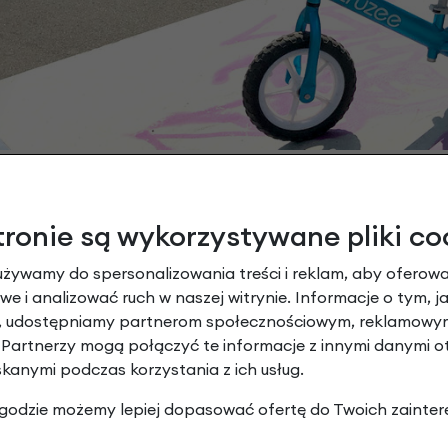
tronie są wykorzystywane pliki co
używamy do spersonalizowania treści i reklam, aby oferowa
e i analizować ruch w naszej witrynie. Informacje o tym, j
ada bardzo niską pozycję siedzącą
, w wyniku czego n
y, udostępniamy partnerom społecznościowym, reklamowym
siodełko można łatwo regulować. Dzięki drugiej, dłuższej szty
 Partnerzy mogą połączyć te informacje z innymi danymi 
skanymi podczas korzystania z ich usług.
5 do 5 lat lub o wzroście od 60 do 120 cm.
 zgodzie możemy lepiej dopasować ofertę do Twoich zainter