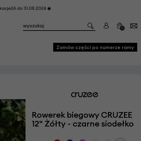
cje26 do 31.08.2026 ◉
0
Zamów części po numerze ramy
e
we
owe
acji i konserwacji roweru
Rowerek biegowy CRUZEE
fon
12" Żółty - czarne siodełko
e