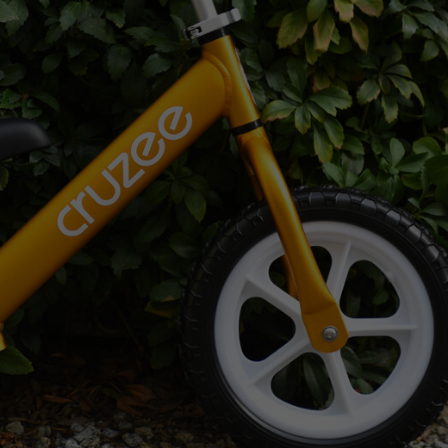
Z
apięcia rowero
Pompki rowerowe
werowe
er Pig
Peruzzo
Gazelle
Pozostałe
N
akrętki i obejm
i:SY
Przerzutki rowerowe
es
Inny
R
owery transportowe - akcesoria
S
akwy i torby rowerowe
Siodełka rowerowe
rowe
Strida - części