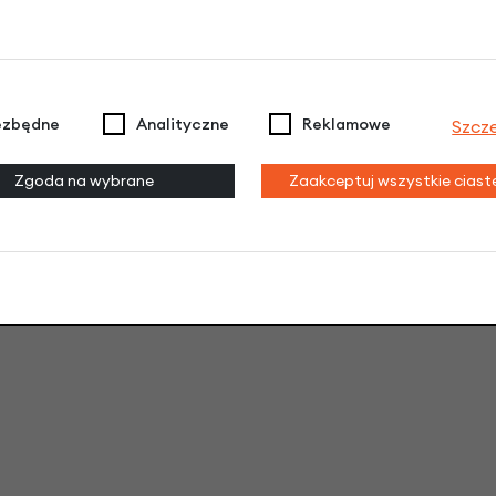
ezbędne
Analityczne
Reklamowe
Szcz
Zgoda na wybrane
Zaakceptuj wszystkie cias
na i nie rdzewieje
. Dzięki bezdętkowym oponom EVA nie
 opony – rowerek jest zawsze gotowe do użycia.
Ultralekk
ajmłodsze dzieci nabierają pewności siebie. Pozwala nawet
uper wytrzymały i przetrwa wszystko, co zrobi z nim Twoje d