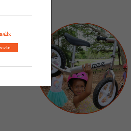
egóły
teczka
 ma potrzeby
a waga 1,9 kg
 najmniejszym
ziecko.