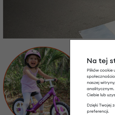
Na tej s
Plików cookie 
społecznościow
Cruzee posi
naszej witryn
Kierownicę i 
analitycznym.
Ciebie lub uzy
w wieku od 1,
Dzięki Twojej
preferencji.