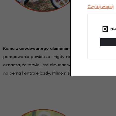
Czytaj więcej
Ni
Rama z anodowanego aluminium jest niezwykle stabil
pompowania powietrza i nigdy nie dojdzie do przebicia
oznacza, że łatwiej jest nim manewrować, dzięki czemu n
na pełną kontrolę jazdy. Mimo niskiej wagi, Cruzee jest s