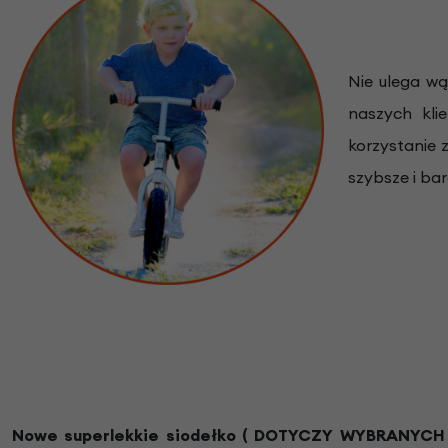
Nie ulega wą
naszych kli
korzystanie 
szybsze i bar
Nowe superlekkie siodełko
( DOTYCZY WYBRANYCH