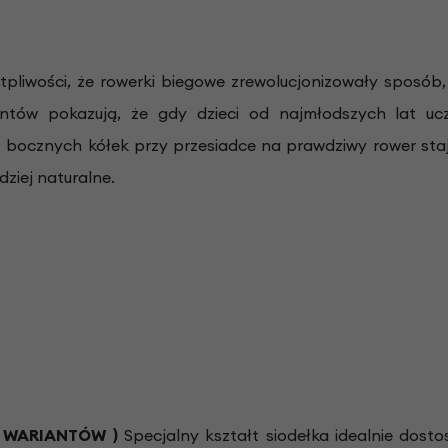
tpliwości, że rowerki biegowe zrewolucjonizowały sposób, 
entów pokazują, że gdy dzieci od najmłodszych lat 
z bocznych kółek przy przesiadce na prawdziwy rower staje
dziej naturalne.
 WARIANTÓW )
Specjalny kształt siodełka idealnie dosto