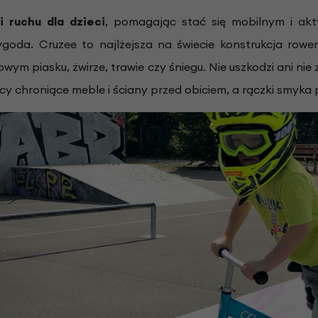
 ruchu dla dzieci
, pomagając stać się mobilnym i ak
ygoda. Cruzee to najlżejsza na świecie konstrukcja rowe
owym piasku, żwirze, trawie czy śniegu. Nie uszkodzi ani n
y chroniące meble i ściany przed obiciem, a rączki smyka p