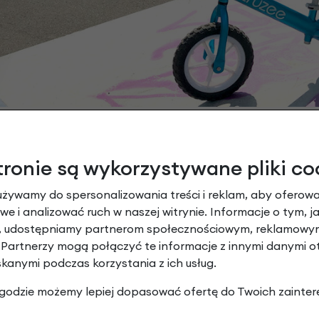
tronie są wykorzystywane pliki co
używamy do spersonalizowania treści i reklam, aby oferowa
e i analizować ruch w naszej witrynie. Informacje o tym, j
ada bardzo niską pozycję siedzącą
, w wyniku czego n
y, udostępniamy partnerom społecznościowym, reklamowym
siodełko można łatwo regulować. Dzięki drugiej, dłuższej szty
 Partnerzy mogą połączyć te informacje z innymi danymi 
skanymi podczas korzystania z ich usług.
5 do 5 lat lub o wzroście od 60 do 120 cm.
 zgodzie możemy lepiej dopasować ofertę do Twoich zainter