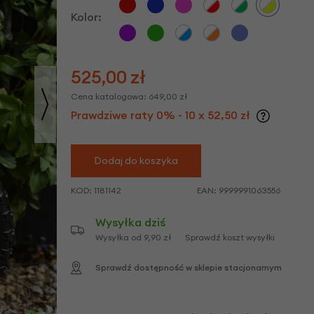
we
Kolor:
y
525,00
zł
Cena katalogowa:
649,00
zł
Prawdziwe raty 0% - 10 x 52,50 zł
Dodaj do koszyka
KOD:
1181142
EAN:
9999991063556
Wysyłka dziś
Wysyłka od 9,90 zł
Sprawdź koszt wysyłki
Sprawdź dostępność w sklepie stacjonarnym