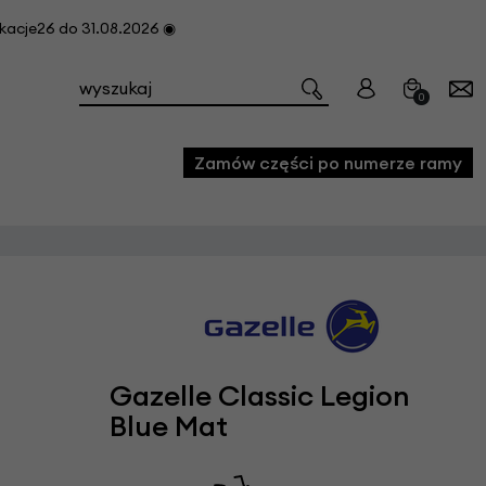
cje26 do 31.08.2026 ◉
0
Zamów części po numerze ramy
e
we
owe
acji i konserwacji roweru
Gazelle Classic Legion
fon
Blue Mat
e