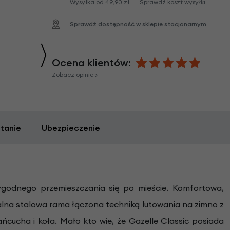
Wysyłka od 49,90 zł
Sprawdź koszt wysyłki
Sprawdź dostępność w sklepie stacjonarnym
Ocena klientów:
Zobacz opinie >
tanie
Ubezpieczenie
godnego przemieszczania się po mieście. Komfortowa,
zalna stalowa rama łączona techniką lutowania na zimno z
ńcucha i koła. Mało kto wie, że Gazelle Classic posiada