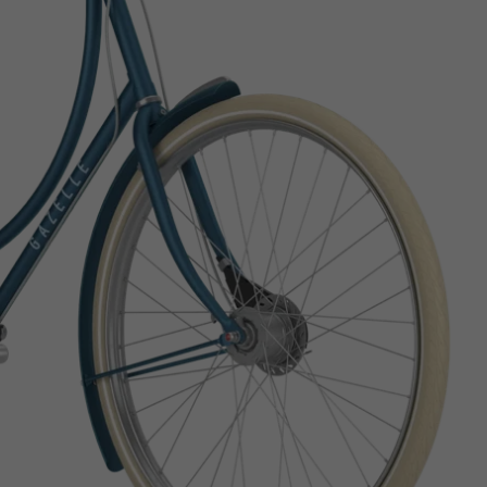
Z
apięcia rowero
Pompki rowerowe
werowe
er Pig
Peruzzo
Gazelle
Pozostałe
N
akrętki i obejm
i:SY
Przerzutki rowerowe
es
Inny
R
owery transportowe - akcesoria
S
akwy i torby rowerowe
Siodełka rowerowe
rowe
Strida - części