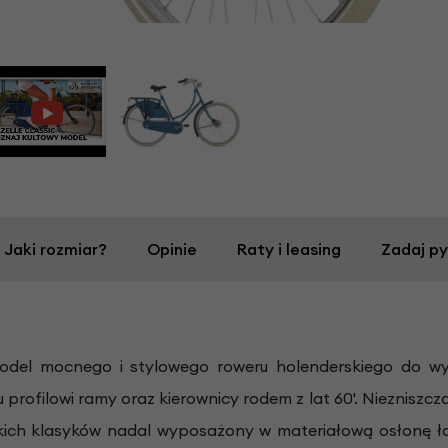
Jaki rozmiar?
Opinie
Raty i leasing
Zadaj py
odel mocnego i stylowego roweru holenderskiego do wy
rofilowi ramy oraz kierownicy rodem z lat 60'. Niezniszc
rskich klasyków nadal wyposażony w materiałową osłonę ła