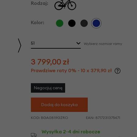
we
Rodzaj:
y
Kolor:
51
Wybierz rozmiar ramy
3 799,00
zł
Prawdziwe raty 0% - 10 x 379,90 zł
Negocjuj cenę
Dodaj do koszyka
KOD:
BGA0819GZRO
EAN:
8717231375471
Wysyłka 2-4 dni robocze