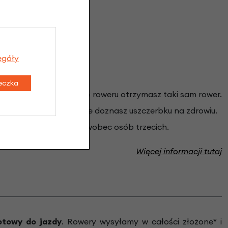
egóły
rki Gazelle?
teczka
zieży zabezpieczonego roweru otrzymasz taki sam rower.
ku wypadku na rowerze doznasz uszczerbku na zdrowiu.
powstały z Twojej winy wobec osób trzecich.
Więcej informacji tutaj
towy do jazdy
.
Rowery wysyłamy w całości złożone* i