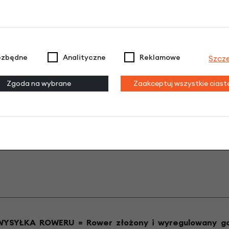
UBEZPIECZENIE ROWERU W CENIE: GAZELLE COVER
ezbędne
Analityczne
Reklamowe
Szcz
Co obejmuje ubezpieczenie dla użytkowników rowerów ma
Zgoda na wybrane
Zaakceptuj wszystkie cias
Ubezpieczenie roweru: W przypadku rabunku lub krad
Ubezpieczenie NNW: Wsparcie finansowe, gdy w wyni
Ubezpieczenie OC: to ubezpieczenie od szkód, jakie 
SYŁKA ROWERU = Rower złożony i wyregulowany go