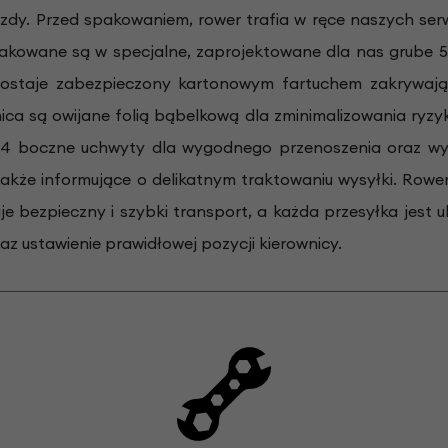
zdy. Przed spakowaniem, rower trafia w ręce naszych ser
akowane są w specjalne, zaprojektowane dla nas grube 5
ostaje zabezpieczony kartonowym fartuchem zakrywając
nica są owijane folią bąbelkową dla zminimalizowania ry
 4 boczne uchwyty dla wygodnego przenoszenia oraz wyr
także informujące o delikatnym traktowaniu wysyłki. Row
je bezpieczny i szybki transport, a każda przesyłka jest
z ustawienie prawidłowej pozycji kierownicy.