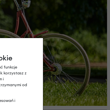
okie
ć funkcje
ak korzystasz z
 i
otrzymanymi od
esowań i