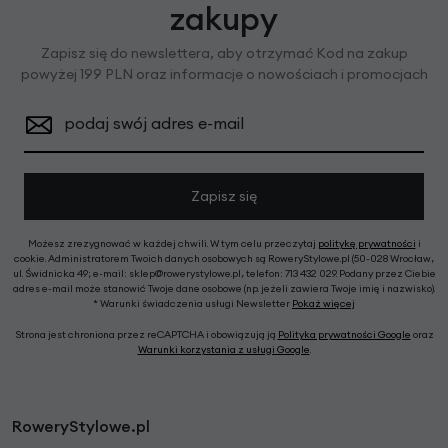
zakupy
Zapisz się do newslettera, aby otrzymać Kod na zakup
powyżej 199 PLN oraz informacje o nowościach i promocjach
podaj swój adres e-mail
Zapisz się
Możesz zrezygnować w każdej chwili. W tym celu przeczytaj
politykę prywatności
i
cookie. Administratorem Twoich danych osobowych są RoweryStylowe.pl (50-028 Wrocław,
ul. Świdnicka 49; e-mail: sklep@rowerystylowe.pl, telefon: 713 432 029. Podany przez Ciebie
adres e-mail może stanowić Twoje dane osobowe (np. jeżeli zawiera Twoje imię i nazwisko).
* Warunki świadczenia usługi Newsletter
Pokaż więcej
Strona jest chroniona przez reCAPTCHA i obowiązują ją
Polityka prywatności Google
oraz
Warunki korzystania z usługi Google
.
RoweryStylowe.pl