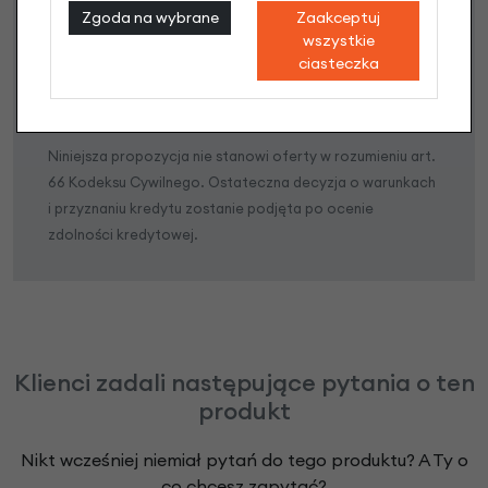
Zgoda na wybrane
Zaakceptuj
wszystkie
Poznaj szczegóły
ciasteczka
Niniejsza propozycja nie stanowi oferty w rozumieniu art.
66 Kodeksu Cywilnego. Ostateczna decyzja o warunkach
i przyznaniu kredytu zostanie podjęta po ocenie
zdolności kredytowej.
Klienci zadali następujące pytania o ten
produkt
Nikt wcześniej niemiał pytań do tego produktu? A Ty o
co chcesz zapytać?