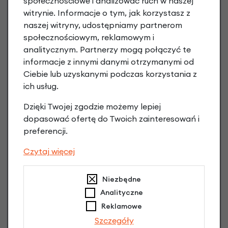
społecznościowe i analizować ruch w naszej
Raty do 60 miesięcy
witrynie. Informacje o tym, jak korzystasz z
naszej witryny, udostępniamy partnerom
społecznościowym, reklamowym i
Poznaj szczegóły
analitycznym. Partnerzy mogą połączyć te
informacje z innymi danymi otrzymanymi od
Ciebie lub uzyskanymi podczas korzystania z
ich usług.
Dzięki Twojej zgodzie możemy lepiej
dopasować ofertę do Twoich zainteresowań i
preferencji.
Czytaj więcej
Raty 0%
Niezbędne
Analityczne
3 miesiące nie płacisz
Reklamowe
Raty do 60 miesięcy
Szczegóły