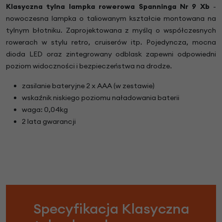
Klasyczna tylna lampka rowerowa Spanninga Nr 9 Xb
-
nowoczesna lampka o taliowanym kształcie montowana na
tylnym błotniku. Zaprojektowana z myślą o współczesnych
rowerach w stylu retro, cruiserów itp. Pojedyncza, mocna
dioda LED oraz zintegrowany odblask zapewni odpowiedni
poziom widoczności i bezpieczeństwa na drodze.
zasilanie bateryjne 2 x AAA (w zestawie)
wskaźnik niskiego poziomu naładowania baterii
waga: 0,04kg
2 lata gwarancji
Specyfikacja Klasyczna