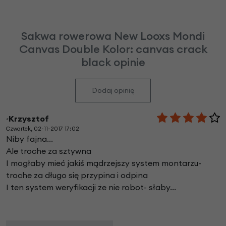
Sakwa rowerowa New Looxs Mondi
Canvas Double Kolor: canvas crack
black opinie
Dodaj opinię
~Krzysztof
Czwartek, 02-11-2017 17:02
Niby fajna...
Ale troche za sztywna
I mogłaby mieć jakiś mądrzejszy system montarzu-
troche za długo się przypina i odpina
I ten system weryfikacji że nie robot- słaby...