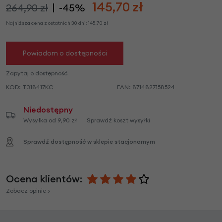
145,70
zł
264,90 zł
-45%
Najniższa cena z ostatnich 30 dni:
145,70
zł
Powiadom o dostępności
Zapytaj o dostępność
KOD:
T318417KC
EAN:
8714827158524
Niedostępny
Wysyłka od 9,90 zł
Sprawdź koszt wysyłki
Sprawdź dostępność w sklepie stacjonarnym
Ocena klientów:
Zobacz opinie >