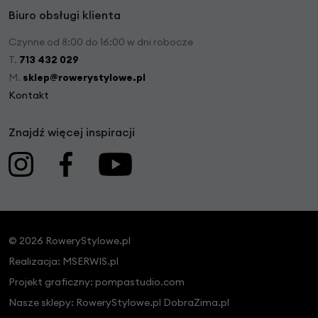
Biuro obsługi klienta
Czynne od 8:00 do 16:00 w dni robocze
T.
713 432 029
M.
sklep@rowerystylowe.pl
Kontakt
Znajdź więcej inspiracji
© 2026 RoweryStylowe.pl
Realizacja:
MSERWIS.pl
Projekt graficzny:
pompastudio.com
Nasze sklepy:
RoweryStylowe.pl
DobraZima.pl