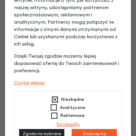
witrynie. Informacje o tym, jak korzystasz z
naszej witryny, udostępniamy partnerom
społecznościowym, reklamowym i
analitycznym. Partnerzy mogą połączyć te
informacje z innymi danymi otrzymanymi od
Raty 0%
Ciebie lub uzyskanymi podczas korzystania z
ich usług.
3 miesiące nie płacisz
Dzięki Twojej zgodzie możemy lepiej
Raty do 60 miesięcy
dopasować ofertę do Twoich zainteresowań i
preferencji.
Poznaj szczegóły
Czytaj więcej
Niezbędne
Analityczne
Reklamowe
Szczegóły
Zgoda na wybrane
Zaakceptuj