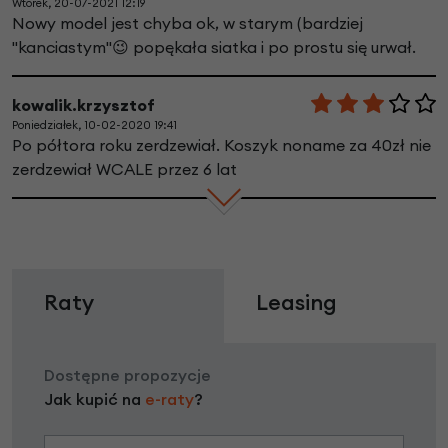
Wtorek, 20-07-2021 12:19
Nowy model jest chyba ok, w starym (bardziej
"kanciastym"😉 popękała siatka i po prostu się urwał.
kowalik.krzysztof
Poniedziałek, 10-02-2020 19:41
Po półtora roku zerdzewiał. Koszyk noname za 40zł nie
zerdzewiał WCALE przez 6 lat
Raty
Leasing
Dostępne propozycje
Jak kupić na
e-raty
?