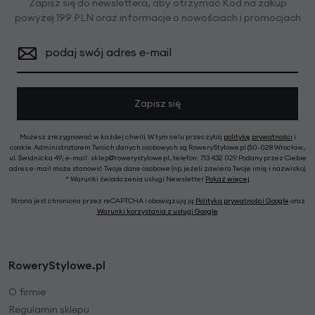
Zapisz się do newslettera, aby otrzymać Kod na zakup
powyżej 199 PLN oraz informacje o nowościach i promocjach
podaj swój adres e-mail
Zapisz się
Możesz zrezygnować w każdej chwili. W tym celu przeczytaj
politykę prywatności
i
cookie. Administratorem Twoich danych osobowych są RoweryStylowe.pl (50-028 Wrocław,
ul. Świdnicka 49; e-mail: sklep@rowerystylowe.pl, telefon: 713 432 029. Podany przez Ciebie
adres e-mail może stanowić Twoje dane osobowe (np. jeżeli zawiera Twoje imię i nazwisko).
* Warunki świadczenia usługi Newsletter
Pokaż więcej
Strona jest chroniona przez reCAPTCHA i obowiązują ją
Polityka prywatności Google
oraz
Warunki korzystania z usługi Google
.
RoweryStylowe.pl
O firmie
Regulamin sklepu