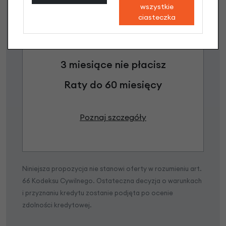
wszystkie
ciasteczka
Raty 0%
3 miesiące nie płacisz
Raty do 60 miesięcy
Poznaj szczegóły
Niniejsza propozycja nie stanowi oferty w rozumieniu art.
66 Kodeksu Cywilnego. Ostateczna decyzja o warunkach
i przyznaniu kredytu zostanie podjęta po ocenie
zdolności kredytowej.