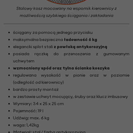
Stalowy kosz mocowany na wspornik kierownicy z
możliwością szybkiego ściągania i zakładania
ściągany za pomocą jednego przycisku
maksymalna bezpieczna
ładowność 6 kg
elegancki splot stali
z powłoką antykorozyjną
posiada rączkę do przenoszenia z gumowanym
uchwytem
wzmocniony spód oraz tylna ścianka koszyka
regulowana wysokość w pionie oraz w poziomie
(odległość od kierownicy)
bardzo prosty montaż
w zestawie uchwyt mocujący, śruby oraz klucz imbusowy
Wymiary: 34 x 25 x 25 cm
Pojemność: 19 l
Udźwig: max. 6 kg
waga: 1,42kg
Materiał: stal / farba antykorozyjna