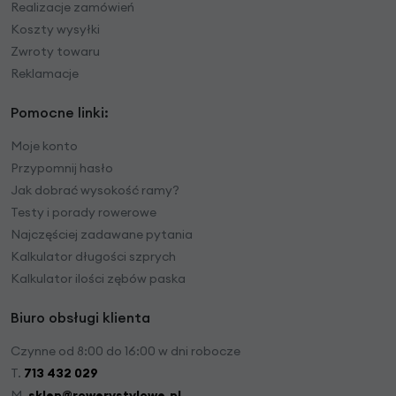
Realizacje zamówień
Koszty wysyłki
Zwroty towaru
Reklamacje
Pomocne linki:
Moje konto
Przypomnij hasło
Jak dobrać wysokość ramy?
Testy i porady rowerowe
Najczęściej zadawane pytania
Kalkulator długości szprych
Kalkulator ilości zębów paska
Biuro obsługi klienta
Czynne od 8:00 do 16:00 w dni robocze
T.
713 432 029
M.
sklep@rowerystylowe.pl