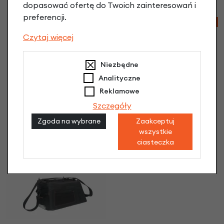
30,90 zł
dopasować ofertę do Twoich zainteresowań i
preferencji.
-26%
-26%
Czytaj więcej
Niezbędne
Analityczne
Reklamowe
Pojedyncza sakwa
Pojedyncza sakwa
rowerowa New Looxs
rowerowa New Looxs
Szczegóły
Camella Tulum 26L
Camella Tulum 26L
Zgoda na wybrane
Zaakceptuj
Black
Grey/Green
wszystkie
239,90 zł
239,90 zł
ciasteczka