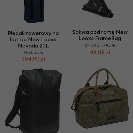
Sakwa pod ramę New
Plecak rowerowy na
Looxs FrameBag
laptop New Looxs
Nevada 20L
87,90 zł
| -45%
48,35 zł
Niebieski
304,90 zł