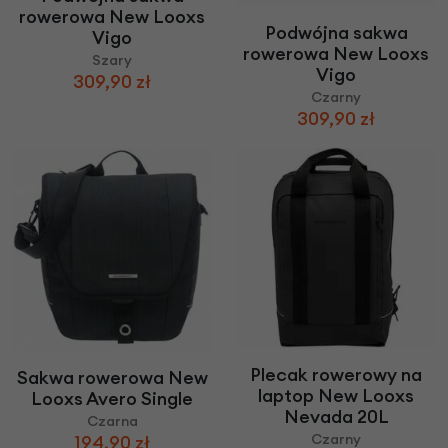
rowerowa New Looxs
Podwójna sakwa
Vigo
rowerowa New Looxs
Szary
Vigo
309,90 zł
Czarny
309,90 zł
Plecak rowerowy na
Sakwa rowerowa New
laptop New Looxs
Looxs Avero Single
Nevada 20L
Czarna
Czarny
194,90 zł