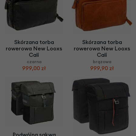
Skórzana torba
Skórzana torba
rowerowa New Looxs
rowerowa New Looxs
Cali
Cali
czarna
brązowa
999,00 zł
999,90 zł
Podwójna sakwa