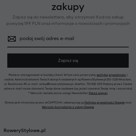
zakupy
Zapisz się do newslettera, aby otrzymać Kod na zakup
powyżej 199 PLN oraz informacje o nowościach i promocjach
podaj swój adres e-mail
Zapisz się
Możesz zrezygnować w każdej chwili. W tym celu przeczytaj
politykę prywatności
i
cookie. Administratorem Twoich danych osobowych są RoweryStylowe.pl (50-028 Wrocław,
ul. Świdnicka 49; e-mail: sklep@rowerystylowe.pl, telefon: 713 432 029. Podany przez Ciebie
adres e-mail może stanowić Twoje dane osobowe (np. jeżeli zawiera Twoje imię i nazwisko).
* Warunki świadczenia usługi Newsletter
Pokaż więcej
Strona jest chroniona przez reCAPTCHA i obowiązują ją
Polityka prywatności Google
oraz
Warunki korzystania z usługi Google
.
RoweryStylowe.pl