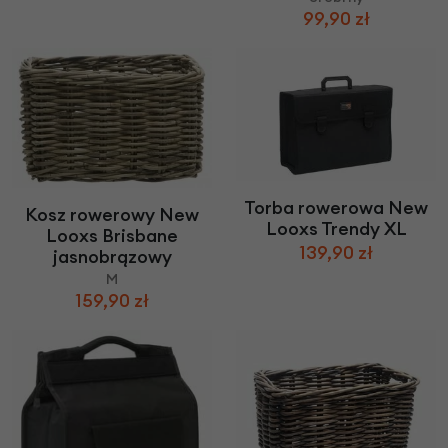
99,90 zł
Torba rowerowa New
Kosz rowerowy New
Looxs Trendy XL
Looxs Brisbane
139,90 zł
jasnobrązowy
M
159,90 zł