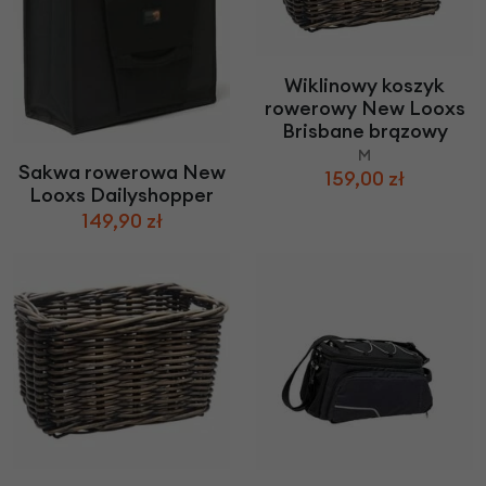
Wiklinowy koszyk
rowerowy New Looxs
Brisbane brązowy
M
Sakwa rowerowa New
159,00 zł
Looxs Dailyshopper
149,90 zł