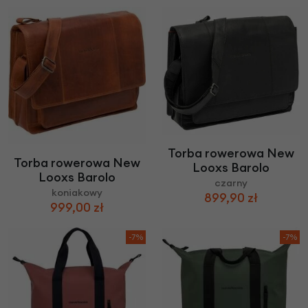
Torba rowerowa New
Torba rowerowa New
Looxs Barolo
Looxs Barolo
czarny
koniakowy
899,90 zł
999,00 zł
-7%
-7%