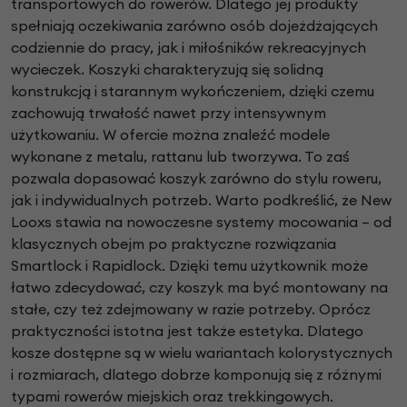
transportowych do rowerów. Dlatego jej produkty
spełniają oczekiwania zarówno osób dojeżdżających
codziennie do pracy, jak i miłośników rekreacyjnych
wycieczek. Koszyki charakteryzują się solidną
konstrukcją i starannym wykończeniem, dzięki czemu
zachowują trwałość nawet przy intensywnym
użytkowaniu. W ofercie można znaleźć modele
wykonane z metalu, rattanu lub tworzywa. To zaś
pozwala dopasować koszyk zarówno do stylu roweru,
jak i indywidualnych potrzeb. Warto podkreślić, że New
Looxs stawia na nowoczesne systemy mocowania – od
klasycznych obejm po praktyczne rozwiązania
Smartlock i Rapidlock. Dzięki temu użytkownik może
łatwo zdecydować, czy koszyk ma być montowany na
stałe, czy też zdejmowany w razie potrzeby. Oprócz
praktyczności istotna jest także estetyka. Dlatego
kosze dostępne są w wielu wariantach kolorystycznych
i rozmiarach, dlatego dobrze komponują się z różnymi
typami rowerów miejskich oraz trekkingowych.