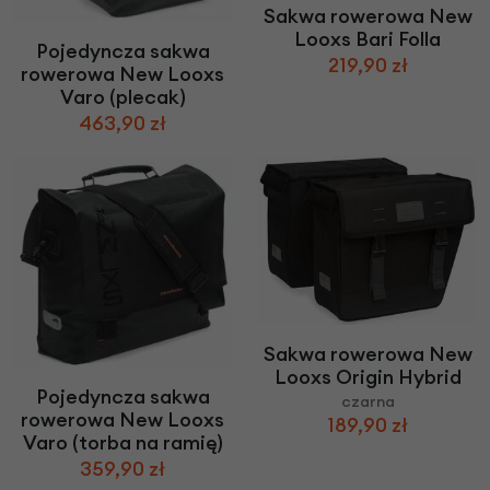
Sakwa rowerowa New
Looxs Bari Folla
Pojedyncza sakwa
219,90 zł
rowerowa New Looxs
Varo (plecak)
463,90 zł
Sakwa rowerowa New
Looxs Origin Hybrid
Pojedyncza sakwa
czarna
rowerowa New Looxs
189,90 zł
Varo (torba na ramię)
359,90 zł