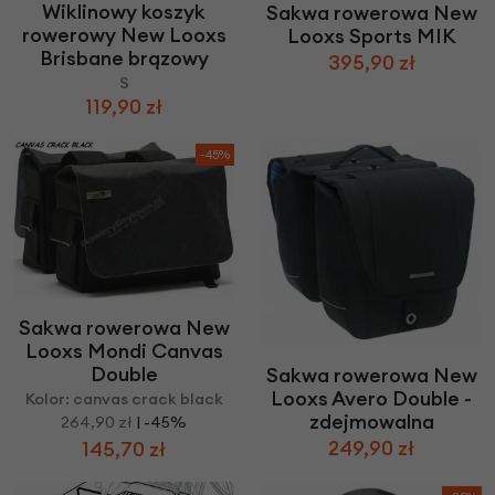
Wiklinowy koszyk
Sakwa rowerowa New
rowerowy New Looxs
Looxs Sports MIK
Brisbane brązowy
395,90 zł
S
119,90 zł
-45%
Sakwa rowerowa New
Looxs Mondi Canvas
Double
Sakwa rowerowa New
Looxs Avero Double -
Kolor: canvas crack black
zdejmowalna
264,90 zł
| -45%
249,90 zł
145,70 zł