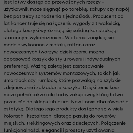
jest łatwy dostęp do przewożonych rzeczy –
użytkownik może sięgnąć po torebkę, zakupy czy napój
bez potrzeby schodzenia z jednośladu. Producent od
lat koncentruje się na łączeniu wygody z trwałością,
dlatego koszyki wyróżniają się solidną konstrukcją i
starannym wykończeniem. W ofercie znajdują się
modele wykonane z metalu, rattanu oraz
nowoczesnych tworzyw, dzięki czemu można
dopasować koszyk do stylu roweru i indywidualnych
preferencji. Ważną zaletą jest zastosowanie
nowoczesnych systemów montażowych, takich jak
Smartlock czy Turnlock, które pozwalają na szybkie
zdejmowanie i zakładanie koszyka. Dzięki temu kosz
może pełnić także rolę torby zakupowej, którą łatwo
przenieść do sklepu lub biura. New Looxs dba również o
estetykę. Dlatego jego produkty dostępne są w wielu
kolorach i kształtach, dlatego pasują do rowerów
miejskich, trekkingowych oraz dziecięcych. Połączenie
funkcjonalności, elegancji i prostoty użytkowania