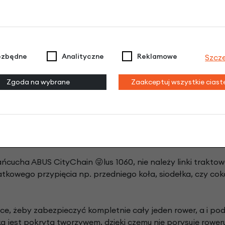
ezbędne
Analityczne
Reklamowe
Szcz
Zgoda na wybrane
Zaakceptuj wszystkie cias
Linka Abus Cobra Ø 10 mm 2 metry opinie
Dodaj opinię
ańcucha ABUS CityChain 😜lus 1060, nie należy linki trakto
tkowego przypięcia np. przedniego koła, siodełka, czy cok
ce, żeby zabezpieczyć kompletnie cały jeden rower, a i po
a jest pokryta tworzywem, dzięki czemu nie porysuje roweru,