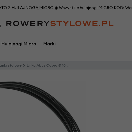
O Z HULAJNOGĄ MICRO ◉ Wszystkie hulajnogi MICRO KOD: Waka
Hulajnogi Micro
Marki
Linki stalowe
Linka Abus Cobra Ø 10 mm 2 metry
i
Marki
i
emy Bikes
Burley
Odzież rowerowa
Cortina
PetSafe
Suporty rowerow
erowe
ga
CROOZER
Opony i dętki rowerowe
Creme Cycles
Roland
Szprychy rowero
R
Doggyride
Osłony koła rowerowego
Cruzee
Shimano
Sztyce podsiodł
vus
Extrawheel
Osłony łańcucha rowerowego
Dahon
Thule
Ś
werowe
rodki do pielęgn
Germany
FollowMe
Early Rider
Trax
P
edały rowerowe
U
chwyty na tele
ke
Inny
Ecobike
WIDEK
erowe
Piasty rowerowe
W
idelce rowerow
pton
M-Wave
FollowMe
XLC
Pokrowce na rowery
 Bungi
Monz
FUJI Rowery
Yepp Holland