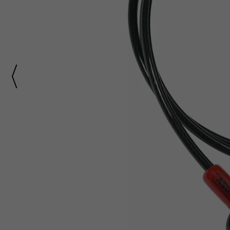
Części do rowerów elektrycznych
Ł
ańcuchy i paski ro
Rowery Składane
Check
D
zwonki rowerowe
N
aklejki rowerowe
Rowery Tandem
F
oteliki rowerowe
Napęd paskowy Gat
Rowery Trójkołowe
Narzędzia rowerowe
Rowerki biegowe
H
amulce rowerowe
Nóżki rowerowe
Rowery Cargo / transportowe
K
asety i wolnobiegi
O
bręcze i koła rowe
Kaski rowerowe