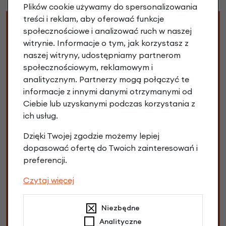
Plików cookie używamy do spersonalizowania
treści i reklam, aby oferować funkcje
społecznościowe i analizować ruch w naszej
Specyfikacja Podwójna
witrynie. Informacje o tym, jak korzystasz z
sakwa rowerowa Cortina
naszej witryny, udostępniamy partnerom
Jaipur AVS
społecznościowym, reklamowym i
analitycznym. Partnerzy mogą połączyć te
informacje z innymi danymi otrzymanymi od
System mocowania:
AVS
Ciebie lub uzyskanymi podczas korzystania z
ich usług.
Szybki montaż:
AVS
Dzięki Twojej zgodzie możemy lepiej
dopasować ofertę do Twoich zainteresowań i
Każdy producent zastrzega możliwość lekkiej zmiany
preferencji.
specyfikacji, materiałów oraz wyposażenia bez
wcześniejszej informacji. Zmiany te mogą nie być
Czytaj więcej
uwzględnione w specyfikacji oraz na zdjęciach. W
związku z tym dostarczony do Ciebie rower może
Niezbędne
różnić się niektórymi częściami. Nie stanowi to wady i
Analityczne
nie wpływa to na funkcjonalność techniczną roweru.