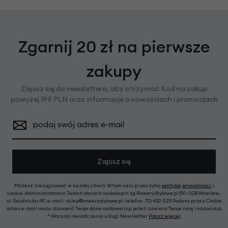
Zgarnij 20 zł na pierwsze
zakupy
Zapisz się do newslettera, aby otrzymać Kod na zakup
powyżej 199 PLN oraz informacje o nowościach i promocjach
podaj swój adres e-mail
Zapisz się
Możesz zrezygnować w każdej chwili. W tym celu przeczytaj
politykę prywatności
i
cookie. Administratorem Twoich danych osobowych są RoweryStylowe.pl (50-028 Wrocław,
ul. Świdnicka 49; e-mail: sklep@rowerystylowe.pl, telefon: 713 432 029. Podany przez Ciebie
adres e-mail może stanowić Twoje dane osobowe (np. jeżeli zawiera Twoje imię i nazwisko).
* Warunki świadczenia usługi Newsletter
Pokaż więcej