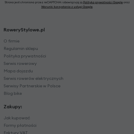
Strona jest chroniona przez reCAPTCHA i obowiązują ją
Polityka prywatności Google
oraz
Warunki korzystania z usługi Google
.
RoweryStylowe.pl
O firmie
Regulamin sklepu
Polityka prywatności
Serwis rowerowy
Mapa dojazdu
Serwis rowerów elektrycznych
Serwisy Partnerskie w Polsce
Blog bike
Zakupy:
Jak kupować
Formy płatności
Faktury VAT