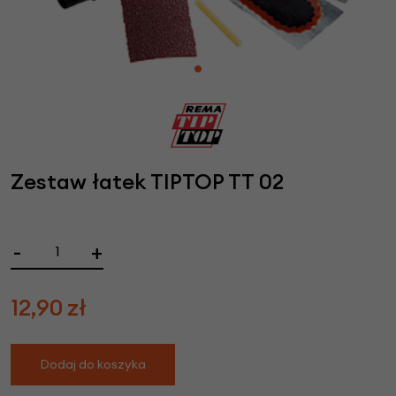
Zestaw łatek TIPTOP TT 02
-
+
12,90
zł
Dodaj do koszyka