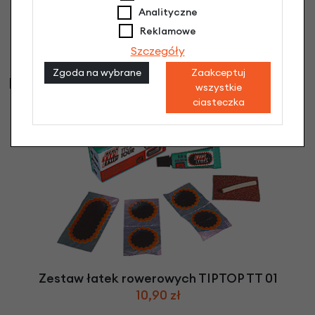
Analityczne
Reklamowe
Szczegóły
Zgoda na wybrane
Zaakceptuj
Najczęściej kupowane
wszystkie
ciasteczka
Zestaw łatek rowerowych TIPTOP TT 01
10,90 zł