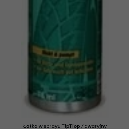
Łatka w sprayu TipTiop / awaryjny