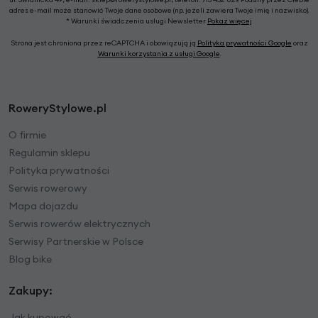
adres e-mail może stanowić Twoje dane osobowe (np. jeżeli zawiera Twoje imię i nazwisko).
* Warunki świadczenia usługi Newsletter
Pokaż więcej
Strona jest chroniona przez reCAPTCHA i obowiązują ją
Polityka prywatności Google
oraz
Warunki korzystania z usługi Google
.
RoweryStylowe.pl
O firmie
Regulamin sklepu
Polityka prywatności
Serwis rowerowy
Mapa dojazdu
Serwis rowerów elektrycznych
Serwisy Partnerskie w Polsce
Blog bike
Zakupy:
Jak kupować