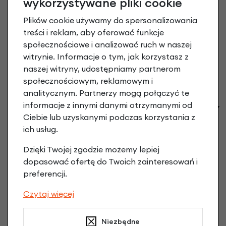
wykorzystywane pliki cookie
Plików cookie używamy do spersonalizowania
treści i reklam, aby oferować funkcje
społecznościowe i analizować ruch w naszej
witrynie. Informacje o tym, jak korzystasz z
naszej witryny, udostępniamy partnerom
społecznościowym, reklamowym i
analitycznym. Partnerzy mogą połączyć te
informacje z innymi danymi otrzymanymi od
Opona Schwalbe Marathon GreenGuard HS420 /
Ciebie lub uzyskanymi podczas korzystania z
28 x 1.75 (47-622)
ich usług.
144,90 zł
Dzięki Twojej zgodzie możemy lepiej
dopasować ofertę do Twoich zainteresowań i
preferencji.
Czytaj więcej
Niezbędne