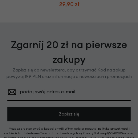
29,90 zł
Zgarnij 20 zł na pierwsze
zakupy
Zapisz się do newslettera, aby otrzymać Kod na zakup
powyżej 199 PLN oraz informacje o nowościach i promocjach
podaj swój adres e-mail
Zapisz się
Możesz zrezygnować w każdej chwili. W tym celu przeczytaj
politykę prywatności
i
cookie. Administratorem Twoich danych osobowych są RoweryStylowe.pl (50-028 Wrocław,
ul. Świdnicka 49; e-mail: sklep@rowerystylowe.pl, telefon: 713 432 029. Podany przez Ciebie