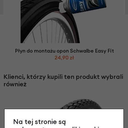
Płyn do montażu opon Schwalbe Easy Fit
24,90 zł
Klienci, którzy kupili ten produkt wybrali
również
Na tej stronie są