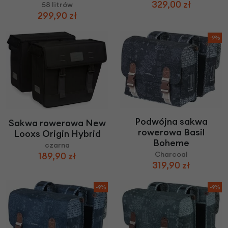
329,00 zł
58 litrów
299,90 zł
-9%
Podwójna sakwa
Sakwa rowerowa New
rowerowa Basil
Looxs Origin Hybrid
Boheme
czarna
Charcoal
189,90 zł
319,90 zł
-9%
-9%