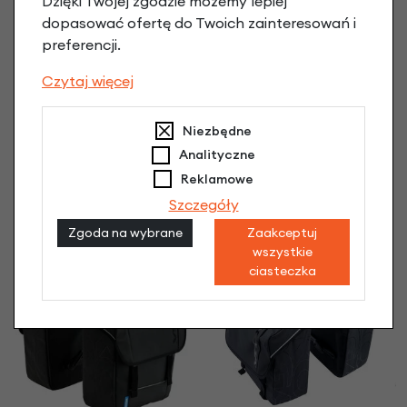
Dzięki Twojej zgodzie możemy lepiej
dopasować ofertę do Twoich zainteresowań i
preferencji.
Czytaj więcej
Niezbędne
Podwójna sakwa
Podwójna sakwa
Analityczne
rowerowa Basil Urban
rowerowa Basil Urban
Dry Double Bag z
Dry Double Bag z
Reklamowe
adapterem MIK 2.0
adapterem MIK 2.0
Szczegóły
Czarny
Szary
Zgoda na wybrane
Zaakceptuj
469,90 zł
469,90 zł
wszystkie
ciasteczka