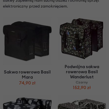
sakwy zapewnią nam suchą odzież i ochronią sprzęt
elektroniczny przed zamoknięciem.
Podwójna sakwa
rowerowa Basil
Sakwa rowerowa Basil
Wanderlust
Mara
74,90 zł
Czarny
152,90 zł