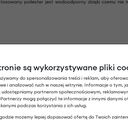
astosowany poliester jest wodoodporny dzięki czemu nie 
jest nie tylko niezwykle poręczny ale także ułatwia prz
tronie są wykorzystywane pliki co
jmuje on wiele miejsca. Dodatkowo dzięki zastosowaniu uch
używamy do spersonalizowania treści i reklam, aby oferowa
 sekund, wystarczy nacisnąć przycisk i gotowe.
e i analizować ruch w naszej witrynie. Informacje o tym, j
y, udostępniamy partnerom społecznościowym, reklamowym
 Partnerzy mogą połączyć te informacje z innymi danymi 
skanymi podczas korzystania z ich usług.
 zgodzie możemy lepiej dopasować ofertę do Twoich zainter