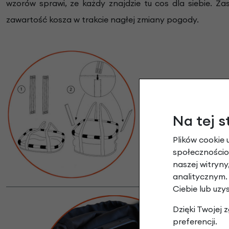
wzorów sprawi, ze każdy znajdzie tu cos dla siebie. Z
zawartość kosza w trakcie nagłej zmiany pogody.
Design
Nowoczesny design 
Na tej s
dzięki czemu nie za
Plików cookie 
trwa dosłownie parę
społecznościow
naszej witryn
analitycznym.
Ciebie lub uzy
Dzięki Twojej
preferencji.