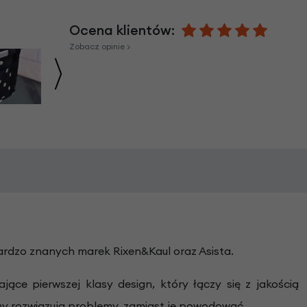
Ocena klientów:
Zobacz opinie >
ardzo znanych marek Rixen&Kaul oraz Asista.
ce pierwszej klasy design, który łączy się z jakością
rmy rozwiązują problemy, zamiast je powodować.