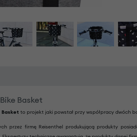
Bike Basket
e Basket
to projekt jaki powstał przy współpracy dwóch b
h przez firmę Reisenthel produkującą produkty posiadają
i. Ekspertyzy techniczne gwarantują, że produkty danej fi