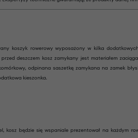
wany koszyk rowerowy wyposażony w kilka dodatkowych k
 przed deszczem kosz zamykany jest materiałem zacią
 komórkowy, odpinana saszetkę zamykana na zamek błys
dodatkowa kieszonka.
el, kosz będzie się wspaniale prezentował na każdym row