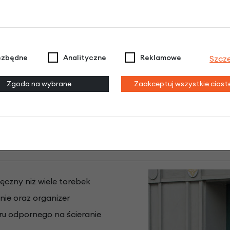
ezbędne
Analityczne
Reklamowe
Szcz
Zgoda na wybrane
Zaakceptuj wszystkie cias
kompatybilny z uchwytami do montażu firmy KlickFix
(brak w zestawie)
ęczny niż wiele torebek
nie oraz organizer
ru odpornego na ścieranie