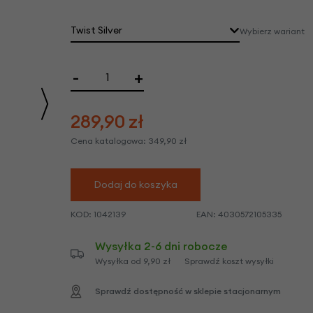
we
y
Twist Silver
Wybierz wariant
czarny + białe kwiaty
Wysyłka w dniu: 2026-08-12
Wysyłka w dniu: 2026-08-12
Wysyłka w dniu: 2026-08-12
Wysyłka w dniu: 2026-08-12
Wysyłka w dniu: 2026-08-12
Wysyłka w dniu: 2026-08-12
-
+
289,90
zł
Cena katalogowa:
349,90
zł
Dodaj do koszyka
KOD:
1042139
EAN:
4030572105335
Wysyłka 2-6 dni robocze
Wysyłka od 9,90 zł
Sprawdź koszt wysyłki
Sprawdź dostępność w sklepie stacjonarnym