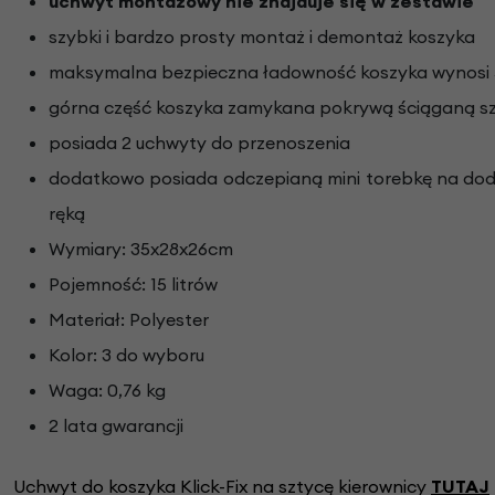
uchwyt montażowy nie znajduje się w zestawie
szybki i bardzo prosty montaż i demontaż koszyka
maksymalna bezpieczna ładowność koszyka wynosi 
górna część koszyka zamykana pokrywą ściąganą s
posiada 2 uchwyty do przenoszenia
dodatkowo posiada odczepianą mini torebkę na doda
ręką
Wymiary: 35x28x26cm
Pojemność: 15 litrów
Materiał: Polyester
Kolor: 3 do wyboru
Waga: 0,76 kg
2 lata gwarancji
Uchwyt do koszyka Klick-Fix na sztycę kierownicy
TUTAJ