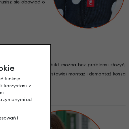
musisz się obawiać o
echowywanie kosza. Produkt można bez problemu złożyć,
okie
wytu KlickFix (brak w zestawie) montaż i demontaż kosza
ć funkcje
ak korzystasz z
 i
otrzymanymi od
esowań i