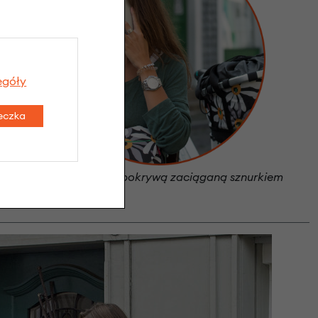
egóły
teczka
Kosz zamykany pokrywą zaciąganą sznurkiem