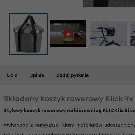
Opis
Opinie
Zadaj pytanie
Składany koszyk rowerowy KlickFix 
Stylowy koszyk rowerowy na kierownicę KLICKfix Bik
Wykonane z najwyższej klasy materiałów udostępnionyc
produktu i idealne połączenie formy oraz funkcjonalnośc