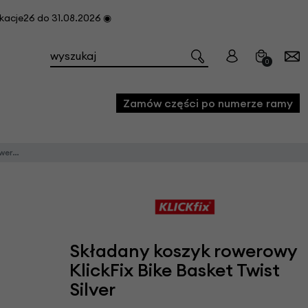
cje26 do 31.08.2026 ◉
0
Zamów części po numerze ramy
t Silver
e
we
owe
acji i konserwacji roweru
Składany koszyk rowerowy
fon
KlickFix Bike Basket Twist
Silver
e