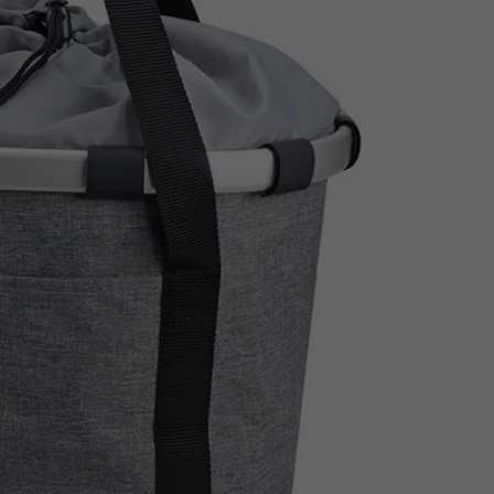
Z
apięcia rowero
Pompki rowerowe
werowe
er Pig
Peruzzo
Gazelle
Pozostałe
N
akrętki i obejm
i:SY
Przerzutki rowerowe
es
Inny
R
owery transportowe - akcesoria
S
akwy i torby rowerowe
Siodełka rowerowe
rowe
Strida - części