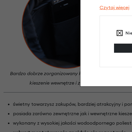
Czytaj więcej
Ni
Bardzo dobrze zorganizowany kosz wyposażony w
kieszenie wewnętrze i zewnętrzne
świetny towarzysz zakupów, bardziej atrakcyjny i por
posiada zarówno zewnętrzne jak i wewnętrzne kiesze
wykonany z wysokiej jakości wodoodpornego poliest