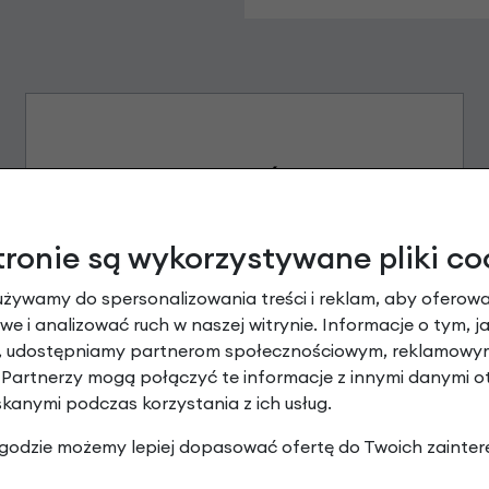
tronie są wykorzystywane pliki co
Raty 0%
używamy do spersonalizowania treści i reklam, aby oferowa
e i analizować ruch w naszej witrynie. Informacje o tym, j
3 miesiące nie płacisz
y, udostępniamy partnerom społecznościowym, reklamowym
Raty do 60 miesięcy
 Partnerzy mogą połączyć te informacje z innymi danymi 
skanymi podczas korzystania z ich usług.
 zgodzie możemy lepiej dopasować ofertę do Twoich zainter
Poznaj szczegóły