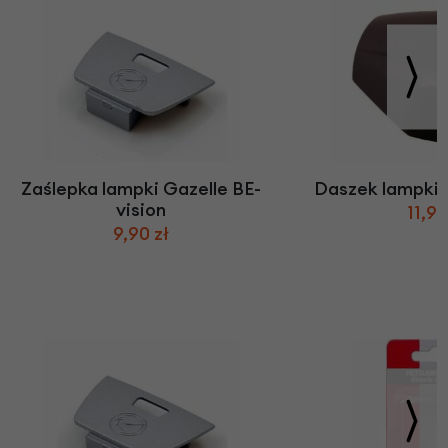
Zaślepka lampki Gazelle BE-
Daszek lampki
vision
11,90
9,90 zł