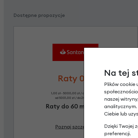
Dostępne propozycje
Na tej s
Raty 0%
Plików cookie 
społecznościow
1,00 zł - 5000,00 zł / do 10 rat 0%
naszej witryn
od 5001,00 zł / do 20 rat 0%
Raty do 60 miesięcy
analitycznym.
Ciebie lub uzy
Dzięki Twojej
Poznaj szczegóły
preferencji.