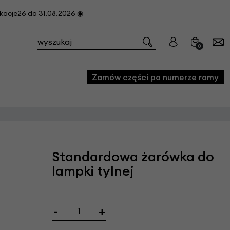
cje26 do 31.08.2026 ◉
0
Zamów części po numerze ramy
e
we
Standardowa żarówka do
owe
lampki tylnej
acji i konserwacji roweru
fon
-
+
e