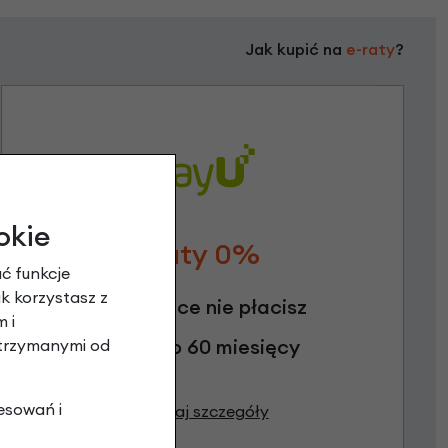
Jak kupić na
e-raty
?
okie
Raty 0%
ć funkcje
ak korzystasz z
3 miesiące nie płacisz
 i
Raty do 60 miesięcy
otrzymanymi od
esowań i
Poznaj szczegóły