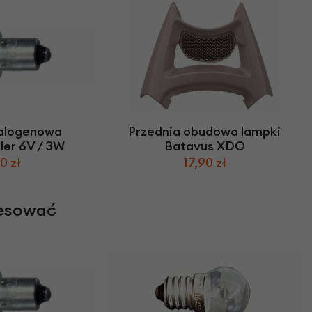
alogenowa
Przednia obudowa lampki
er 6V / 3W
Batavus XDO
0 zł
17,90 zł
resować