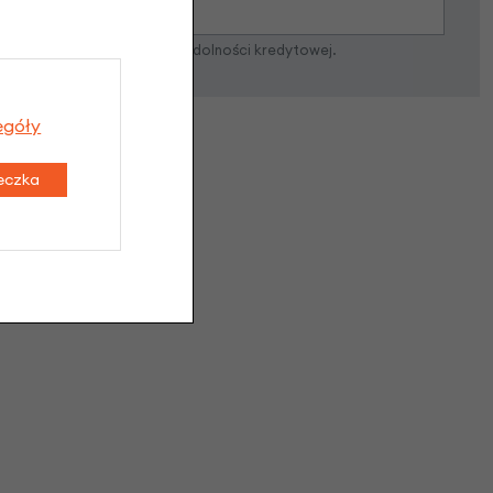
zostanie podjęta po ocenie zdolności kredytowej.
egóły
teczka
dukt
zapytać?