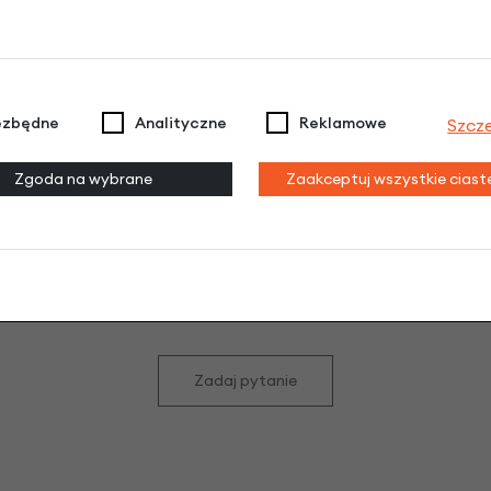
odeksu Cywilnego. Ostateczna decyzja o warunkach i przyznaniu kredytu 
ezbędne
Analityczne
Reklamowe
Szcz
Zgoda na wybrane
Zaakceptuj wszystkie cias
enci zadali następujące pytania o ten pro
ześniej niemiał pytań do tego produktu? A Ty o co chcesz 
Zadaj pytanie