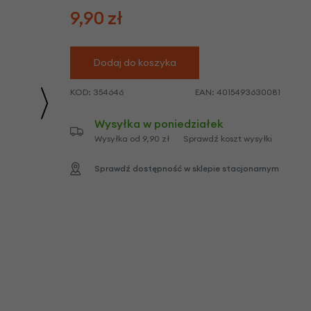
we
9,90
zł
y
Dodaj do koszyka
KOD:
354646
EAN:
4015493630081
Wysyłka w poniedziałek
Wysyłka od 9,90 zł
Sprawdź koszt wysyłki
Sprawdź dostępność w sklepie stacjonarnym