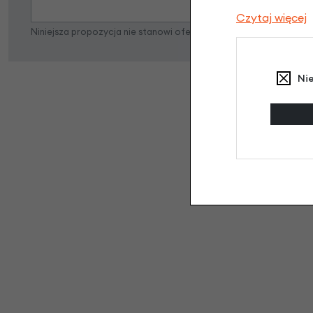
Czytaj więcej
Niniejsza propozycja nie stanowi oferty w rozumieniu art. 66 K
Ni
Kli
Nikt wc