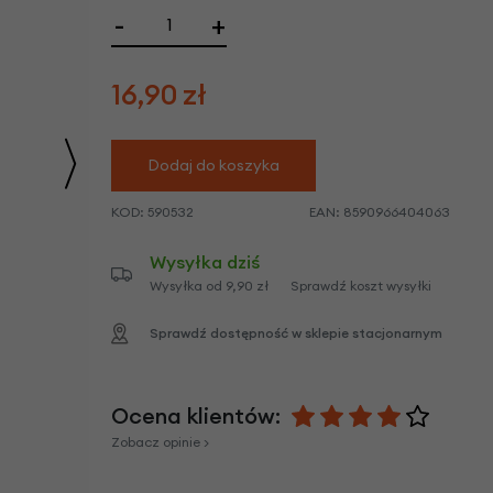
we
-
+
y
16,90
zł
Dodaj do koszyka
KOD:
590532
EAN:
8590966404063
Wysyłka dziś
Wysyłka od 9,90 zł
Sprawdź koszt wysyłki
Sprawdź dostępność w sklepie stacjonarnym
Ocena klientów:
Zobacz opinie >