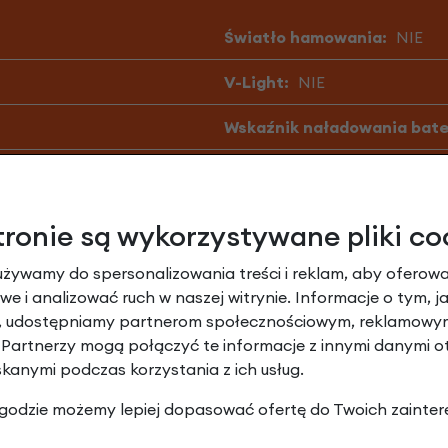
Światło hamowania:
NIE
V-Light:
NIE
Wskaźnik naładowania bater
Źródło światła:
Dioda LED
tronie są wykorzystywane pliki co
używamy do spersonalizowania treści i reklam, aby oferowa
y specyfikacji, materiałów oraz wyposażenia bez wcześniejszej
e i analizować ruch w naszej witrynie. Informacje o tym, j
arczony do Ciebie rower może różnić się niektórymi częściami. 
y, udostępniamy partnerom społecznościowym, reklamowym
er jest zmontowany nieco inaczej niż podaje specyfikacja. Na prz
 Partnerzy mogą połączyć te informacje z innymi danymi 
r i części zamienne nadal są w wysokiej jakości.
skanymi podczas korzystania z ich usług.
 zgodzie możemy lepiej dopasować ofertę do Twoich zainter