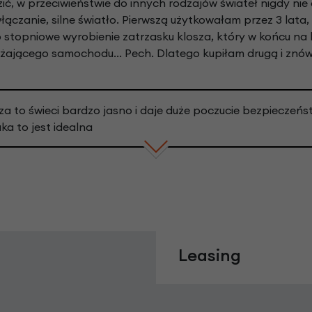
dzić, w przeciwieństwie do innych rodzajów świateł nigdy ni
ączanie, silne światło. Pierwszą użytkowałam przez 3 lata, 
 stopniowe wyrobienie zatrzasku klosza, który w końcu na 
żającego samochodu... Pech. Dlatego kupiłam drugą i znów
 za to świeci bardzo jasno i daje duże poczucie bezpieczeńs
a to jest idealna
Leasing