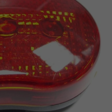
Z
apięcia rowero
Pompki rowerowe
werowe
er Pig
Peruzzo
Gazelle
Pozostałe
N
akrętki i obejm
i:SY
Przerzutki rowerowe
es
Inny
R
owery transportowe - akcesoria
S
akwy i torby rowerowe
Siodełka rowerowe
rowe
Strida - części