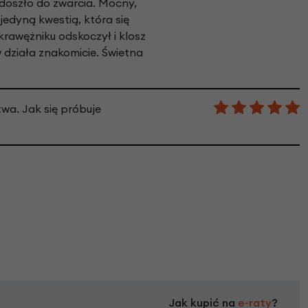
e doszło do zwarcia. Mocny,
jedyną kwestią, która się
krawężniku odskoczył i klosz
 działa znakomicie. Świetna
twa. Jak się próbuje
Jak kupić na
e-raty
?