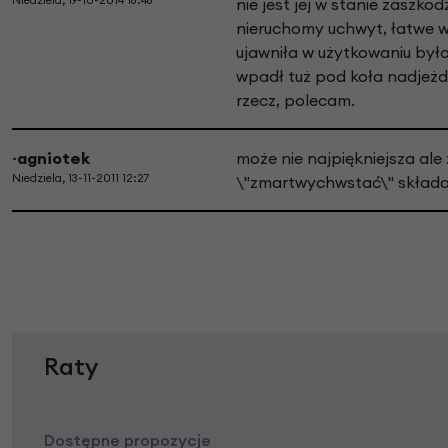
Niedziela, 19-10-2014 18:48
nie jest jej w stanie zaszko
nieruchomy uchwyt, łatwe wł
ujawniła w użytkowaniu było
wpadł tuż pod koła nadjeżd
rzecz, polecam.
~agniotek
może nie najpiękniejsza ale
Niedziela, 13-11-2011 12:27
\"zmartwychwstać\" składak
Raty
Dostępne propozycje