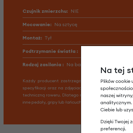
Czujnik zmierzchu:
NIE
Mocowanie:
Na sztycę
Montaż:
Tył
Podtrzymanie światła :
NIE
Rodzaj zasilania :
Na baterie
Na tej s
Plików cookie 
Każdy producent zastrzega możliwość lekkiej zmian
społecznościow
specyfikacji oraz na zdjęciach. W związku z tym dost
naszej witryn
techniczną roweru. Dlatego możliwe jest, że Twój row
analitycznym.
inne pedały, gripy lub łańcuch. Nie martw się, Twój rowe
Ciebie lub uzy
Dzięki Twojej
preferencji.