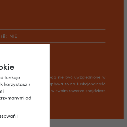
ii:
NIE
okie
ć funkcje
 informacji. Zmiany te mogą nie być uwzględnione w
ak korzystasz z
Nie stanowi to wady i nie wpływa to na funkcjonalność
 i
ykład może się zdarzyć, że w swoim rowerze znajdziesz
otrzymanymi od
esowań i