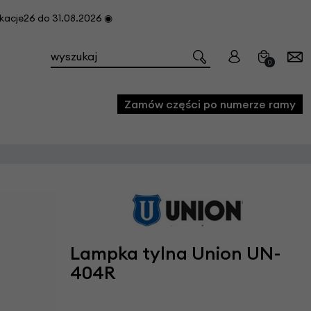
cje26 do 31.08.2026 ◉
0
Zamów części po numerze ramy
e
we
owe
acji i konserwacji roweru
Lampka tylna Union UN-
fon
404R
e