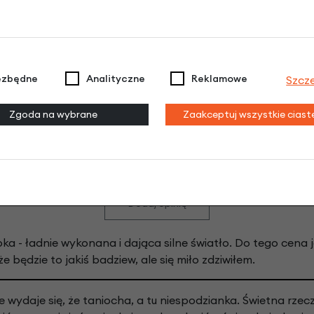
ezbędne
Analityczne
Reklamowe
Szcz
Zgoda na wybrane
Zaakceptuj wszystkie cias
Lampka tylna Union UN-404R opinie
Dodaj opinię
a - ładnie wykonana i dająca silne światło. Do tego cena 
 będzie to jakiś badziew, ale się miło zdziwiłem.
wydaje się, że taniocha, a tu niespodzianka. Świetna rzecz 