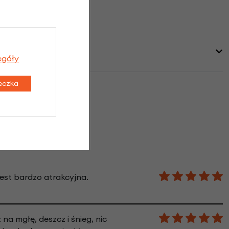
egóły
teczka
jest bardzo atrakcyjna.
na mgłę, deszcz i śnieg, nic