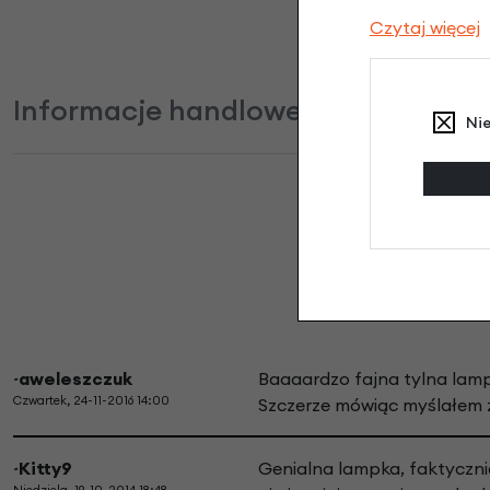
Czytaj więcej
Informacje handlowe
Ni
~aweleszczuk
Baaaardzo fajna tylna lampk
Czwartek, 24-11-2016 14:00
Szczerze mówiąc myślałem że
~Kitty9
Genialna lampka, faktycznie 