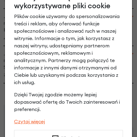
wykorzystywane pliki cookie
Plików cookie używamy do spersonalizowania
~Joanna K
treści i reklam, aby oferować funkcje
Niedziela, 25-08-2024 08:50
Polecam sklep ,ekspresowa dostawa . Koszyk piękny
społecznościowe i analizować ruch w naszej
,łatwy w montażu.
witrynie. Informacje o tym, jak korzystasz z
naszej witryny, udostępniamy partnerom
społecznościowym, reklamowym i
~Sabina
analitycznym. Partnerzy mogą połączyć te
Piątek, 12-04-2024 09:31
Super koszyk, dobrze wykonany i ładny. Jestem
informacje z innymi danymi otrzymanymi od
zadowolona z zakupu.
Ciebie lub uzyskanymi podczas korzystania z
ich usług.
Dzięki Twojej zgodzie możemy lepiej
dopasować ofertę do Twoich zainteresowań i
preferencji.
Raty
Leasing
Czytaj więcej