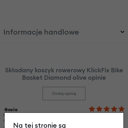
Informacje handlowe
Składany koszyk rowerowy KlickFix Bike
Basket Diamond olive opinie
Dodaj opinię
~Basia
Środa, 30-07-2025 12:25
Super koszyk, w pięknym kolorze. Jest bardzo
Na tej stronie są
funkcjonalny. Jestem bardzo zadowolona, polecam!