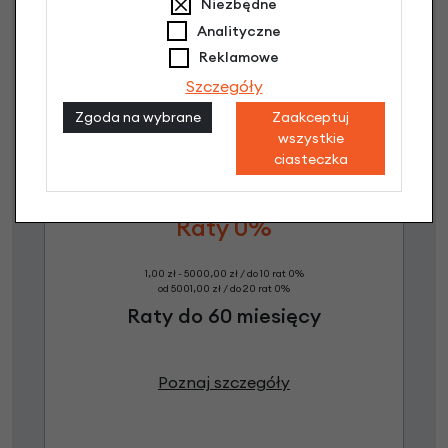
Dostępne propozycje
Niezbędne
Jak kupić na
e-raty
?
Analityczne
Reklamowe
Szczegóły
Zgoda na wybrane
Zaakceptuj
wszystkie
ciasteczka
Raty 0%
1,00 zł - 5000,00 zł / do 10 rat 0%
od 5001,00 zł / do 20 rat 0%
Raty do 60 miesięcy
Poznaj szczegóły