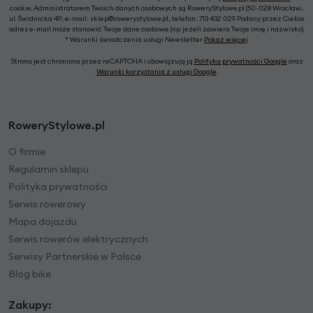
cookie. Administratorem Twoich danych osobowych są RoweryStylowe.pl (50-028 Wrocław,
ul. Świdnicka 49; e-mail: sklep@rowerystylowe.pl, telefon: 713 432 029. Podany przez Ciebie
adres e-mail może stanowić Twoje dane osobowe (np. jeżeli zawiera Twoje imię i nazwisko).
* Warunki świadczenia usługi Newsletter
Pokaż więcej
Strona jest chroniona przez reCAPTCHA i obowiązują ją
Polityka prywatności Google
oraz
Warunki korzystania z usługi Google
.
RoweryStylowe.pl
O firmie
Regulamin sklepu
Polityka prywatności
Serwis rowerowy
Mapa dojazdu
Serwis rowerów elektrycznych
Serwisy Partnerskie w Polsce
Blog bike
Zakupy: