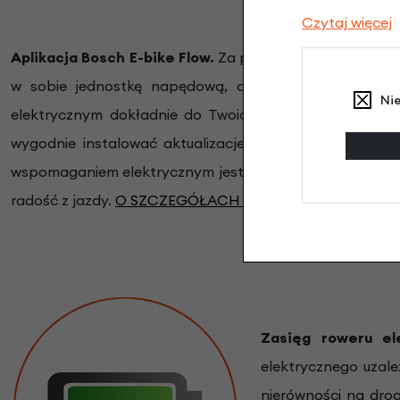
Czytaj więcej
Aplikacja Bosch E-bike Flow.
Za pomocą aplikacji eBike 
w sobie jednostkę napędową, akumulator, wyświetla
Ni
elektrycznym dokładnie do Twoich potrzeb, rozbudowy
wygodnie instalować aktualizacje dla swojego roweru
wspomaganiem elektrycznym jest na bieżąco aktualizowa
radość z jazdy.
O SZCZEGÓŁACH APLKACJI BOSCH FLO
Zasięg roweru e
elektrycznego uzale
nierówności na drog