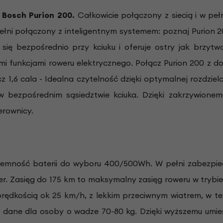
z Bosch
Purion 200
.
Całkowicie połączony z siecią i w p
ełni połączony z inteligentnym systemem: poznaj Purion 2
e się bezpośrednio przy kciuku i oferuje ostry jak brzy
mi funkcjami roweru elektrycznego. Połącz Purion 200 z 
z 1,6 cala - Idealna czytelność dzięki optymalnej rozdzie
 w bezpośrednim sąsiedztwie kciuka. Dzięki zakrzywionem
ierownicy.
ojemność baterii do wyboru 400/500Wh. W pełni zabezp
r. Zasięg do 175 km to maksymalny zasięg roweru w tryb
prędkością ok 25 km/h, z lekkim przeciwnym wiatrem, w t
 dane dla osoby o wadze 70-80 kg. Dzięki wyższemu umie