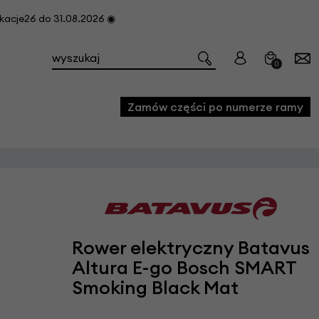
cje26 do 31.08.2026 ◉
0
Zamów części po numerze ramy
e
we
owe
Rower elektryczny Batavus
acji i konserwacji roweru
Altura E-go Bosch SMART
fon
Smoking Black Mat
e