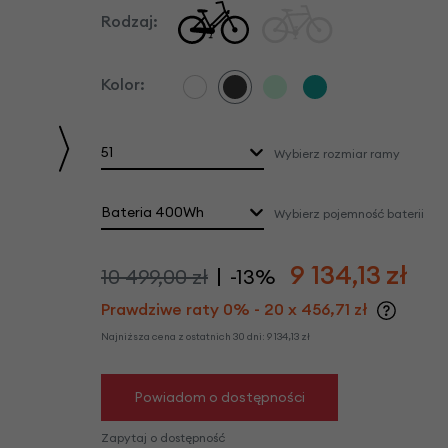
we
Rodzaj:
y
Kolor:
51
Wybierz rozmiar ramy
Bateria 400Wh
Wybierz pojemność baterii
9 134,13
zł
10 499,00 zł
-13%
Prawdziwe raty 0% - 20 x 456,71 zł
Najniższa cena z ostatnich 30 dni:
9 134,13
zł
Powiadom o dostępności
Zapytaj o dostępność