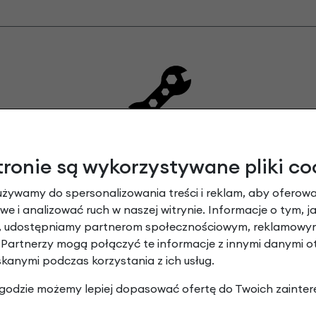
PRZEGLĄD I JAZDA TESTOWA PRZED WYSYŁKĄ
tronie są wykorzystywane pliki co
Przed wysyłką każdy rower przechodzi kompleksowy
używamy do spersonalizowania treści i reklam, aby oferowa
serwis i kontrolę pod kątem uszkodzeń mechanicznych.
e i analizować ruch w naszej witrynie. Informacje o tym, j
y, udostępniamy partnerom społecznościowym, reklamowym
Po odbyciu jazdy próbnej rower jest czyszczony i
 Partnerzy mogą połączyć te informacje z innymi danymi 
pakowany. Rowery wysyłamy w pełni złożone gotowe
skanymi podczas korzystania z ich usług.
do jazdy.
 zgodzie możemy lepiej dopasować ofertę do Twoich zainter