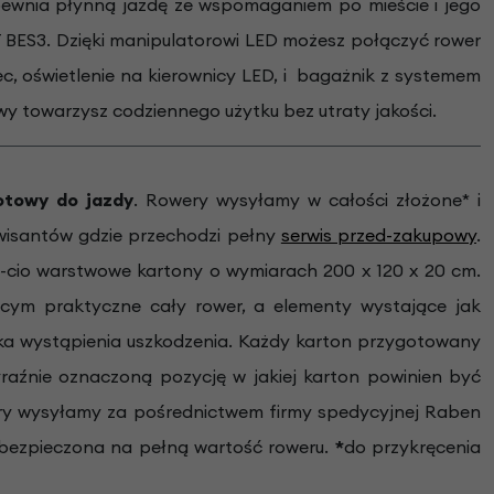
apewnia płynną jazdę ze wspomaganiem po mieście i jego
BES3. Dzięki manipulatorowi LED możesz połączyć rower
c, oświetlenie na kierownicy LED, i bagażnik z systemem
y towarzysz codziennego użytku bez utraty jakości.
towy do jazdy
.
Rowery wysyłamy w całości złożone* i
wisantów gdzie przechodzi pełny
serwis przed-zakupowy
.
-cio warstwowe kartony o wymiarach 200 x 120 x 20 cm.
ym praktyczne cały rower, a elementy wystające jak
zyka wystąpienia uszkodzenia. Każdy karton przygotowany
aźnie oznaczoną pozycję w jakiej karton powinien być
ery wysyłamy za pośrednictwem firmy spedycyjnej Raben
 ubezpieczona na pełną wartość roweru.
*
do przykręcenia