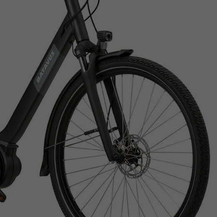
Z
apięcia rowero
Pompki rowerowe
werowe
er Pig
Peruzzo
Gazelle
Pozostałe
N
akrętki i obejm
i:SY
Przerzutki rowerowe
es
Inny
R
owery transportowe - akcesoria
S
akwy i torby rowerowe
Siodełka rowerowe
rowe
Strida - części