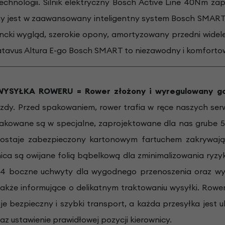
technologii. Silnik elektryczny Bosch Active Line 40Nm z
y jest w zaawansowany inteligentny system Bosch SMART 
ancki wygląd, szerokie opony, amortyzowany przedni widele
atavus Altura E-go Bosch SMART to niezawodny i komfortow
SYŁKA ROWERU = Rower złożony i wyregulowany go
zdy. Przed spakowaniem, rower trafia w ręce naszych ser
akowane są w specjalne, zaprojektowane dla nas grube 5
ostaje zabezpieczony kartonowym fartuchem zakrywając
nica są owijane folią bąbelkową dla zminimalizowania ry
 4 boczne uchwyty dla wygodnego przenoszenia oraz wyr
także informujące o delikatnym traktowaniu wysyłki. Row
je bezpieczny i szybki transport, a każda przesyłka jest
z ustawienie prawidłowej pozycji kierownicy.