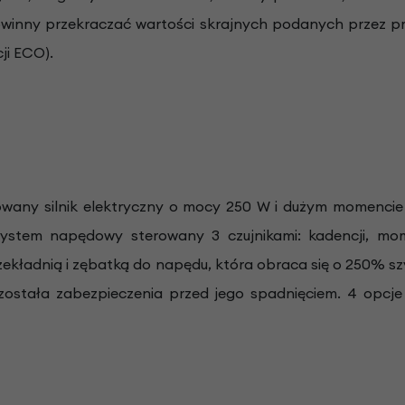
powinny przekraczać wartości skrajnych podanych przez p
ji ECO).
wany silnik elektryczny o mocy 250 W i dużym momenci
ystem napędowy sterowany 3 czujnikami: kadencji, mo
ekładnią i zębatką do napędu, która obraca się o 250% szy
została zabezpieczenia przed jego spadnięciem. 4 opc