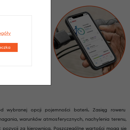
systemu, który łączy
ru ze wspomaganiem
egóły
je i usługi. Możesz
 temu Twój rower ze
teczka
erpiesz zawsze pełną
d wybranej opcji pojemności baterii
.
Zasięg roweru
omagania, warunków atmosferycznych, nachylenia terenu,
 pozycji za kierownicą. Poszczególne wartości mogą się