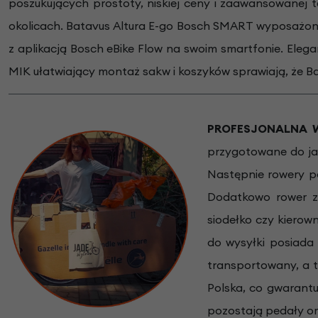
poszukujących prostoty, niskiej ceny i zaawansowanej 
okolicach. Batavus Altura E-go Bosch SMART wyposażon
z aplikacją Bosch eBike Flow na swoim smartfonie. Eleg
MIK ułatwiający montaż sakw i koszyków sprawiają, że B
PROFESJONALNA WY
przygotowane do ja
Następnie rowery p
Dodatkowo rower z
siodełko czy kierow
do wysyłki posiada
transportowany, a 
Polska, co gwarantu
pozostają pedały ora