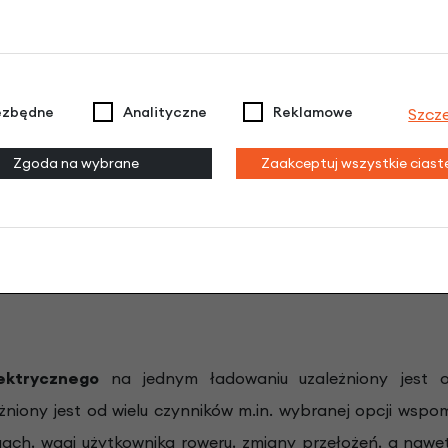
Flow można sterować wszystkimi funkcjami inteligentnego 
cz i moduł obsługi. Umożliwia ona dostosowanie rowe
ezbędne
Analityczne
Reklamowe
Szcz
wanie go i aktualizowanie: wystarczy pobrać nowe funkc
 ze wspomaganiem elektrycznym przez Bluetooth. Dzięki
Zgoda na wybrane
Zaakceptuj wszystkie cias
ny i stale rozbudowywany o nowe funkcje. Dzięki temu cz
W CZYTAJ TUTAJ.
lektrycznego
na jednym ładowaniu uzależniony jest o
żniony jest od wielu czynników m.in. wybranej opcji wsp
ach, wagi użytkownika roweru, zmiany przełożeń, a nawet