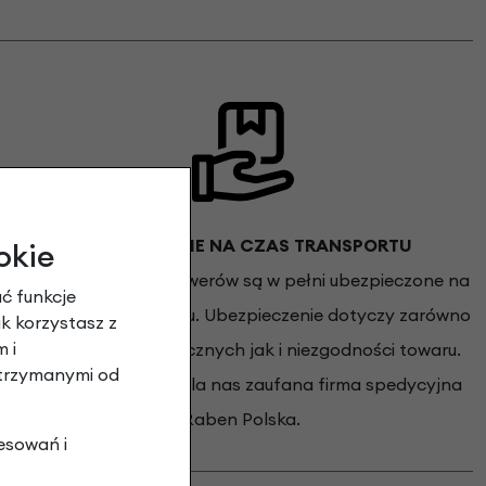
UBEZPIECZENIE NA CZAS TRANSPORTU
okie
Wszystkie wysyłki rowerów są w pełni ubezpieczone na
ć funkcje
pełną wartość roweru. Ubezpieczenie dotyczy zarówno
ak korzystasz z
 i
uszkodzeń mechanicznych jak i niezgodności towaru.
otrzymanymi od
Rowery dostarcza dla nas zaufana firma spedycyjna
Raben Polska.
esowań i