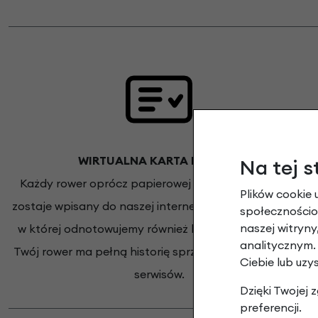
WIRTUALNA KARTA ROWERU
Na tej s
Każdy rower oprócz papierowej karty gwarancyjnej
Plików cookie 
zostaje wpisany do naszej internetowej bazy rowerów,
społecznościow
naszej witryn
w której odnotowujemy również każdy serwis roweru.
analitycznym.
Twój rower ma pełną historię sprzedaży i wykonanych
Ciebie lub uzy
serwisów.
Dzięki Twojej
preferencji.