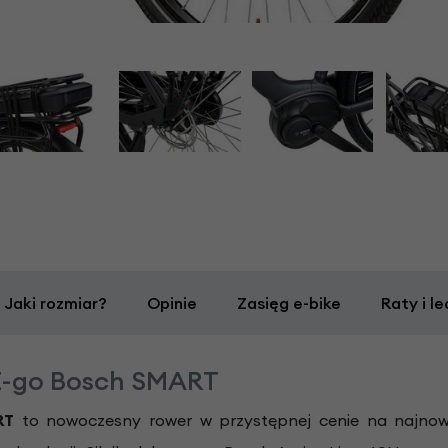
Jaki rozmiar?
Opinie
Zasięg e-bike
Raty i le
 E-go Bosch SMART
RT
to nowoczesny rower w przystępnej cenie na najnow