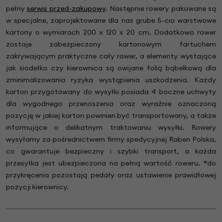
pełny
serwis przed-zakupowy
. Następnie rowery pakowane są
w specjalne, zaprojektowane dla nas grube 5-cio warstwowe
kartony o wymiarach 200 x 120 x 20 cm. Dodatkowo rower
zostaje zabezpieczony kartonowym fartuchem
zakrywającym praktyczne cały rower, a elementy wystające
jak siodełko czy kierownica są owijane folią bąbelkową dla
zminimalizowania ryzyka wystąpienia uszkodzenia. Każdy
karton przygotowany do wysyłki posiada 4 boczne uchwyty
dla wygodnego przenoszenia oraz wyraźnie oznaczoną
pozycję w jakiej karton powinien być transportowany, a także
informujące o delikatnym traktowaniu wysyłki. Rowery
wysyłamy za pośrednictwem firmy spedycyjnej Raben Polska,
co gwarantuje bezpieczny i szybki transport, a każda
przesyłka jest ubezpieczona na pełną wartość roweru.
*
do
przykręcenia pozostają pedały oraz ustawienie prawidłowej
pozycji kierownicy.