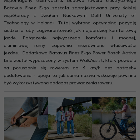
wspomagany elektrycznie. Budowa roweru elektrycznego
Batavus Finez E-go została zaprojektowana przy ścisłej
współpracy z Działem Naukowym Delft University of
Technology w Holandii. Tutaj wybrano optymalną pozycję
siedzenia aby zagwarantować jak najbardziej komfortową
jazdę. Połączenie najwyższego komfortu i mocnej,
aluminiowej ramy zapewnia niezrównane właściwości
jezdne. Dodatkowo Batavus Finez E-go Power Bosch Active
Line został wyposażony w system WalkAssist, który pozwala
na poruszanie się rowerem do 6 km/h bez potrzeby
pedałowania - opcja ta jak sama nazwa wskazuje powinna
być wykorzystywana podczas prowadzenia roweru.