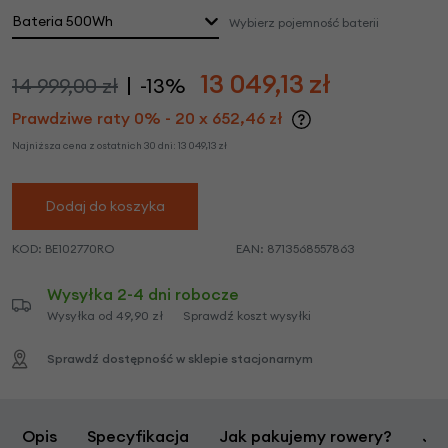
Bateria 500Wh
Wybierz pojemność baterii
13 049,13
zł
14 999,00 zł
-13%
Prawdziwe raty 0% - 20 x 652,46 zł
Najniższa cena z ostatnich 30 dni:
13 049,13
zł
Dodaj do koszyka
KOD:
BE102770RO
EAN:
8713568557863
Wysyłka 2-4 dni robocze
Wysyłka od 49,90 zł
Sprawdź koszt wysyłki
Sprawdź dostępność w sklepie stacjonarnym
Opis
Specyfikacja
Jak pakujemy rowery?
Jak