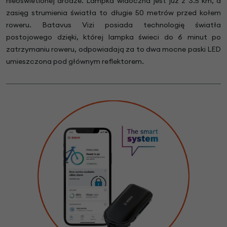
nieoświetlonej drodze. Lampka widoczna jest już z 3.5 km, a
zasięg strumienia światła to długie 50 metrów przed kołem
roweru. Batavus Vizi posiada technologię światła
postojowego dzięki, której lampka świeci do 6 minut po
zatrzymaniu roweru, odpowiadają za to dwa mocne paski LED
umieszczona pod głównym reflektorem.