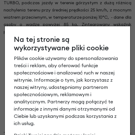
TURBO, podczas jazdy w terenie górzystym z dużą różnicą
nachylenia terenu przy średniej prędkości 25 km/h, z mocnym
wiatrem przeciwnym, w temperaturze poniżej 10°C, - dane dla
osoby o wadze powyżej 85 kg. Zintegrowany wskaźnik
poziomu naładowania baterii, czas pełnego ładowania 3,5 h.
Na tej stronie są
wykorzystywane pliki cookie
Plików cookie używamy do spersonalizowania
treści i reklam, aby oferować funkcje
społecznościowe i analizować ruch w naszej
witrynie. Informacje o tym, jak korzystasz z
naszej witryny, udostępniamy partnerom
społecznościowym, reklamowym i
analitycznym. Partnerzy mogą połączyć te
informacje z innymi danymi otrzymanymi od
Ciebie lub uzyskanymi podczas korzystania z
ich usług.
Tylna lampka Batavus Vizi V-Light LED.
Rowery elektryczne z