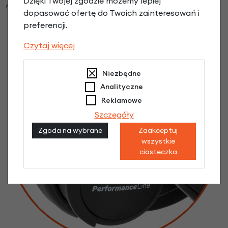
Dzięki Twojej zgodzie możemy lepiej
maksymalna dla opcji ECO).
dopasować ofertę do Twoich zainteresowań i
preferencji.
Czytaj więcej
Niezbędne
Analityczne
Reklamowe
Szczegóły
Zgoda na wybrane
Zaakceptuj
wszystkie
ciasteczka