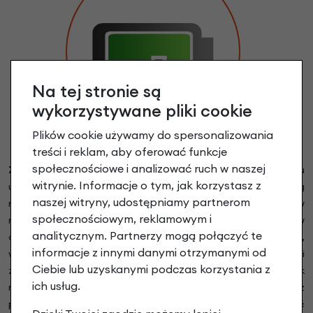
Na tej stronie są
wykorzystywane pliki cookie
Plików cookie używamy do spersonalizowania
treści i reklam, aby oferować funkcje
społecznościowe i analizować ruch w naszej
Zasięg roweru elektrycznego
na jednym ładowaniu
witrynie. Informacje o tym, jak korzystasz z
uzależniony jest od wybranej opcji pojemności baterii
.
Zasięg
naszej witryny, udostępniamy partnerom
roweru elektrycznego uzależniony jest od wielu czynników
społecznościowym, reklamowym i
m.in. wybranej opcji wspomagania, warunków
analitycznym. Partnerzy mogą połączyć te
atmosferycznych, nachylenia terenu, nierówności na drogach,
informacje z innymi danymi otrzymanymi od
wagi użytkownika roweru, zmiany przełożeń, a nawet pozycji
Ciebie lub uzyskanymi podczas korzystania z
za kierownicą. Poszczególne wartości mogą się różnić jednak
ich usług.
nie powinny przekraczać wartości skrajnych podanych przez
producenta (wartość minimalna dla opcji POWER, wartość