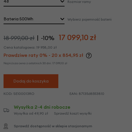
48
Rozmiar ramy
Bateria 500Wh
Wybierz pojemność baterii
17 099,10
zł
18 999,00 zł
-10%
Cena katalogowa:
19 958,00
zł
Prawdziwe raty 0% - 20 x 854,95 zł
Najniższa cena z ostatnich 30 dni:
17 099,10
zł
Dodaj do koszyka
KOD:
SE100013RO
EAN:
8713568553810
Wysyłka 2-4 dni robocze
Wysyłka od 49,90 zł
Sprawdź koszt wysyłki
Sprawdź dostępność w sklepie stacjonarnym