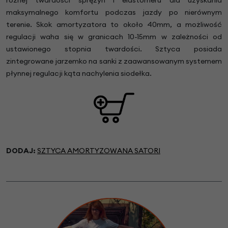
różnej twardości sprężyn i elastomeru dla uzyskania
maksymalnego komfortu podczas jazdy po nierównym
terenie. Skok amortyzatora to około 40mm, a możliwość
regulacji waha się w granicach 10-15mm w zależności od
ustawionego stopnia twardości. Sztyca posiada
zintegrowane jarzemko na sanki z zaawansowanym systemem
płynnej regulacji kąta nachylenia siodełka.
DODAJ:
SZTYCA AMORTYZOWANA SATORI