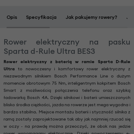
Opis
Specyfikacja
Jak pakujemy rowery?
Jak
Rower elektryczny na pasku
Sparta d-Rule Ultra BES3
Rower elektryczny z baterią w ramie
Sparta D-Rule
Ultra
to nowoczesny i komfortowy rower elektryczny z
niezawodnym silnikiem Bosch Performance Line o dużym
momencie obrotowym 75 Nm, inteligentnym kokpitem Bosch
Smart z możliwością połączenia telefonu oraz szybką
ładowarką Bosch 4A. Dzięki silnikowi i baterii umieszczonych
blisko środka ciężkości, jazda na rowerze jest mega wygodna i
bardzo stabilna. Miejsce montażu baterii i styczność silnika z
ramą zostały zaprojektowane tak aby jak najmniej rzucać się
w oczy - na prawdę można przeoczyć, że obok nas jedzie
rower wspomagany elektrycznie. Dzięki nowoczesnemu e-