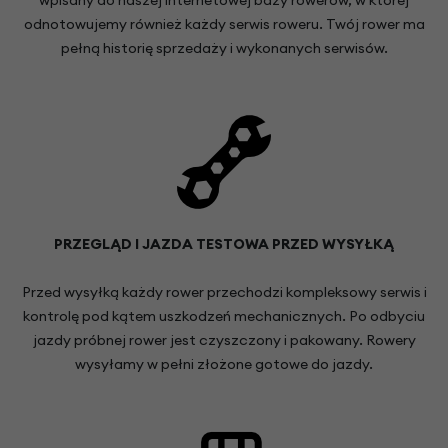
wpisany do naszej internetowej bazy rowerów, w której
odnotowujemy również każdy serwis roweru. Twój rower ma
pełną historię sprzedaży i wykonanych serwisów.
PRZEGLĄD I JAZDA TESTOWA PRZED WYSYŁKĄ
Przed wysyłką każdy rower przechodzi kompleksowy serwis i
kontrolę pod kątem uszkodzeń mechanicznych. Po odbyciu
jazdy próbnej rower jest czyszczony i pakowany. Rowery
wysyłamy w pełni złożone gotowe do jazdy.