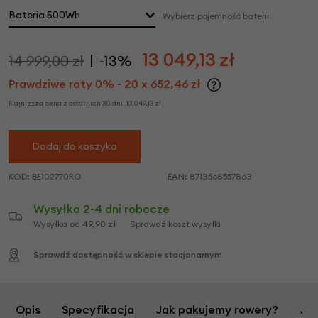
Bateria 500Wh
Wybierz pojemność baterii
13 049,13
zł
14 999,00 zł
-13%
Prawdziwe raty 0% - 20 x 652,46 zł
Najniższa cena z ostatnich 30 dni:
13 049,13
zł
Dodaj do koszyka
KOD:
BE102770RO
EAN:
8713568557863
Wysyłka 2-4 dni robocze
Wysyłka od 49,90 zł
Sprawdź koszt wysyłki
Sprawdź dostępność w sklepie stacjonarnym
Opis
Specyfikacja
Jak pakujemy rowery?
Jak