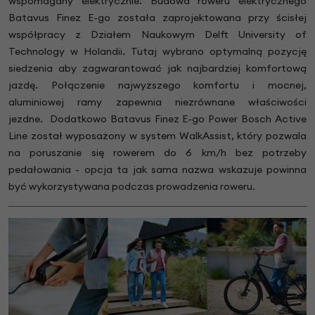
wspomagany elektrycznie. Budowa roweru elektrycznego
Batavus Finez E-go została zaprojektowana przy ścisłej
współpracy z Działem Naukowym Delft University of
Technology w Holandii. Tutaj wybrano optymalną pozycję
siedzenia aby zagwarantować jak najbardziej komfortową
jazdę. Połączenie najwyższego komfortu i mocnej,
aluminiowej ramy zapewnia niezrównane właściwości
jezdne. Dodatkowo Batavus Finez E-go Power Bosch Active
Line został wyposażony w system WalkAssist, który pozwala
na poruszanie się rowerem do 6 km/h bez potrzeby
pedałowania - opcja ta jak sama nazwa wskazuje powinna
być wykorzystywana podczas prowadzenia roweru.