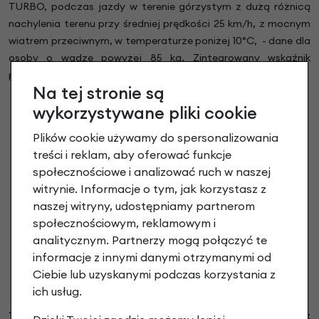
TURBO, podczas jazdy w terenie górzystym z dużą różnicą
nachylenia terenu przy średniej prędkości 25 km/h, z mocnym
wiatrem przeciwnym, w temperaturze poniżej 10°C, - dane dla
osoby o wadze powyżej 85 kg. Zintegrowany wskaźnik
poziomu naładowania baterii, czas pełnego ładowania 3,5 h.
Na tej stronie są
wykorzystywane pliki cookie
Plików cookie używamy do spersonalizowania
treści i reklam, aby oferować funkcje
społecznościowe i analizować ruch w naszej
witrynie. Informacje o tym, jak korzystasz z
naszej witryny, udostępniamy partnerom
społecznościowym, reklamowym i
analitycznym. Partnerzy mogą połączyć te
informacje z innymi danymi otrzymanymi od
Ciebie lub uzyskanymi podczas korzystania z
ich usług.
Tylna lampka Batavus Vizi V-Light LED.
Rowery elektryczne z