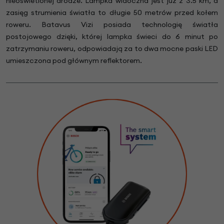
nieoświetlonej drodze. Lampka widoczna jest już z 3.5 km, a
zasięg strumienia światła to długie 50 metrów przed kołem
roweru. Batavus Vizi posiada technologię światła
postojowego dzięki, której lampka świeci do 6 minut po
zatrzymaniu roweru, odpowiadają za to dwa mocne paski LED
umieszczona pod głównym reflektorem.