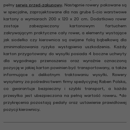
pełny
serwis przed-zakupowy
. Następnie rowery pakowane są
w specjalne, zaprojektowane dla nas grube 5-cio warstwowe
kartony o wymiarach 200 x 120 x 20 cm. Dodatkowo rower
zostaje zabezpieczony kartonowym fartuchem
zakrywającym praktyczne cały rower, a elementy wystające
jak siodełko czy kierownica są owijane folią bąbelkową dla
zminimalizowania ryzyka wystąpienia uszkodzenia. Każdy
karton przygotowany do wysyłki posiada 4 boczne uchwyty
dla wygodnego przenoszenia oraz wyraźnie oznaczoną
pozycję w jakiej karton powinien być transportowany, a także
informujące o delikatnym traktowaniu wysyłki. Rowery
wysyłamy za pośrednictwem firmy spedycyjnej Raben Polska,
co gwarantuje bezpieczny i szybki transport, a każda
przesyłka jest ubezpieczona na pełną wartość roweru.
*
do
przykręcenia pozostają pedały oraz ustawienie prawidłowej
pozycji kierownicy.