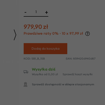
we
y
-
+
979,90
zł
Prawdziwe raty 0% - 10 x 97,99 zł
Dodaj do koszyka
KOD:
SB1_B_1SB
EAN:
8594206940687
Wysyłka dziś
Wysyłka od 0,00 zł
Sprawdź koszt wysyłki
Sprawdź dostępność w sklepie stacjonarnym