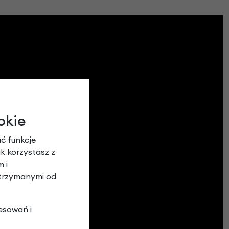
okie
ć funkcje
ak korzystasz z
 i
otrzymanymi od
esowań i