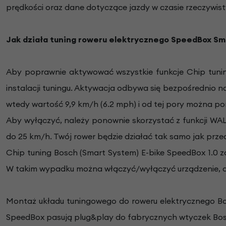
prędkości oraz dane dotyczące jazdy w czasie rzeczywi
Jak działa tuning roweru elektrycznego SpeedBox S
Aby poprawnie aktywować wszystkie funkcje Chip tuning
instalacji tuningu. Aktywacja odbywa się bezpośrednio n
wtedy wartość 9,9 km/h (6.2 mph) i od tej pory można por
Aby wyłączyć, należy ponownie skorzystać z funkcji WALK
do 25 km/h. Twój rower będzie działać tak samo jak przed
Chip tuning Bosch (Smart System) E-bike SpeedBox 1.0 z
W takim wypadku można włączyć/wyłączyć urządzenie, dw
Montaż układu tuningowego do roweru elektrycznego Bosch
SpeedBox pasują plug&play do fabrycznych wtyczek Bosc