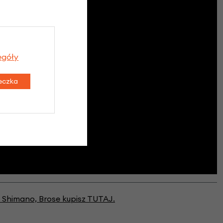
egóły
teczka
Shimano, Brose kupisz TUTAJ.