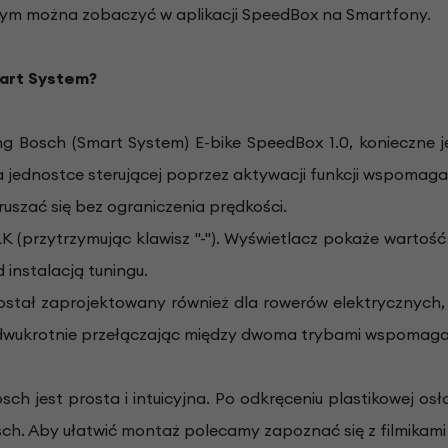
stym można zobaczyć w aplikacji SpeedBox na Smartfony.
mart System?
 Bosch (Smart System) E-bike SpeedBox 1.0, konieczne j
a jednostce sterującej poprzez aktywacji funkcji wspomaga
uszać się bez ograniczenia prędkości.
 (przytrzymując klawisz "-"). Wyświetlacz pokaże wartość
 instalacją tuningu.
ostał zaprojektowany również dla rowerów elektrycznych,
ukrotnie przełączając między dwoma trybami wspomagania, 
 jest prosta i intuicyjna. Po odkręceniu plastikowej osło
h. Aby ułatwić montaż polecamy zapoznać się z filmikami