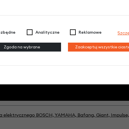
ezbędne
Analityczne
Reklamowe
Szcz
Zgoda na wybrane
Zaakceptuj wszystkie cias
elektrycznego BOSCH, YAMAHA, Bafang, Giant, Impulse, 