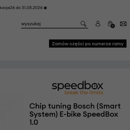
cje26 do 31.08.2026 ◉
0
Zamów części po numerze ramy
e
we
owe
acji i konserwacji roweru
Chip tuning Bosch (Smart
fon
System) E-bike SpeedBox
1.0
e