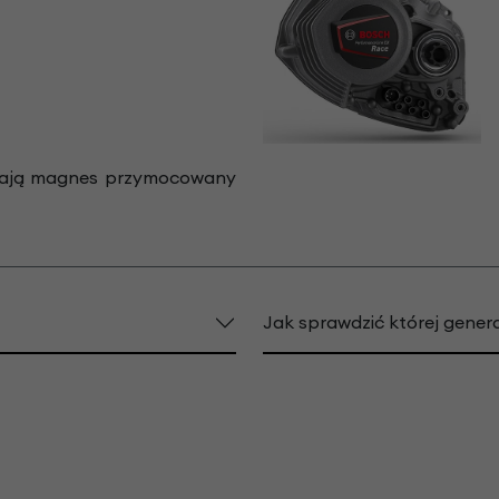
 mają magnes przymocowany
Jak sprawdzić której generac