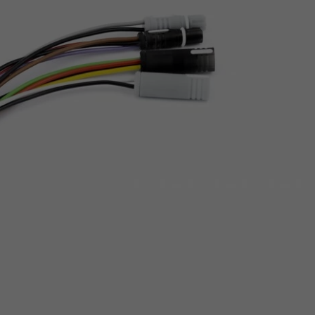
Z
apięcia rowero
Pompki rowerowe
werowe
er Pig
Peruzzo
Gazelle
Pozostałe
N
akrętki i obejm
i:SY
Przerzutki rowerowe
es
Inny
R
owery transportowe - akcesoria
S
akwy i torby rowerowe
Siodełka rowerowe
rowe
Strida - części