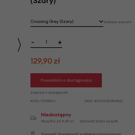
(Szary)
we
y
Crossing Grey (Szary)
Wybierz wariant
Sparkling Orange (Pomarańczowy)
-
+
129,90
zł
Powiadom o dostępności
Zapytaj o dostępność
KOD:
729380J
EAN:
4003318684562
Niedostępny
Wysyłka od 9,90 zł
Sprawdź koszt wysyłki
Sprawdź dostępność w sklepie stacjonarnym