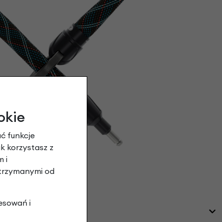
okie
ć funkcje
ak korzystasz z
 i
otrzymanymi od
esowań i