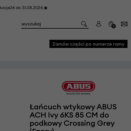
cje26 do 31.08.2026 ◉
0
Zamów części po numerze ramy
e
we
owe
acji i konserwacji roweru
Łańcuch wtykowy ABUS
fon
ACH Ivy 6KS 85 CM do
podkowy Crossing Grey
e