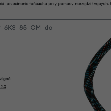
lnić przecinanie łańcucha przy pomocy narzędzi tnących.
y 6KS 85 CM do
wilgoć
2.0