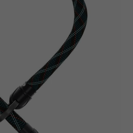
Z
apięcia rowero
Pompki rowerowe
werowe
er Pig
Peruzzo
Gazelle
Pozostałe
N
akrętki i obejm
i:SY
Przerzutki rowerowe
es
Inny
R
owery transportowe - akcesoria
S
akwy i torby rowerowe
Siodełka rowerowe
rowe
Strida - części