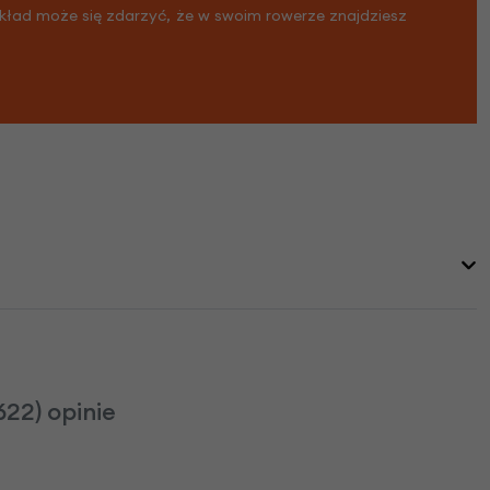
ykład może się zdarzyć, że w swoim rowerze znajdziesz
22) opinie