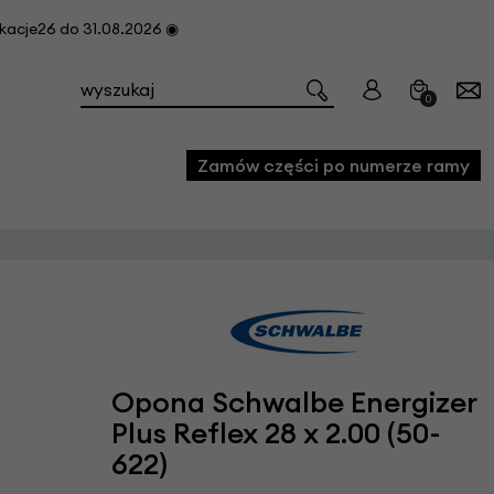
cje26 do 31.08.2026 ◉
0
Zamów części po numerze ramy
e
we
owe
acji i konserwacji roweru
Opona Schwalbe Energizer
fon
Plus Reflex 28 x 2.00 (50-
622)
e