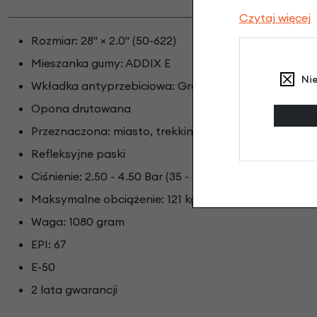
Czytaj więcej
Rozmiar: 28" × 2.0" (50-622)
Mieszanka gumy: ADDIX E
Ni
Wkładka antyprzebiciowa: GreenGuard
Opona drutowana
Przeznaczona: miasto, trekking
Refleksyjne paski
Ciśnienie: 2.50 - 4.50 Bar (35 - 65 psi)
Maksymalne obciążenie: 121 kg
Waga: 1080 gram
EPI: 67
E-50
2 lata gwarancji