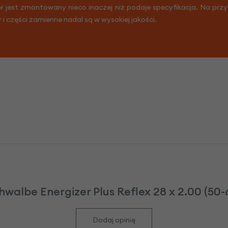
er jest zmontowany nieco inaczej niż podaje specyfikacja. Na prz
r i części zamienne nadal są w wysokiej jakości.
walbe Energizer Plus Reflex 28 x 2.00 (50-6
Dodaj opinię