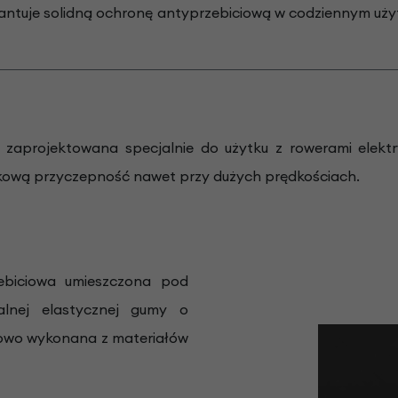
uje solidną ochronę antyprzebiciową w codziennym użytk
zaprojektowana specjalnie do użytku z rowerami elekt
tkową przyczepność nawet przy dużych prędkościach.
biciowa umieszczona pod
alnej elastycznej gumy o
iowo wykonana z materiałów