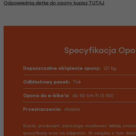
Odpowiednią dętkę do opony kupisz TUTAJ
Specyfikacja Opon
Dopuszczalne obiążenie opony:
121 kg
Odblaskowy pasek:
Tak
Opona do e-bike'a:
do 50 km/h (E-50)
Przeznaczenie:
miasto
Każdy producent zastrzega możliwość lekkiej zmian
specyfikacji oraz na zdjęciach. W związku z tym dost