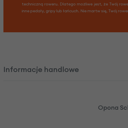
techniczną roweru. Dlatego możliwe jest, że Twój row
inne pedały, gripy lub łańcuch. Nie martw się, Twój rowe
Informacje handlowe
Opona Sch