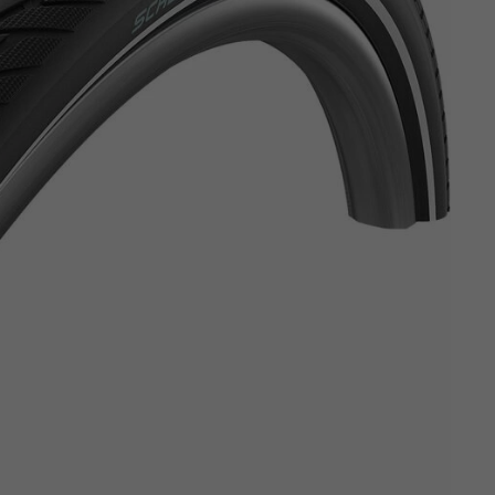
Z
apięcia rowero
Pompki rowerowe
werowe
er Pig
Peruzzo
Gazelle
Pozostałe
N
akrętki i obejm
i:SY
Przerzutki rowerowe
es
Inny
R
owery transportowe - akcesoria
S
akwy i torby rowerowe
Siodełka rowerowe
rowe
Strida - części