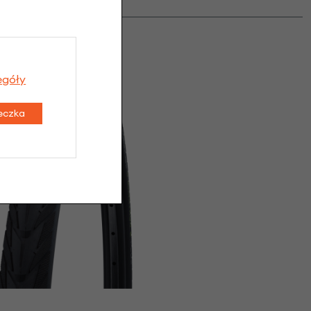
egóły
teczka