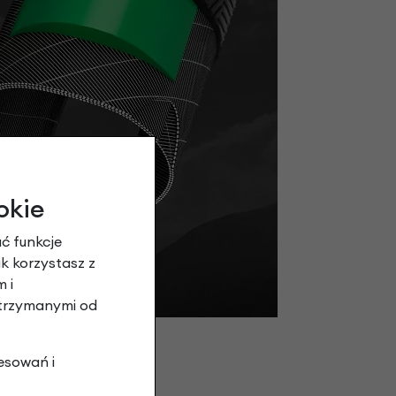
okie
ć funkcje
ak korzystasz z
 i
otrzymanymi od
esowań i