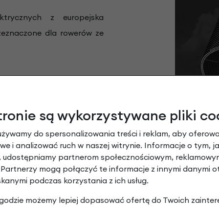
rycznych z europejska
eznaczone dla rowerów ze
yklingu
Stare produkty
są rozdrabniane i po kilku
tronie są wykorzystywane pliki co
 bazowy w systemie ochrony
używamy do spersonalizowania treści i reklam, aby oferowa
e i analizować ruch w naszej witrynie. Informacje o tym, j
y, udostępniamy partnerom społecznościowym, reklamowym
 Partnerzy mogą połączyć te informacje z innymi danymi 
kość produktów Schwalbe,
skanymi podczas korzystania z ich usług.
ytkowania.
 zgodzie możemy lepiej dopasować ofertę do Twoich zainter