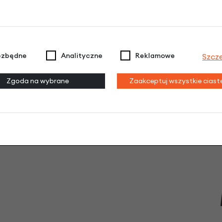
ezbędne
Analityczne
Reklamowe
Szcz
Zgoda na wybrane
Zaakceptuj wszystkie cias