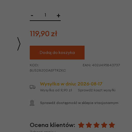
we
y
-
+
119,90
zł
Dodaj do koszyka
KOD:
EAN:
4026495843737
BUS28200AEPTRZKC
Wysyłka w dniu: 2026-08-17
Wysyłka od 9,90 zł
Sprawdź koszt wysyłki
Sprawdź dostępność w sklepie stacjonarnym
Ocena klientów:
Zobacz opinie >