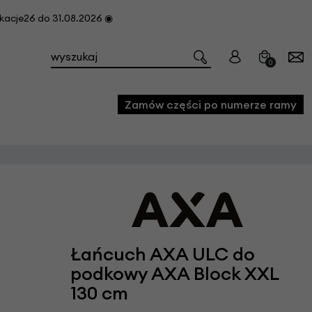
cje26 do 31.08.2026 ◉
0
Zamów części po numerze ramy
e
we
owe
acji i konserwacji roweru
Łańcuch AXA ULC do
fon
podkowy AXA Block XXL
130 cm
e