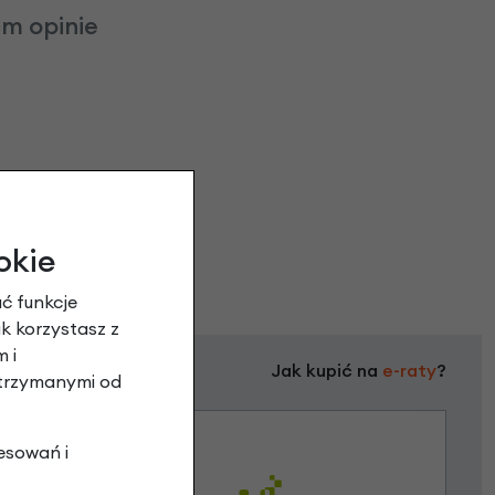
m opinie
okie
ć funkcje
ak korzystasz z
 i
Jak kupić na
e-raty
?
otrzymanymi od
esowań i