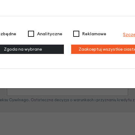
Raty 0%
ezbędne
Analityczne
Reklamowe
Szcz
3 miesiące nie płacisz
Zgoda na wybrane
Zaakceptuj wszystkie cias
Raty do 60 miesięcy
Poznaj szczegóły
odeksu Cywilnego. Ostateczna decyzja o warunkach i przyznaniu kredytu 