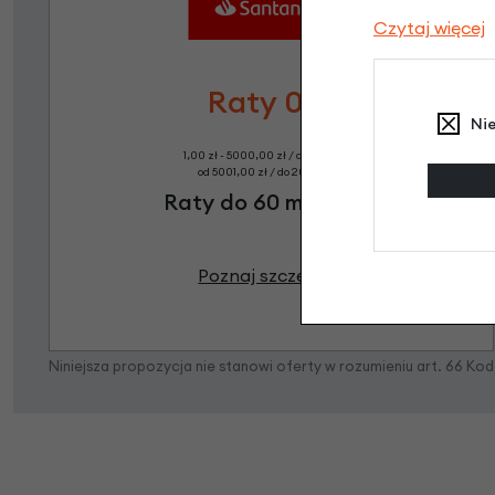
Czytaj więcej
Raty 0%
Ni
1,00 zł - 5000,00 zł / do 10 rat 0%
od 5001,00 zł / do 20 rat 0%
Raty do 60 miesięcy
Poznaj szczegóły
Niniejsza propozycja nie stanowi oferty w rozumieniu art. 66 K