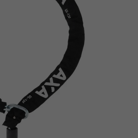
Z
apięcia rowero
Pompki rowerowe
werowe
er Pig
Peruzzo
Gazelle
Pozostałe
N
akrętki i obejm
i:SY
Przerzutki rowerowe
es
Inny
R
owery transportowe - akcesoria
S
akwy i torby rowerowe
Siodełka rowerowe
rowe
Strida - części