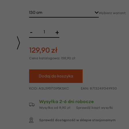
we
y
130 cm
Wybierz wariant
-
+
129,90
zł
Cena katalogowa:
159,90
zł
Dodaj do koszyka
KOD:
ASL59571395KSKC
EAN:
8713249349930
Wysyłka 2-6 dni robocze
Wysyłka od 9,90 zł
Sprawdź koszt wysyłki
Sprawdź dostępność w sklepie stacjonarnym