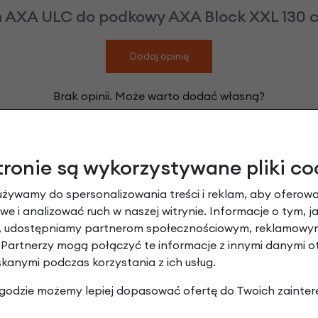
 AXA ULC do podkowy AXA Block XXL 130 c
Dodaj opinię
Brak opinii. Może warto dodać własną?
tronie są wykorzystywane pliki co
Leasing
używamy do spersonalizowania treści i reklam, aby oferowa
e i analizować ruch w naszej witrynie. Informacje o tym, j
y, udostępniamy partnerom społecznościowym, reklamowym
 Partnerzy mogą połączyć te informacje z innymi danymi 
skanymi podczas korzystania z ich usług.
 zgodzie możemy lepiej dopasować ofertę do Twoich zainter