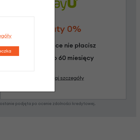
Raty 0%
egóły
3 miesiące nie płacisz
teczka
Raty do 60 miesięcy
Poznaj szczegóły
zostanie podjęta po ocenie zdolności kredytowej.