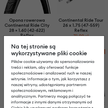
Opona rowerowa
Continental Ride Tour
Continental Ride City
26 x 1.75 (47-559)
28 × 1.60 (42-622)
Reflex
Reflex
71,90 zł
84,90 zł
Na tej stronie są
wykorzystywane pliki cookie
-33%
Plików cookie używamy do spersonalizowania
treści i reklam, aby oferować funkcje
społecznościowe i analizować ruch w naszej
witrynie. Informacje o tym, jak korzystasz z
naszej witryny, udostępniamy partnerom
Szytka Continental
społecznościowym, reklamowym i
Giro Tube 700x22C
analitycznym. Partnerzy mogą połączyć te
139,90 zł
informacje z innymi danymi otrzymanymi od
Continental Grand Prix
700X28C (28-622)
Ciebie lub uzyskanymi podczas korzystania z