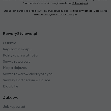
* Warunki świadczenia usługi Newsletter
Pokaż więcej
Strona jest chroniona przez reCAPTCHA i obowiązują ją
Polityka prywatności Google
oraz
Warunki korzystania z usługi Google
.
RoweryStylowe.pl
O firmie
Regulamin sklepu
Polityka prywatności
Serwis rowerowy
Mapa dojazdu
Serwis rowerów elektrycznych
Serwisy Partnerskie w Polsce
Blog bike
Zakupy:
Jak kupować