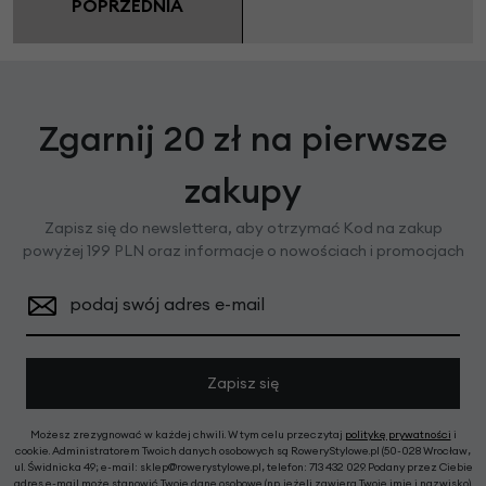
POPRZEDNIA
Zgarnij 20 zł na pierwsze
zakupy
Zapisz się do newslettera, aby otrzymać Kod na zakup
powyżej 199 PLN oraz informacje o nowościach i promocjach
podaj swój adres e-mail
Zapisz się
Możesz zrezygnować w każdej chwili. W tym celu przeczytaj
politykę prywatności
i
cookie. Administratorem Twoich danych osobowych są RoweryStylowe.pl (50-028 Wrocław,
ul. Świdnicka 49; e-mail: sklep@rowerystylowe.pl, telefon: 713 432 029. Podany przez Ciebie
adres e-mail może stanowić Twoje dane osobowe (np. jeżeli zawiera Twoje imię i nazwisko).