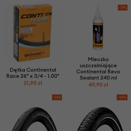
-17%
Mleczko
uszczelniające
Dętka Continental
Continental Revo
Race 26" x 3/4 - 1.00"
Sealant 240 ml
21,90 zł
49,90 zł
-21%
-30%