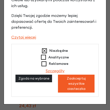
czarna zwijana
ich usług.
134,90 zł
Dzięki Twojej zgodzie możemy lepiej
dopasować ofertę do Twoich zainteresowań i
-30%
preferencji.
Czytaj więcej
Niezbędne
Analityczne
Reklamowe
Szczegóły
Dętka Continental
Compact 10/11/12
Zgoda na wybrane
Zaakceptuj
wszystkie
21,90 zł
ciasteczka
Dętka Continental 8,5"
34,90 zł
| -30%
24,43 zł