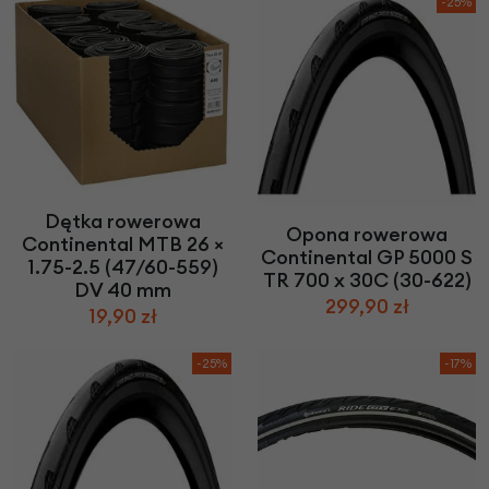
-25%
Dętka rowerowa
Opona rowerowa
Continental MTB 26 ×
Continental GP 5000 S
1.75-2.5 (47/60-559)
TR 700 x 30C (30-622)
DV 40 mm
299,90 zł
19,90 zł
-25%
-17%