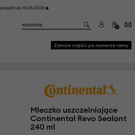
cje26 do 31.08.2026 ◉
0
Zamów części po numerze ramy
e
we
owe
acji i konserwacji roweru
Mleczko uszczelniające
fon
Continental Revo Sealant
240 ml
e