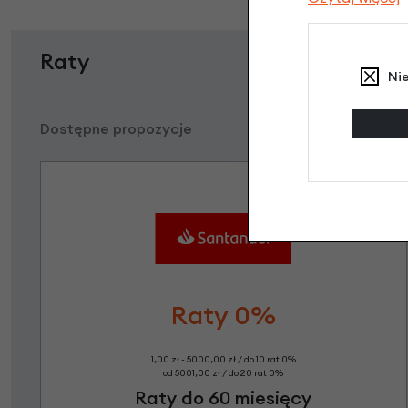
Raty
Ni
Dostępne propozycje
Raty 0%
1,00 zł - 5000,00 zł / do 10 rat 0%
od 5001,00 zł / do 20 rat 0%
Raty do 60 miesięcy