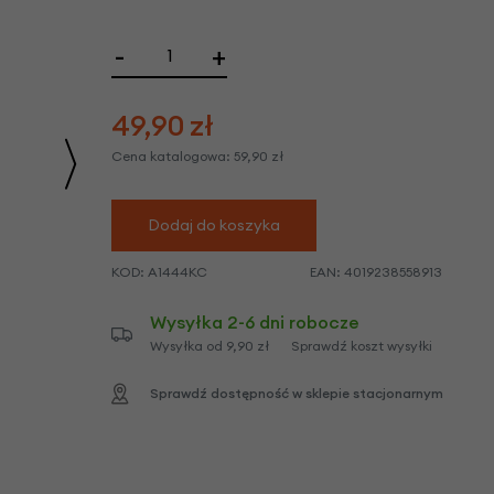
we
y
-
+
49,90
zł
Cena katalogowa:
59,90
zł
Dodaj do koszyka
KOD:
A1444KC
EAN:
4019238558913
Wysyłka 2-6 dni robocze
Wysyłka od 9,90 zł
Sprawdź koszt wysyłki
Sprawdź dostępność w sklepie stacjonarnym