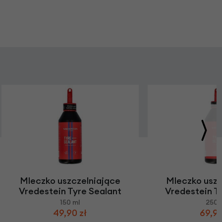
Mleczko uszczelniające
Mleczko uszc
Vredestein Tyre Sealant
Vredestein T
150 ml
250 
49,90 zł
69,90