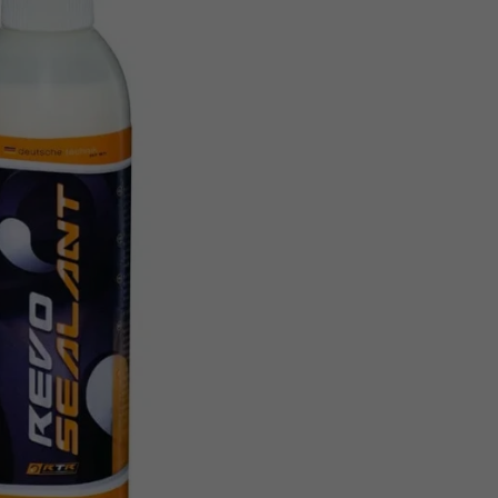
Z
apięcia rowero
Pompki rowerowe
werowe
er Pig
Peruzzo
Gazelle
Pozostałe
N
akrętki i obejm
i:SY
Przerzutki rowerowe
es
Inny
R
owery transportowe - akcesoria
S
akwy i torby rowerowe
Siodełka rowerowe
rowe
Strida - części