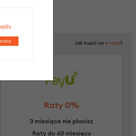
egóły
teczka
Jak kupić na
e-raty
?
Raty 0%
3 miesiące nie płacisz
Raty do 60 miesięcy