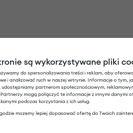
tronie są wykorzystywane pliki co
używamy do spersonalizowania treści i reklam, aby oferowa
e i analizować ruch w naszej witrynie. Informacje o tym, j
zczelniające Continental Revo Sealant 24
y, udostępniamy partnerom społecznościowym, reklamowym
 Partnerzy mogą połączyć te informacje z innymi danymi 
Dodaj opinię
skanymi podczas korzystania z ich usług.
 zgodzie możemy lepiej dopasować ofertę do Twoich zainter
Brak opinii. Może warto dodać własną?