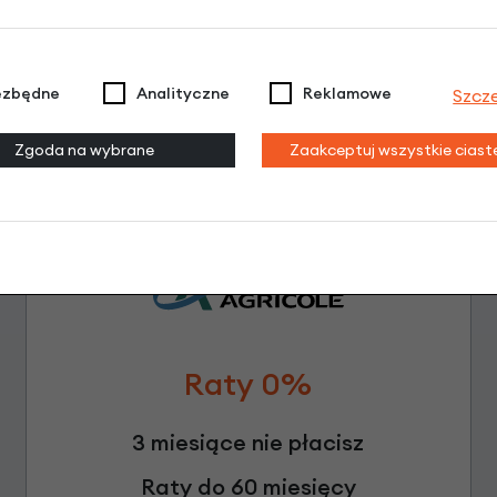
Leasing
ezbędne
Analityczne
Reklamowe
Szcz
Zgoda na wybrane
Zaakceptuj wszystkie cias
Raty 0%
3 miesiące nie płacisz
Raty do 60 miesięcy