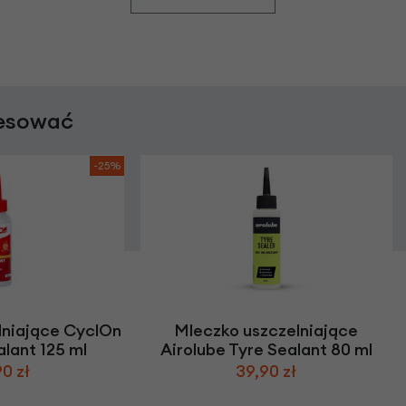
resować
-25%
lniające CyclOn
Mleczko uszczelniające
lant 125 ml
Airolube Tyre Sealant 80 ml
0 zł
39,90 zł