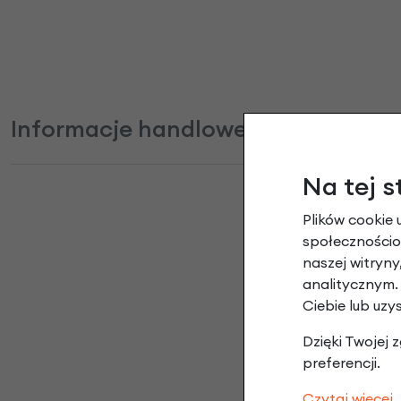
Informacje handlowe
Na tej s
Plików cookie 
społecznościow
Mleczko us
naszej witryn
analitycznym.
Ciebie lub uzy
Dzięki Twojej
preferencji.
Czytaj więcej