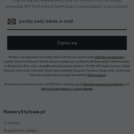
Zapisz się do newslettera, aby otrzymać Kod na zakup
powyżej 199 PLN oraz informacje o nowościach i promocjach
podaj swój adres e-mail
Zapisz się
Możesz zrezygnować w każdej chwili. W tym celu przeczytaj
politykę prywatności
i
cookie. Administratorem Twoich danych osobowych są RoweryStylowe.pl (50-028 Wrocław,
ul. Świdnicka 49; e-mail: sklep@rowerystylowe.pl, telefon: 713 432 029. Podany przez Ciebie
adres e-mail może stanowić Twoje dane osobowe (np. jeżeli zawiera Twoje imię i nazwisko).
* Warunki świadczenia usługi Newsletter
Pokaż więcej
Strona jest chroniona przez reCAPTCHA i obowiązują ją
Polityka prywatności Google
oraz
Warunki korzystania z usługi Google
.
RoweryStylowe.pl
O firmie
Regulamin sklepu