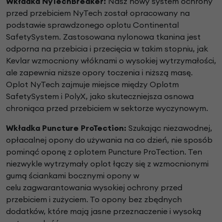
Wkładka NyTechBreaker:
Nasz nowy system ochrony
przed przebiciem NyTech
został opracowany na
podstawie sprawdzonego oplotu
Continental
SafetySystem. Zastosowana nylonowa
tkanina jest
odporna na przebicia i przecięcia w takim
stopniu, jak
Kevlar wzmocniony włóknami o wysokiej
wytrzymałości,
ale zapewnia niższe opory toczenia i
niższą masę.
Oplot NyTech zajmuje miejsce między
Oplotm
SafetySystem i PolyX, jako skuteczniejsza
osnowa
chroniąca przed przebiciem w sektorze
wyczynowym.
Wkładka Puncture ProTection:
Szukając niezawodnej,
opłacalnej opony do używania na
co dzień, nie sposób
pominąć oponę z oplotem Puncture
ProTection. Ten
niezwykle wytrzymały oplot łączy się z
wzmocnionymi
gumą ściankami bocznymi opony w
celu
zagwarantowania wysokiej ochrony przed
przebiciem i
zużyciem. To opony bez zbędnych
dodatków, które
mają jasne przeznaczenie i wysoką