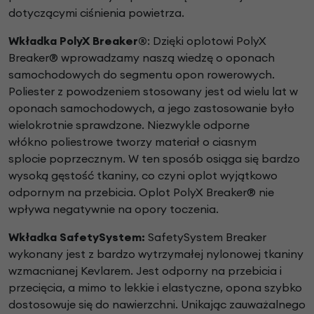
dotyczącymi ciśnienia powietrza.
Wkładka
PolyX Breaker®
:
Dzięki oplotowi PolyX
Breaker® wprowadzamy naszą
wiedzę o oponach
samochodowych do segmentu opon
rowerowych.
Poliester z powodzeniem stosowany jest od
wielu lat w
oponach samochodowych, a jego zastosowanie
było
wielokrotnie sprawdzone. Niezwykle odporne
włókno
poliestrowe tworzy materiał o ciasnym
splocie
poprzecznym. W ten sposób osiąga się bardzo
wysoką
gęstość tkaniny, co czyni oplot wyjątkowo
odpornym na
przebicia. Oplot PolyX Breaker® nie
wpływa negatywnie
na opory toczenia.
Wkładka SafetySystem:
SafetySystem Breaker
wykonany jest z bardzo
wytrzymałej nylonowej tkaniny
wzmacnianej Kevlarem.
Jest odporny na przebicia i
przecięcia, a mimo to
lekkie i elastyczne, opona szybko
dostosowuje się
do nawierzchni. Unikając zauważalnego