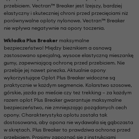
przebiciem. Vectran™ Breaker jest lżejszy,
bardziej
elastyczny i skuteczniej chroni przed przecięciami
niż
porównywalne oploty nylonowe. Vectran™ Breaker
nie
wpływa negatywnie na opory toczenia.
Wkładka Plus Breaker
maksymalne
bezpieczeństwo! Między bieżnikiem a osnową
zastosowano specjalną, wysoce elastyczną mieszankę
gumy, zapewniającą ochronę przed przebiciem. Nie
przebije jej nawet pinezka. Aktualnie opony
wykorzystujące Oplot Plus Breaker widoczne są
praktycznie w każdym segmencie. Kolarstwo szosowe,
górskie, jazda po mieście czy też trekking – za każdym
razem oplot Plus Breaker gwarantuje maksymalne
bezpieczeństwo, nie zmniejszając pożądanych cech
opony. Charakterystyka oplotu została tak
dostosowana, aby opona nie wydawała się gąbczasta
w skrętach. Plus Breaker to prawdziwa ochrona przed
przebiciem. Prosimy zapoznać się z instrukcjami