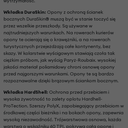
wytrzymałość.
Wkładka DuraSkin:
Opony z ochroną ścianek
bocznych
DuraSkin® muszą być w stanie toczyć się
przez
wszelkie przeszkody. Są używane w
najtrudniejszych
warunkach. Na rowerach kurierów
opony te ocierają
się o krawężniki, a na rowerach
turystycznych
przejeżdżają całe kontynenty, bez
skazy. W kolarstwie
wyścigowym stawiają czoła tak
ciężkim próbom,
jak wyścig Paryż-Roubaix. wysokiej
jakości materiał
poliamidowy chroni osnowę opony
przed najgorszymi
warunkami. Opony te są bardzo
rozpoznawalne dzięki
brązowym ściankom bocznym.
Wkładka HardShell:
Ochrona przed
przebiciem i
wysoka żywotność to zalety oplotu
Hardhell-
ProTection. Szerszy PolyX, zapobiegający
przebiciom w
środkowej części bieżnika i na
bokach opony, zapewnia
wysoką niezawodność.
Trójwarstwowa osnowa, każda
warstwa o wskaźniku
60 TPI, pokrywa całą oponę i