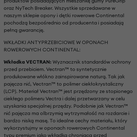
produktów posiadających mieszankę gumy PureGrip
oraz NyTech Breaker.
Wszystkie sprzedawane w
naszym sklepie opony i dętki rowerowe Continental
pochodzą bezpośrednio od producenta i posiadają
pełną gwarancję.
WKŁADKI ANTYPRZEBICIOWE W OPONACH
ROWEROWYCH CONTINENTAL:
Wkładka VECTRAN:
Wyznacznik standardów ochrony
przed przebiciem.
Vectran™ to syntetycznie
produkowane włókno
zainspirowane naturą. Tak jak
pajęcza nić, Vectran™ to
polimer ciekłokrystaliczny
(LCP). Materiał Vectran™ jest
przędzony ze stopionego
ciekłego polimeru Vectra i
dalej przetwarzany w celu
uzyskania specjalnej przędzy.
Podobnie jak Vectran™
nić pajęcza ma olbrzymią
wytrzymałość na rozdarcie i
bardzo niską masę. To
idealne cechy materiału, który
wykorzystujmy w oponach
rowerowych Continental
typu premium jako wkładka
chroniąca przed