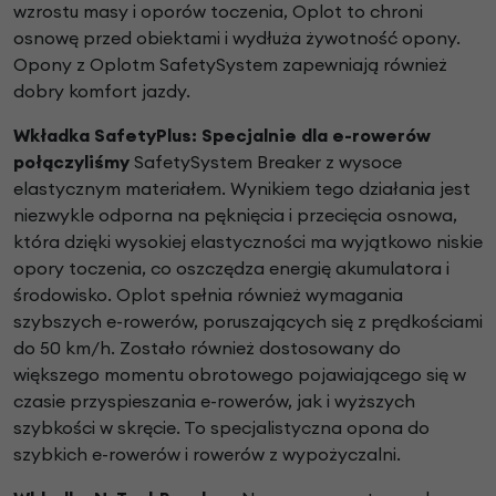
wzrostu
masy i oporów toczenia, Oplot to chroni
osnowę
przed obiektami i wydłuża żywotność opony.
Opony
z Oplotm SafetySystem zapewniają również
dobry
komfort jazdy.
Wkładka SafetyPlus:
Specjalnie dla e-rowerów
połączyliśmy
SafetySystem Breaker z wysoce
elastycznym materiałem.
Wynikiem tego działania jest
niezwykle odporna na
pęknięcia i przecięcia osnowa,
która dzięki wysokiej
elastyczności ma wyjątkowo niskie
opory toczenia, co
oszczędza energię akumulatora i
środowisko. Oplot spełnia
również wymagania
szybszych e-rowerów, poruszających
się z prędkościami
do 50 km/h. Zostało również
dostosowany do
większego momentu obrotowego
pojawiającego się w
czasie przyspieszania e-rowerów, jak
i wyższych
szybkości w skręcie. To specjalistyczna opona
do
szybkich e-rowerów i rowerów z wypożyczalni.