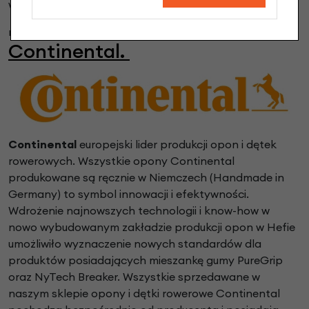
wybierających wielodniowe wyprawy trekkingowe.
rowerystylowe.pl/m-59/continental
Continental.
Continental
europejski lider produkcji opon i dętek
rowerowych. Wszystkie opony Continental
produkowane są ręcznie w Niemczech (Handmade in
Germany) to symbol innowacji i efektywności.
Wdrożenie najnowszych technologii i know-how w
nowo wybudowanym zakładzie produkcji opon w Hefie
umożliwiło wyznaczenie nowych standardów dla
produktów posiadających mieszankę gumy PureGrip
oraz NyTech Breaker.
Wszystkie sprzedawane w
naszym sklepie opony i dętki rowerowe Continental