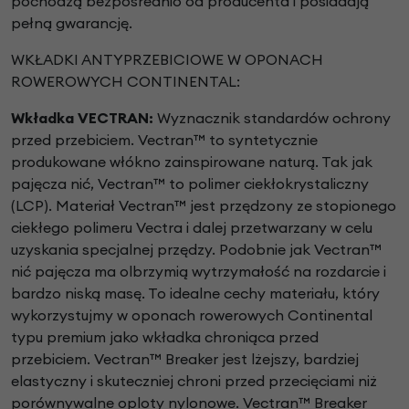
pochodzą bezpośrednio od producenta i posiadają
pełną gwarancję.
WKŁADKI ANTYPRZEBICIOWE W OPONACH
ROWEROWYCH CONTINENTAL:
Wkładka VECTRAN:
Wyznacznik standardów ochrony
przed przebiciem.
Vectran™ to syntetycznie
produkowane włókno
zainspirowane naturą. Tak jak
pajęcza nić, Vectran™ to
polimer ciekłokrystaliczny
(LCP). Materiał Vectran™ jest
przędzony ze stopionego
ciekłego polimeru Vectra i
dalej przetwarzany w celu
uzyskania specjalnej przędzy.
Podobnie jak Vectran™
nić pajęcza ma olbrzymią
wytrzymałość na rozdarcie i
bardzo niską masę. To
idealne cechy materiału, który
wykorzystujmy w oponach
rowerowych Continental
typu premium jako wkładka
chroniąca przed
przebiciem. Vectran™ Breaker jest lżejszy,
bardziej
elastyczny i skuteczniej chroni przed przecięciami
niż
porównywalne oploty nylonowe. Vectran™ Breaker