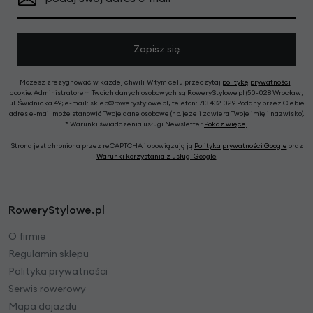
Zapisz się
Możesz zrezygnować w każdej chwili. W tym celu przeczytaj
politykę prywatności
i
cookie. Administratorem Twoich danych osobowych są RoweryStylowe.pl (50-028 Wrocław,
ul. Świdnicka 49; e-mail: sklep@rowerystylowe.pl, telefon: 713 432 029. Podany przez Ciebie
adres e-mail może stanowić Twoje dane osobowe (np. jeżeli zawiera Twoje imię i nazwisko).
* Warunki świadczenia usługi Newsletter
Pokaż więcej
Strona jest chroniona przez reCAPTCHA i obowiązują ją
Polityka prywatności Google
oraz
Warunki korzystania z usługi Google
.
RoweryStylowe.pl
O firmie
Regulamin sklepu
Polityka prywatności
Serwis rowerowy
Mapa dojazdu