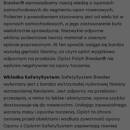
Breaker® wprowadzamy naszą
wiedzę o oponach
samochodowych do segmentu opon
rowerowych.
Poliester z powodzeniem stosowany jest od
wielu lat w
oponach samochodowych, a jego zastosowanie
było
wielokrotnie sprawdzone. Niezwykle odporne
włókno
poliestrowe tworzy materiał o ciasnym
splocie
poprzecznym. W ten sposób osiąga się bardzo
wysoką
gęstość tkaniny, co czyni oplot wyjątkowo
odpornym na
przebicia. Oplot PolyX Breaker® nie
wpływa negatywnie
na opory toczenia.
Wkładka SafetySystem:
SafetySystem Breaker
wykonany jest z bardzo
wytrzymałej nylonowej tkaniny
wzmacnianej Kevlarem.
Jest odporny na przebicia i
przecięcia, a mimo to
lekkie i elastyczne, opona szybko
dostosowuje się
do nawierzchni. Unikając zauważalnego
wzrostu
masy i oporów toczenia, Oplot to chroni
osnowę
przed obiektami i wydłuża żywotność opony.
Opony
z Oplotm SafetySystem zapewniają również