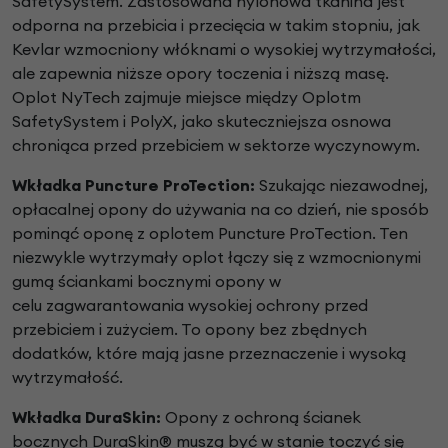
SafetySystem. Zastosowana nylonowa
tkanina jest
odporna na przebicia i przecięcia w takim
stopniu, jak
Kevlar wzmocniony włóknami o wysokiej
wytrzymałości,
ale zapewnia niższe opory toczenia i
niższą masę.
Oplot NyTech zajmuje miejsce między
Oplotm
SafetySystem i PolyX, jako skuteczniejsza
osnowa
chroniąca przed przebiciem w sektorze
wyczynowym.
Wkładka Puncture ProTection:
Szukając niezawodnej,
opłacalnej opony do używania na
co dzień, nie sposób
pominąć oponę z oplotem Puncture
ProTection. Ten
niezwykle wytrzymały oplot łączy się z
wzmocnionymi
gumą ściankami bocznymi opony w
celu
zagwarantowania wysokiej ochrony przed
przebiciem i
zużyciem. To opony bez zbędnych
dodatków, które
mają jasne przeznaczenie i wysoką
wytrzymałość.
Wkładka DuraSkin:
Opony z ochroną ścianek
bocznych
DuraSkin® muszą być w stanie toczyć się