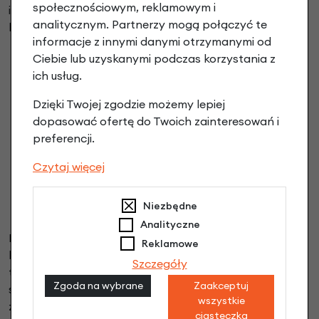
społecznościowym, reklamowym i
istotne znaczenie przy przewożeniu dodatkowego
analitycznym. Partnerzy mogą połączyć te
bagażu:
informacje z innymi danymi otrzymanymi od
MTB 26”, 27,5” i 29” – dostosowane do szerokich
Ciebie lub uzyskanymi podczas korzystania z
opon terenowych.
ich usług.
trekkingowe – wytrzymałe i szczelne na dłuższych
Dzięki Twojej zgodzie możemy lepiej
trasach.
dopasować ofertę do Twoich zainteresowań i
wzmocnione – o podwyższonej odporności na
preferencji.
przebicia.
Allround – uniwersalne, sprawdzające się w wielu
Czytaj więcej
warunkach.
Tour – stabilne, odpowiednie do jazdy z sakwami i
Niezbędne
obciążeniem.
Analityczne
Dzięki tym rozwiązaniom użytkownicy mogą liczyć na
Reklamowe
bezpieczeństwo i funkcjonalność w trakcie jazdy
Szczegóły
terenowej lub turystycznej. Co więcej, bogata oferta
Zgoda na wybrane
Zaakceptuj
sprawia, że dętki Continental cieszą się uznaniem
wszystkie
zarówno wśród pasjonatów MTB, jak i osób
ciasteczka