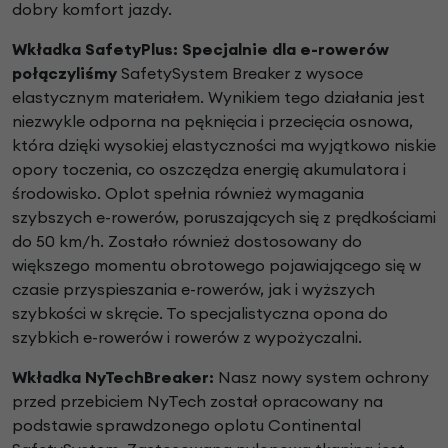
dobry
komfort jazdy.
Wkładka SafetyPlus:
Specjalnie dla e-rowerów
połączyliśmy
SafetySystem Breaker z wysoce
elastycznym materiałem.
Wynikiem tego działania jest
niezwykle odporna na
pęknięcia i przecięcia osnowa,
która dzięki wysokiej
elastyczności ma wyjątkowo niskie
opory toczenia, co
oszczędza energię akumulatora i
środowisko. Oplot spełnia
również wymagania
szybszych e-rowerów, poruszających
się z prędkościami
do 50 km/h. Zostało również
dostosowany do
większego momentu obrotowego
pojawiającego się w
czasie przyspieszania e-rowerów, jak
i wyższych
szybkości w skręcie. To specjalistyczna opona
do
szybkich e-rowerów i rowerów z wypożyczalni.
Wkładka NyTechBreaker:
Nasz nowy system ochrony
przed przebiciem NyTech
został opracowany na
podstawie sprawdzonego oplotu
Continental