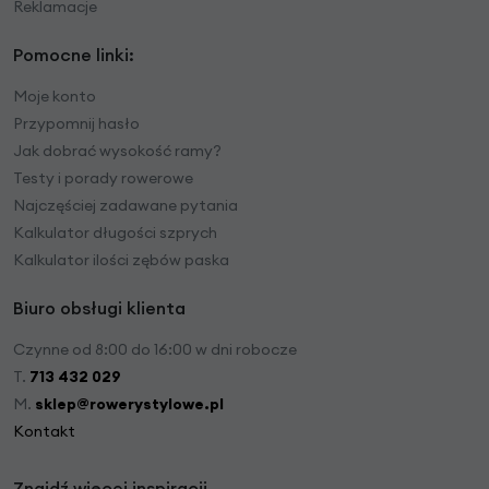
Reklamacje
Pomocne linki:
Moje konto
Przypomnij hasło
Jak dobrać wysokość ramy?
Testy i porady rowerowe
Najczęściej zadawane pytania
Kalkulator długości szprych
Kalkulator ilości zębów paska
Biuro obsługi klienta
Czynne od 8:00 do 16:00 w dni robocze
T.
713 432 029
M.
sklep@rowerystylowe.pl
Kontakt
Znajdź więcej inspiracji