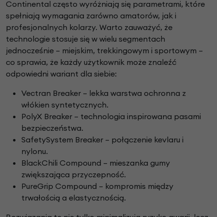
Continental często wyróżniają się parametrami, które
spełniają wymagania zarówno amatorów, jak i
profesjonalnych kolarzy. Warto zauważyć, że
technologie stosuje się w wielu segmentach
jednocześnie – miejskim, trekkingowym i sportowym –
co sprawia, że każdy użytkownik może znaleźć
odpowiedni wariant dla siebie:
Vectran Breaker – lekka warstwa ochronna z
włókien syntetycznych.
PolyX Breaker – technologia inspirowana pasami
bezpieczeństwa.
SafetySystem Breaker – połączenie kevlaru i
nylonu.
BlackChili Compound – mieszanka gumy
zwiększająca przyczepność.
PureGrip Compound – kompromis między
trwałością a elastycznością.
Rozwiązania te nie tylko minimalizują ryzyko awarii, lecz