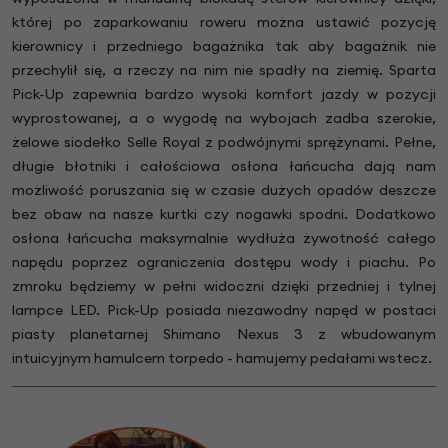
której po zaparkowaniu roweru można ustawić pozycję
kierownicy i przedniego bagażnika tak aby bagażnik nie
przechylił się, a rzeczy na nim nie spadły na ziemię.
Sparta
Pick-Up zapewnia bardzo wysoki komfort jazdy w pozycji
wyprostowanej, a o wygodę na wybojach zadba szerokie,
żelowe siodełko Selle Royal z podwójnymi sprężynami. Pełne,
długie błotniki i całościowa osłona łańcucha dają nam
możliwość poruszania się w czasie dużych opadów deszcze
bez obaw na nasze kurtki czy nogawki spodni. Dodatkowo
osłona łańcucha maksymalnie wydłuża żywotność całego
napędu poprzez ograniczenia dostępu wody i piachu. Po
zmroku będziemy w pełni widoczni dzięki przedniej i tylnej
lampce LED. Pick-Up posiada niezawodny napęd w postaci
piasty planetarnej Shimano Nexus 3 z wbudowanym
intuicyjnym hamulcem torpedo - hamujemy pedałami wstecz.