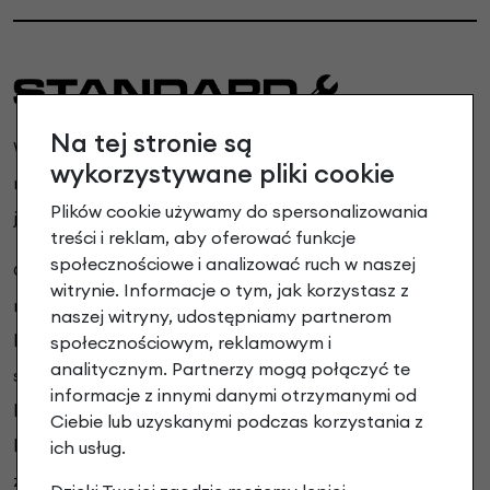
Na tej stronie są
Wysyłka
STANDARD 49.00 PLN
- Proponujemy
wykorzystywane pliki cookie
rowerzystom, którzy potrafią przygotować rower do
Plików cookie używamy do spersonalizowania
jazdy.
treści i reklam, aby oferować funkcje
społecznościowe i analizować ruch w naszej
Obejmuje jedynie złożenie i spakowanie roweru. Po
witrynie. Informacje o tym, jak korzystasz z
rozpakowaniu roweru wymagana jest pełna regulacja
naszej witryny, udostępniamy partnerom
hamulców, biegów/przerzutek, sprawdzenie dokręcenia
społecznościowym, reklamowym i
analitycznym. Partnerzy mogą połączyć te
śrub, przykręcenie pedałów oraz ustawienie położenia
informacje z innymi danymi otrzymanymi od
kierownicy (w zestawie znajdują się klucze do pedałów i
Ciebie lub uzyskanymi podczas korzystania z
kierownicy). Rower pakowany jest w specjalnie
ich usług.
zaprojektowany gruby 5-cio warstwowy karton o