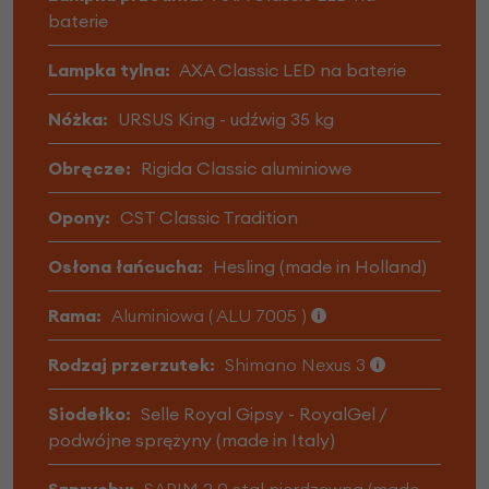
baterie
Lampka tylna:
AXA Classic LED na baterie
Nóżka:
URSUS King - udźwig 35 kg
Obręcze:
Rigida Classic aluminiowe
Opony:
CST Classic Tradition
Osłona łańcucha:
Hesling (made in Holland)
Rama:
Aluminiowa ( ALU 7005 )
Rodzaj przerzutek:
Shimano Nexus 3
Siodełko:
Selle Royal Gipsy - RoyalGel /
podwójne sprężyny (made in Italy)
Szprychy:
SAPIM 2.0 stal nierdzewna (made