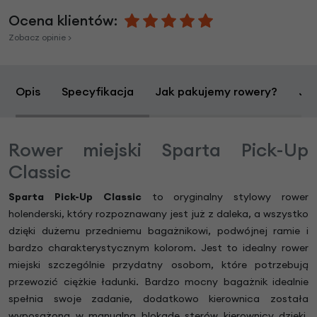
Ocena klientów:
Zobacz opinie >
Opis
Specyfikacja
Jak pakujemy rowery?
Jak
Rower miejski Sparta Pick-Up
Classic
Sparta Pick-Up
Classic
to oryginalny stylowy rower
holenderski, który rozpoznawany jest już z daleka, a wszystko
dzięki dużemu przedniemu bagażnikowi, podwójnej ramie i
bardzo charakterystycznym kolorom. Jest to idealny rower
miejski szczególnie przydatny osobom, które potrzebują
przewozić ciężkie ładunki. Bardzo mocny bagażnik idealnie
spełnia swoje zadanie, dodatkowo kierownica została
wyposażona w manualną blokadę sterów kierownicy dzięki,