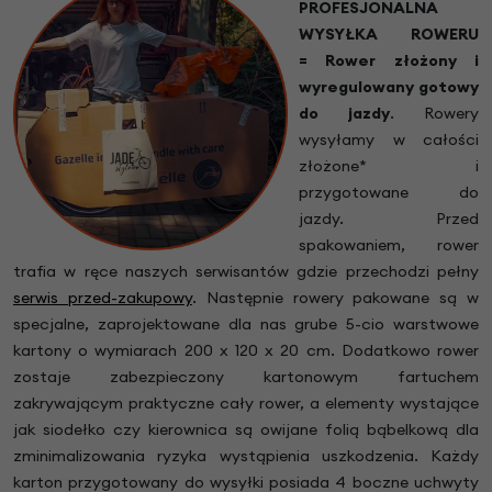
PROFESJONALNA
WYSYŁKA ROWERU
= Rower złożony i
wyregulowany gotowy
do jazdy
.
Rowery
wysyłamy w całości
złożone* i
przygotowane do
jazdy. Przed
spakowaniem, rower
trafia w ręce naszych serwisantów gdzie przechodzi pełny
serwis przed-zakupowy
. Następnie rowery pakowane są w
specjalne, zaprojektowane dla nas grube 5-cio warstwowe
kartony o wymiarach 200 x 120 x 20 cm. Dodatkowo rower
zostaje zabezpieczony kartonowym fartuchem
zakrywającym praktyczne cały rower, a elementy wystające
jak siodełko czy kierownica są owijane folią bąbelkową dla
zminimalizowania ryzyka wystąpienia uszkodzenia. Każdy
karton przygotowany do wysyłki posiada 4 boczne uchwyty