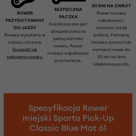
30 DNI NA ZWROT
BEZPIECZNA
ROWER
Rower możesz
PACZKA
PRZYGOTOWANY
odpakować i
Każda paczka jest
DO JAZDY
wykonać jazdę
ubezpieczona na
Rowery wysyłamy w
próbną. Pamiętaj
pełną wartość
całości złożone.
możesz zwrócić lub
roweru. Rower
Sprawdź jak
wymienić rower do
możesz odpakować
pakujemy rowery.
30 dni od dnia
przy kurierze.
odebrania paczki.
Specyfikacja Rower
miejski Sparta Pick-Up
Classic Blue Mat 61