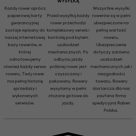
WYSYŁKĄ
Każdy rower oprócz
Wszystkie wysyłki
papierowej karty
Przed wysyłką każdy
rowerów są w pełni
gwarancyjnej
rower przechodzi
ubezpieczone na
zostaje wpisany do
kompleksowy serwis i
pełną wartość
naszej internetowej
kontrolę pod kątem
roweru.
bazy rowerów, w
uszkodzeń
Ubezpieczenie
której
mechanicznych. Po
dotyczy zarówno
odnotowujemy
odbyciu jazdy
uszkodzeń
również każdy serwis
próbnej rower jest
mechanicznych jak i
roweru. Twój rower
czyszczony i
niezgodności
ma pełną historię
pakowany. Rowery
towaru. Rowery
sprzedaży i
wysyłamy w pełni
dostarcza dla nas
wykonanych
złożone gotowe do
zaufana firma
serwisów.
jazdy.
spedycyjna Raben
Polska.