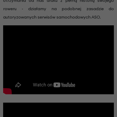
otrzymania od nas druku z pełną historią swojego
roweru - działamy na podobnej zasadzie do
autoryzowanych serwisów samochodowych ASO.