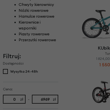
Chwyty kierownicy
Nóżki rowerowe
Hamulce rowerowe
Kierownice i
wsporniki
Piasty rowerowe
Przerzutki rowerowe
KUbik
Tu
Filtruj:
1 824,00
Dostępności
1 550
Wysyłka 24-48h
Cena:
zł
-
zł