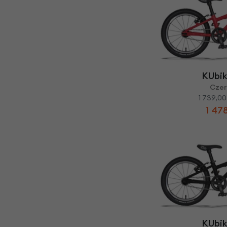
KUbik
Cze
1 739,00
1 478
KUbik