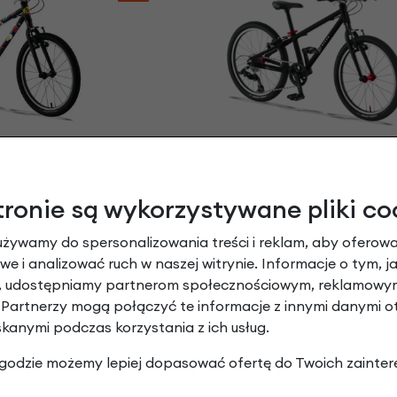
es 20 L
KUbikes 20 L
miks
Czarny + laser red
 zł
| -15%
2 469,00 zł
| -15%
tronie są wykorzystywane pliki co
,65 zł
2 098,65 zł
używamy do spersonalizowania treści i reklam, aby oferowa
-15%
e i analizować ruch w naszej witrynie. Informacje o tym, j
y, udostępniamy partnerom społecznościowym, reklamowym
 Partnerzy mogą połączyć te informacje z innymi danymi 
skanymi podczas korzystania z ich usług.
 zgodzie możemy lepiej dopasować ofertę do Twoich zainter