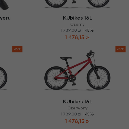
we
y
weru
KUbikes 16L
s
Czarny
1 739,00 zł
| -15%
1 478,15 zł
-15%
-15%
KUbikes 16L
Czerwony
1 739,00 zł
| -15%
1 478,15 zł