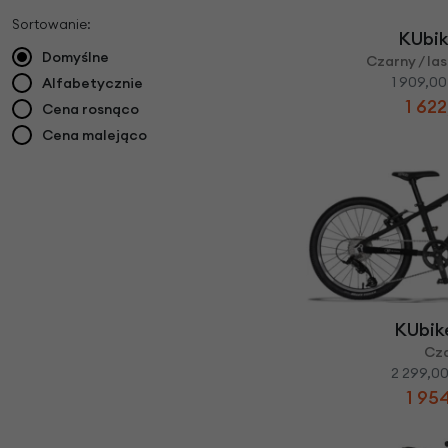
Sortowanie:
KUbik
Domyślne
Czarny / la
1 909,00
Alfabetycznie
1 622
Cena rosnąco
Cena malejąco
KUbik
Cz
2 299,00
1 954