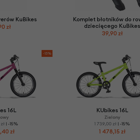
Z
apięcia rowero
Pompki rowerowe
werowe
er Pig
Peruzzo
Gazelle
Pozostałe
N
akrętki i obejm
i:SY
Przerzutki rowerowe
werów KuBikes
Komplet błotników do ro
es
Inny
dziecięcego KuBike
90 zł
R
owery transportowe - akcesoria
39,90 zł
S
akwy i torby rowerowe
Siodełka rowerowe
rowe
-15%
Strida - części
es 16L
KUbikes 16L
żowy
Zielony
 zł
| -15%
1 739,00 zł
| -15%
,40 zł
1 478,15 zł