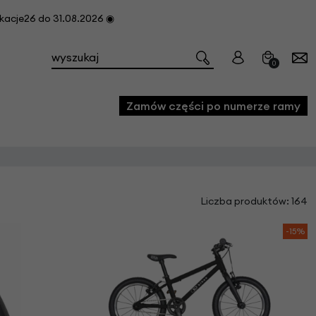
cje26 do 31.08.2026 ◉
0
Zamów części po numerze ramy
e
Liczba produktów: 164
we
owe
-15%
acji i konserwacji roweru
fon
e