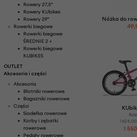
Części do rowerów elektrycznych
Ł
Rowery 27,5"
ańcuchy i paski ro
Rowery Składane
Check
Rowery KUbikes
D
zwonki rowerowe
N
aklejki rowerowe
Rowery Tandem
Nóżka do ro
Rowery 29"
F
oteliki rowerowe
Napęd paskowy Gat
Rowery Trójkołowe
49,
Rowerki biegowe
Narzędzia rowerowe
Rowerki biegowe
H
amulce rowerowe
Rowerki biegowe
Nóżki rowerowe
Rowery Cargo / transportowe
ŚREDNIE 2 +
K
asety i wolnobiegi
Rowerki biegowe
O
bręcze i koła rowe
Kaski rowerowe
KUBIKES
OUTLET
Akcesoria i części
Akcesoria
Błotniki rowerowe
Bagażniki rowerowe
Części
KUbik
Siodełka rowerowe
Ró
Korby i zębatki
1 824,00
rowerowe
1 550
Pedały rowerowe