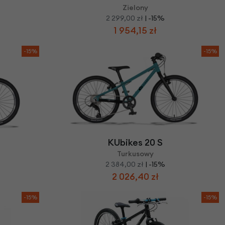
Zielony
2 299,00 zł
| -15%
1 954,15 zł
-15%
-15%
KUbikes 20 S
Turkusowy
2 384,00 zł
| -15%
2 026,40 zł
-15%
-15%