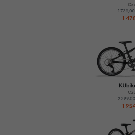
Cz
1 739,00
1 478
KUbik
Cz
2 299,00
1 954