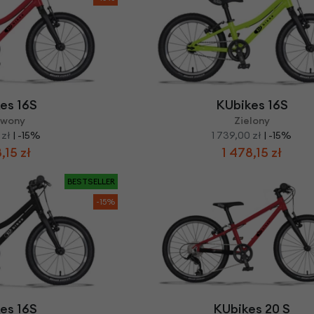
es 16S
KUbikes 16S
rwony
Zielony
 zł
| -15%
1 739,00 zł
| -15%
,15 zł
1 478,15 zł
BESTSELLER
-15%
es 16S
KUbikes 20 S