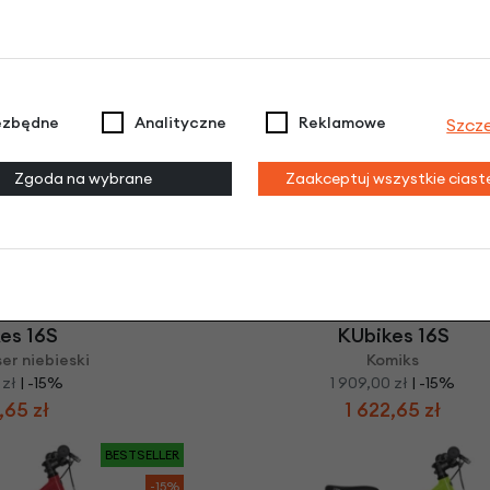
es 20 L
KUbikes 16S
+ laser red
Czarny + Laser Red
 zł
| -15%
1 699,00 zł
| -24%
,65 zł
1 444,15 zł
ezbędne
Analityczne
Reklamowe
Szcz
BESTSELLER
-15%
Zgoda na wybrane
Zaakceptuj wszystkie cias
es 16S
KUbikes 16S
ser niebieski
Komiks
 zł
| -15%
1 909,00 zł
| -15%
,65 zł
1 622,65 zł
BESTSELLER
-15%