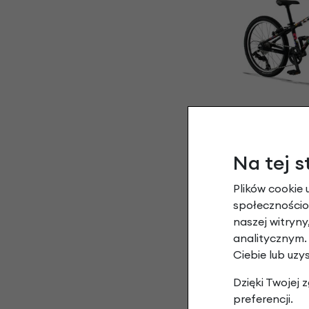
KUbik
Ko
2 469,00
Na tej s
2 098
Plików cookie 
społecznościow
naszej witryn
analitycznym.
Ciebie lub uzy
Dzięki Twojej
preferencji.