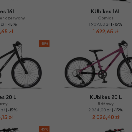
es 16L
KUbikes 16L
ser czerwony
Comics
 zł
| -15%
1 909,00 zł
| -15%
,65 zł
1 622,65 zł
-15%
es 20 L
KUbikes 20 L
arny
Różowy
 zł
| -15%
2 384,00 zł
| -15%
,15 zł
2 026,40 zł
-15%