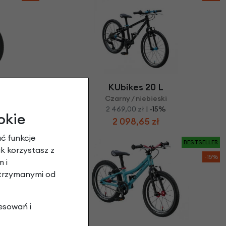
KUbikes 20 L
Czarny / niebieski
2 469,00 zł
| -15%
okie
2 098,65 zł
ć funkcje
BESTSELLER
BESTSELLER
ak korzystasz z
-24%
-15%
 i
otrzymanymi od
esowań i