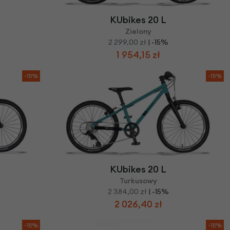
KUbikes 20 L
Zielony
2 299,00 zł
| -15%
1 954,15 zł
-15%
-15%
KUbikes 20 L
Turkusowy
2 384,00 zł
| -15%
2 026,40 zł
-15%
-15%