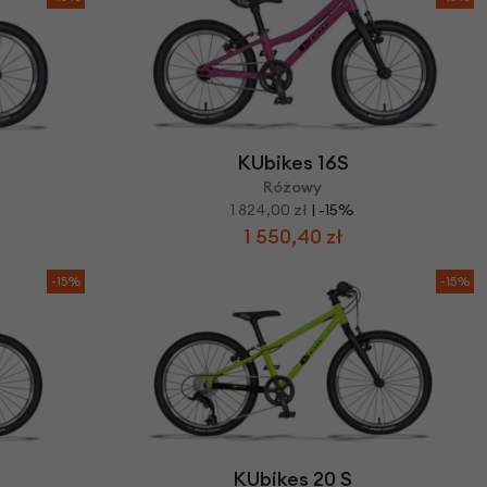
KUbikes 16S
Różowy
1 824,00 zł
| -15%
1 550,40 zł
-15%
-15%
KUbikes 20 S