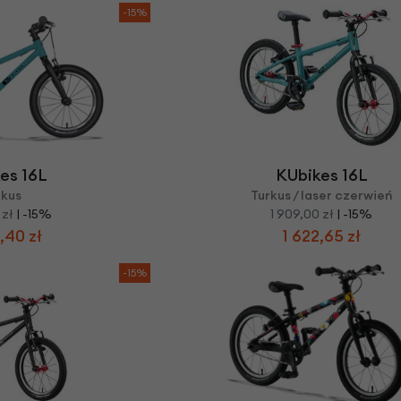
-15%
es 16L
KUbikes 16L
rkus
Turkus / laser czerwień
 zł
| -15%
1 909,00 zł
| -15%
,40 zł
1 622,65 zł
-15%