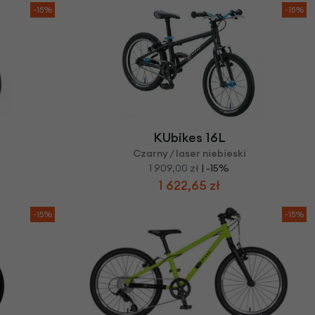
-15%
-15%
KUbikes 16L
Czarny / laser niebieski
1 909,00 zł
| -15%
1 622,65 zł
-15%
-15%