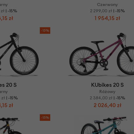
arny
Czerwony
 zł
| -15%
2 299,00 zł
| -15%
,15 zł
1 954,15 zł
-15%
es 20 S
KUbikes 20 S
arny
Różowy
 zł
| -15%
2 384,00 zł
| -15%
,15 zł
2 026,40 zł
-15%