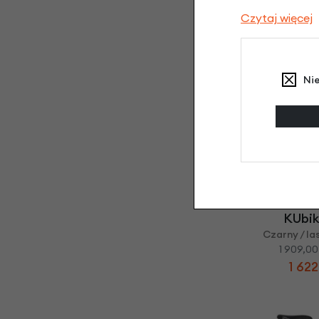
KUbik
Czytaj więcej
turkusowy 
2 469,00
2 098
Ni
KUbik
Czarny / la
1 909,00
1 622