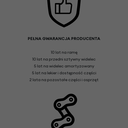
PEŁNA GWARANCJA PRODUCENTA
10 lat na ramę
10 lat na przedni sztywny widelec
5 lat na widelec amortyzowany
5 lat na lekier i dostępność części
2 lata na pozostałe części i osprzęt