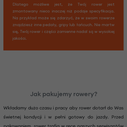
Dlatego możliwe jest, że Twój rower jest
zmontowany nieco inaczej niż podaje specyfikacja.
Na przykład może się zdarzyć, że w swoim rowerze
znajdziesz inne pedały, gripy lub łańcuch. Nie martw
się, Twój rower i części zamienne nadal są w wysokiej
jakości.
Jak pakujemy rowery?
Wkładamy dużo czasu i pracy aby rower dotarł do Was
świetnej kondycji i w pełni gotowy do jazdy. Przed
pakowaniem, rower trafia w ręce naszych serwisantów