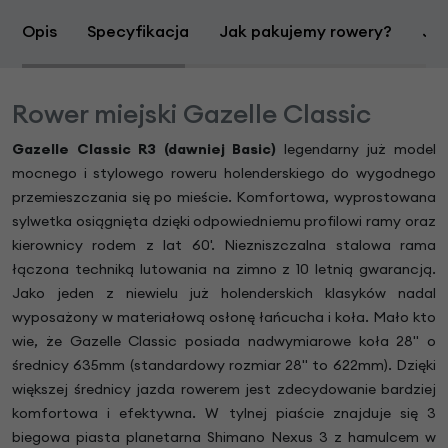
Opis
Specyfikacja
Jak pakujemy rowery?
Jak
Rower miejski Gazelle Classic
Gazelle Classic R3 (dawniej Basic)
legendarny już model
mocnego i stylowego roweru holenderskiego do wygodnego
przemieszczania się po mieście. Komfortowa, wyprostowana
sylwetka osiągnięta dzięki odpowiedniemu profilowi ramy oraz
kierownicy rodem z lat 60'. Niezniszczalna stalowa rama
łączona techniką lutowania na zimno z 10 letnią gwarancją.
Jako jeden z niewielu już holenderskich klasyków nadal
wyposażony w materiałową osłonę łańcucha i koła. Mało kto
wie, że Gazelle Classic posiada nadwymiarowe koła 28" o
średnicy 635mm (standardowy rozmiar 28" to 622mm). Dzięki
większej średnicy jazda rowerem jest zdecydowanie bardziej
komfortowa i efektywna. W tylnej piaście znajduje się 3
biegowa piasta planetarna Shimano Nexus 3 z hamulcem w