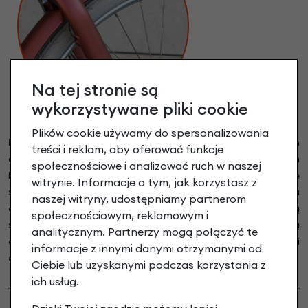
Na tej stronie są
wykorzystywane pliki cookie
Plików cookie używamy do spersonalizowania
Pięknie wyprofilowane błotniki
w kolorze ramy z eleganckim
treści i reklam, aby oferować funkcje
dodatkiem w postaci sygnowanego noska na przednim
społecznościowe i analizować ruch w naszej
błotniku. Długość i szerokość błotników sprawia, że idealnie
witrynie. Informacje o tym, jak korzystasz z
spełniają swoją rolę w trakcie mocnych opadów deszczu
naszej witryny, udostępniamy partnerom
chroniąc nasze obuwie. Błotniki lakierowane są dokładnie tą
społecznościowym, reklamowym i
samą techniką i lakierem co rama dzięki czemu lakier i kolor są
analitycznym. Partnerzy mogą połączyć te
ekstremalnie trwałe i odporne na wszystkie warunki
informacje z innymi danymi otrzymanymi od
atmosferyczne.
Ciebie lub uzyskanymi podczas korzystania z
ich usług.