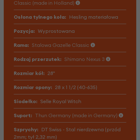
Classic (made in Holland)
Osłona tylnego koła:
Hesling materiałowa
Pozycja:
Wyprostowana
Rama:
Stalowa Gazelle Classic
Rodzaj przerzutek:
Shimano Nexus 3
Rozmiar kół:
28"
Rozmiar opony:
28 x 1 1/2 (40-635)
Siodełko:
Selle Royal Witch
Suport:
Thun Germany (made in Germany)
Szprychy:
DT Swiss - Stal nierdzewna (przód
2mm; tył 2,32 mm)