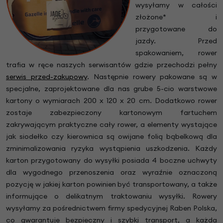
wysyłamy w całości
złożone* i
przygotowane do
jazdy. Przed
spakowaniem, rower
trafia w ręce naszych serwisantów gdzie przechodzi pełny
serwis przed-zakupowy
. Następnie rowery pakowane są w
specjalne, zaprojektowane dla nas grube 5-cio warstwowe
kartony o wymiarach 200 x 120 x 20 cm. Dodatkowo rower
zostaje zabezpieczony kartonowym fartuchem
zakrywającym praktyczne cały rower, a elementy wystające
jak siodełko czy kierownica są owijane folią bąbelkową dla
zminimalizowania ryzyka wystąpienia uszkodzenia. Każdy
karton przygotowany do wysyłki posiada 4 boczne uchwyty
dla wygodnego przenoszenia oraz wyraźnie oznaczoną
pozycję w jakiej karton powinien być transportowany, a także
informujące o delikatnym traktowaniu wysyłki. Rowery
wysyłamy za pośrednictwem firmy spedycyjnej Raben Polska,
co gwarantuje bezpieczny i szybki transport, a każda