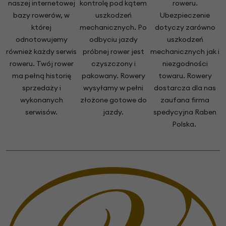
naszej internetowej
kontrolę pod kątem
roweru.
bazy rowerów, w
uszkodzeń
Ubezpieczenie
której
mechanicznych. Po
dotyczy zarówno
odnotowujemy
odbyciu jazdy
uszkodzeń
również każdy serwis
próbnej rower jest
mechanicznych jak i
roweru. Twój rower
czyszczony i
niezgodności
ma pełną historię
pakowany. Rowery
towaru. Rowery
sprzedaży i
wysyłamy w pełni
dostarcza dla nas
wykonanych
złożone gotowe do
zaufana firma
serwisów.
jazdy.
spedycyjna Raben
Polska.