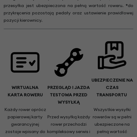
przesyłka jest ubezpieczona na pełną wartość roweru.
*
do
przykręcenia pozostają pedały oraz ustawienie prawidłowej
pozycji kierownicy.
UBEZPIECZENIE NA
WIRTUALNA
PRZEGLĄD I JAZDA
CZAS
KARTA ROWERU
TESTOWA PRZED
TRANSPORTU
WYSYŁKĄ
Każdy rower oprócz
Wszystkie wysyłki
papierowej karty
Przed wysyłką każdy
rowerów są w pełni
gwarancyjnej
rower przechodzi
ubezpieczone na
zostaje wpisany do
kompleksowy serwis i
pełną wartość