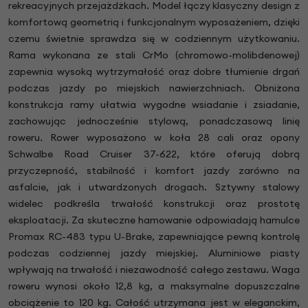
rekreacyjnych przejażdżkach. Model łączy klasyczny design z
komfortową geometrią i funkcjonalnym wyposażeniem, dzięki
czemu świetnie sprawdza się w codziennym użytkowaniu.
Rama wykonana ze stali CrMo (chromowo-molibdenowej)
zapewnia wysoką wytrzymałość oraz dobre tłumienie drgań
podczas jazdy po miejskich nawierzchniach. Obniżona
konstrukcja ramy ułatwia wygodne wsiadanie i zsiadanie,
zachowując jednocześnie stylową, ponadczasową linię
roweru. Rower wyposażono w koła 28 cali oraz opony
Schwalbe Road Cruiser 37-622, które oferują dobrą
przyczepność, stabilność i komfort jazdy zarówno na
asfalcie, jak i utwardzonych drogach. Sztywny stalowy
widelec podkreśla trwałość konstrukcji oraz prostotę
eksploatacji. Za skuteczne hamowanie odpowiadają hamulce
Promax RC-483 typu U-Brake, zapewniające pewną kontrolę
podczas codziennej jazdy miejskiej. Aluminiowe piasty
wpływają na trwałość i niezawodność całego zestawu. Waga
roweru wynosi około 12,8 kg, a maksymalne dopuszczalne
obciążenie to 120 kg. Całość utrzymana jest w eleganckim,