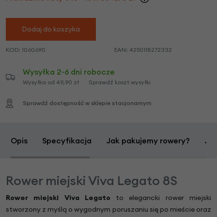
Dodaj do koszyka
KOD:
1060690
EAN:
4250118272332
Wysyłka 2-6 dni robocze
Wysyłka od 49,90 zł
Sprawdź koszt wysyłki
Sprawdź dostępność w sklepie stacjonarnym
Opis
Specyfikacja
Jak pakujemy rowery?
Jak
Rower miejski Viva Legato 8S
Rower miejski Viva Legato
to elegancki rower miejski
stworzony z myślą o wygodnym poruszaniu się po mieście oraz