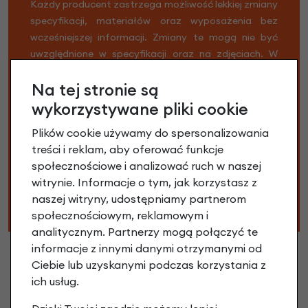
Każdy producent zastrzega możliwość lekkiej zmiany
specyfikacji, materiałów oraz wyposażenia bez
wcześniejszej informacji. Zmiany te mogą nie być
uwzględnione w specyfikacji oraz na zdjęciach. W
związku z tym dostarczony do Ciebie rower może
Na tej stronie są
różnić się niektórymi częściami. Nie stanowi to wady i
nie wpływa to na funkcjonalność techniczną roweru.
wykorzystywane pliki cookie
Dlatego możliwe jest, że Twój rower jest
Plików cookie używamy do spersonalizowania
zmontowany nieco inaczej niż podaje specyfikacja.
treści i reklam, aby oferować funkcje
Na przykład może się zdarzyć, że w swoim rowerze
społecznościowe i analizować ruch w naszej
znajdziesz inne pedały, gripy lub łańcuch. Nie martw
witrynie. Informacje o tym, jak korzystasz z
się, Twój rower i części zamienne nadal są w wysokiej
naszej witryny, udostępniamy partnerom
jakości.
społecznościowym, reklamowym i
analitycznym. Partnerzy mogą połączyć te
informacje z innymi danymi otrzymanymi od
Ciebie lub uzyskanymi podczas korzystania z
ich usług.