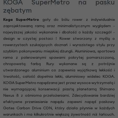
KOGA SuperMetro na pasku
zębatym
Koga SuperMetro
goły do bólu rower z indywidualnie
zaprojektowaną ramą oraz minimalistycznym wyglądem -
najwyższej jakości wykonanie i dbałość o każdy szczegół -
design w czystej postaci ! Rower stworzony z myślą o
rowerzystach szukających doznań i wyrazistego stylu przy
szybkim pokonywaniu miejskiej dżungli. Aluminiowa, sportowa
rama z polerowanymi spawami pokrytej pomarszczoną,
chropowatą farbą Rury wykonane są z potrójnie
utwardzonego aluminium co zapewnia wyjątkową lekkość i
trwałość, całość dopełnia lekki, aluminiowy widelec KOGA.
KOGA SuperMetro napędzana jest przez wysoce wytrzymałą i
nie wymagającej konserwacji piastę planetarną Shimano
Nexus 8 z ośmioma przełożeniami. Zdecydowanie bardziej
efektywne przeniesienie napędu zapewni napęd paskowy
Gates Carbon Drive CDN, który działa płynnie w każdych
warunkach i ma kilkukrotnie większą żywotność niż łańcuch.