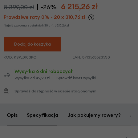
6 215,26
zł
8 399,00 zł
-26%
Prawdziwe raty 0% - 20 x 310,76 zł
Najniższa cena z ostatnich 30 dni:
6 215,26
zł
Dodaj do koszyka
KOD:
KSPL0103RO
EAN:
8713568523530
Wysyłka 6 dni roboczych
Wysyłka od 49,90 zł
Sprawdź koszt wysyłki
Sprawdź dostępność w sklepie stacjonarnym
Opis
Specyfikacja
Jak pakujemy rowery?
Jak