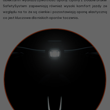
SafetySystem zapewniają również wysoki komfort jazdy ze
względu na to że są cienkie i pozostawiają oponę elastyczną
co jest kluczowe dla niskich oporów toczenia.