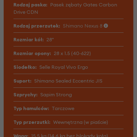
Rodzaj paska:
Pasek zębaty Gates Carbon
Drive CDN
Rodzaj przerzutek:
Shimano Nexus 8
Rozmiar kół:
28"
Rozmiar opony:
28 x 1.5 (40-622)
Siodełko:
Selle Royal Vivo Ergo
Suport:
Shimano Sealed Eccentric JIS
Szprychy:
Sapim Strong
Typ hamulców:
Tarczowe
Typ przerzutki:
Wewnętrzna (w piaście)
Waga:
15,5 kg (14,6 kg bez blokady koła)