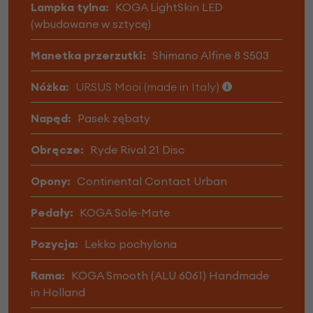
Lampka tylna:
KOGA LightSkin LED
(wbudowane w sztycę)
Manetka przerzutki:
Shimano Alfine 8 S503
Nóżka:
URSUS Mooi (made in Italy)
Napęd:
Pasek zębaty
Obręcze:
Ryde Rival 21 Disc
Opony:
Continental Contact Urban
Pedały:
KOGA Sole-Mate
Pozycja:
Lekko pochylona
Rama:
KOGA Smooth (ALU 6061) Handmade
in Holland