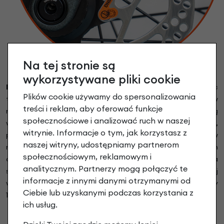
Na tej stronie są
wykorzystywane pliki cookie
Hydrauliczne hamulce tarczowe Shimano MT201.
Hamulec
Plików cookie używamy do spersonalizowania
tarczowy o dużej, precyzyjnie odmierzonej sile hamowania w
treści i reklam, aby oferować funkcje
mocnej konstrukcji. Przeciwstawne tłoki zapobiegają
społecznościowe i analizować ruch w naszej
wibracjom. Naturalny olej mineralny jako płyn hydrauliczny,
witrynie. Informacje o tym, jak korzystasz z
przyjazny dla środowiska i nie jest toksyczny ani żrący, w
naszej witryny, udostępniamy partnerom
rowerowych hydraulicznych układach hamulcowych
społecznościowym, reklamowym i
optymalne medium działa. 3-palcowa dźwignia hamulcowa
analitycznym. Partnerzy mogą połączyć te
stanowi punkt odniesienia w branży pod względem przystępnej
informacje z innymi danymi otrzymanymi od
wydajności. Tarcze hamulcowe to Shimano RT-54 o średnicy
Ciebie lub uzyskanymi podczas korzystania z
160mm.
ich usług.