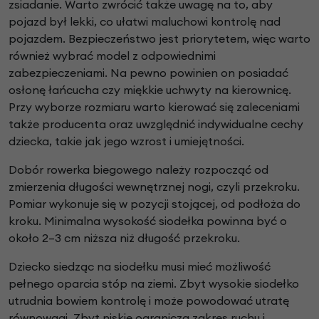
zsiadanie. Warto zwrócić także uwagę na to, aby
pojazd był lekki, co ułatwi maluchowi kontrolę nad
pojazdem. Bezpieczeństwo jest priorytetem, więc warto
również wybrać model z odpowiednimi
zabezpieczeniami. Na pewno powinien on posiadać
osłonę łańcucha czy miękkie uchwyty na kierownicę.
Przy wyborze rozmiaru warto kierować się zaleceniami
także producenta oraz uwzględnić indywidualne cechy
dziecka, takie jak jego wzrost i umiejętności.
Dobór rowerka biegowego należy rozpocząć od
zmierzenia długości wewnętrznej nogi, czyli przekroku.
Pomiar wykonuje się w pozycji stojącej, od podłoża do
kroku. Minimalna wysokość siodełka powinna być o
około 2–3 cm niższa niż długość przekroku.
Dziecko siedząc na siodełku musi mieć możliwość
pełnego oparcia stóp na ziemi. Zbyt wysokie siodełko
utrudnia bowiem kontrolę i może powodować utratę
równowagi. Zbyt niskie ogranicza zakres ruchu i