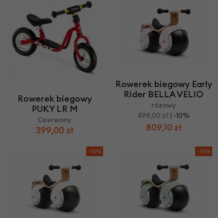
Rowerek biegowy Early
Rider BELLA VELIO
Rowerek biegowy
różowy
PUKY LR M
899,00 zł
| -10%
Czerwony
809,10 zł
399,00 zł
-10%
-10%