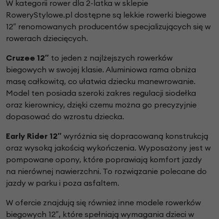
W kategorii rower dla 2-latka w sklepie
RoweryStylowe.pl dostępne są lekkie rowerki biegowe
12″ renomowanych producentów specjalizujących się w
rowerach dziecięcych.
Cruzee 12″
to jeden z najlżejszych rowerków
biegowych w swojej klasie. Aluminiowa rama obniża
masę całkowitą, co ułatwia dziecku manewrowanie.
Model ten posiada szeroki zakres regulacji siodełka
oraz kierownicy, dzięki czemu można go precyzyjnie
dopasować do wzrostu dziecka.
Early Rider 12″
wyróżnia się dopracowaną konstrukcją
oraz wysoką jakością wykończenia. Wyposażony jest w
pompowane opony, które poprawiają komfort jazdy
na nierównej nawierzchni. To rozwiązanie polecane do
jazdy w parku i poza asfaltem.
W ofercie znajdują się również inne modele rowerków
biegowych 12″, które spełniają wymagania dzieci w