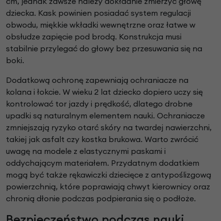
cm, jednak zawsze należy dokładnie zmierzyć głowę
dziecka. Kask powinien posiadać system regulacji
obwodu, miękkie wkładki wewnętrzne oraz łatwe w
obsłudze zapięcie pod brodą. Konstrukcja musi
stabilnie przylegać do głowy bez przesuwania się na
boki.
Dodatkową ochronę zapewniają ochraniacze na
kolana i łokcie. W wieku 2 lat dziecko dopiero uczy się
kontrolować tor jazdy i prędkość, dlatego drobne
upadki są naturalnym elementem nauki. Ochraniacze
zmniejszają ryzyko otarć skóry na twardej nawierzchni,
takiej jak asfalt czy kostka brukowa. Warto zwrócić
uwagę na modele z elastycznymi paskami i
oddychającym materiałem. Przydatnym dodatkiem
mogą być także rękawiczki dziecięce z antypoślizgową
powierzchnią, które poprawiają chwyt kierownicy oraz
chronią dłonie podczas podpierania się o podłoże.
Bezpieczeństwo podczas nauki