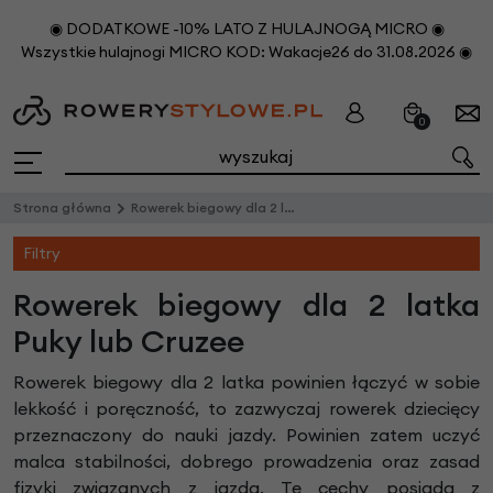
◉ DODATKOWE -10% LATO Z HULAJNOGĄ MICRO ◉
Wszystkie hulajnogi MICRO KOD: Wakacje26 do 31.08.2026 ◉
0
Strona główna
Rowerek biegowy dla 2 latka
Filtry
Rowerek biegowy dla 2 latka
Puky lub Cruzee
Rowerek biegowy dla 2 latka powinien łączyć w sobie
lekkość i poręczność, to zazwyczaj rowerek dziecięcy
przeznaczony do nauki jazdy. Powinien zatem uczyć
malca stabilności, dobrego prowadzenia oraz zasad
fizyki związanych z jazdą. Te cechy posiada z