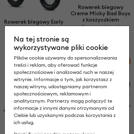
Rowerek biegowy
Creme Micky Bad Boys
z koszyczkiem
Rowerek biegowy Early
Czerwony+ koszyk
Rider Big Foot 12"
799,00 zł
| -60%
Sage Green
Na tej stronie są
319,60 zł
1 049,00 zł
| -7%
wykorzystywane pliki cookie
975,57 zł
Plików cookie używamy do spersonalizowania
-60%
-10%
treści i reklam, aby oferować funkcje
społecznościowe i analizować ruch w naszej
witrynie. Informacje o tym, jak korzystasz z
naszej witryny, udostępniamy partnerom
społecznościowym, reklamowym i
analitycznym. Partnerzy mogą połączyć te
Rowerek biegowy
Rowerek biegowy Early
informacje z innymi danymi otrzymanymi od
Creme Micky Bad Boys
Rider Bonsai 12"
Ciebie lub uzyskanymi podczas korzystania z
z koszyczkiem
799,00 zł
| -10%
ich usług.
Czarny + koszyk
719,10 zł
799,00 zł
| -60%