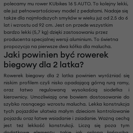
polecamy mu rower KUbikes 16 S AUTO. To kolejny lekki,
ale już pełnowartościowy model z pedałami. Nadaje się
także dla najmłodszych smyków w wieku już od 2.5 do 6
lat i wzrostu od 92 cm. Jest on przede wszystkim
bardzo lekki (5,7 kg) dzięki zastosowaniu przez
producenta specjalnej wersji aluminium. To świetna
propozycja na pierwsze dwa kółka dla malucha.
Jaki powinien być rowerek
biegowy dla 2 latka?
Rowerek biegowy dla 2 latka powinien wyróżniać się
niskim profilem czyli nisko opadającą górną rurą ramy,
oraz łatwo regulowaną wysokością siodełka i
kierownicy. Umożliwiają one bowiem dostosowanie do
szybko rosnącego wzrostu malucha. Lekka konstrukcja
tych pojazdów ułatwia małym dzieciom kontrolowanie
pojazdu oraz łatwe wsiadanie i zsiadanie. Ważną cechą
jest też lekkość konstrukcji. Liczą się poza tym
dodatkowe elementy, takie jak osłona łańcucha,