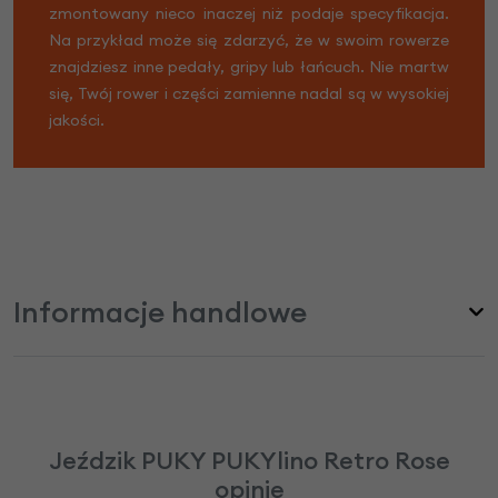
zmontowany nieco inaczej niż podaje specyfikacja.
Na przykład może się zdarzyć, że w swoim rowerze
znajdziesz inne pedały, gripy lub łańcuch. Nie martw
się, Twój rower i części zamienne nadal są w wysokiej
jakości.
Informacje handlowe
Jeździk PUKY PUKYlino Retro Rose
opinie