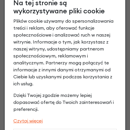
Na tej stronie są
Raty 0%
wykorzystywane pliki cookie
Plików cookie używamy do spersonalizowania
1,00 zł - 5000,00 zł / do 10 rat 0%
od 5001,00 zł / do 20 rat 0%
treści i reklam, aby oferować funkcje
Raty do 60 miesięcy
społecznościowe i analizować ruch w naszej
witrynie. Informacje o tym, jak korzystasz z
naszej witryny, udostępniamy partnerom
Poznaj szczegóły
społecznościowym, reklamowym i
analitycznym. Partnerzy mogą połączyć te
informacje z innymi danymi otrzymanymi od
Ciebie lub uzyskanymi podczas korzystania z
ich usług.
Dzięki Twojej zgodzie możemy lepiej
dopasować ofertę do Twoich zainteresowań i
preferencji.
Czytaj więcej
Raty 0%