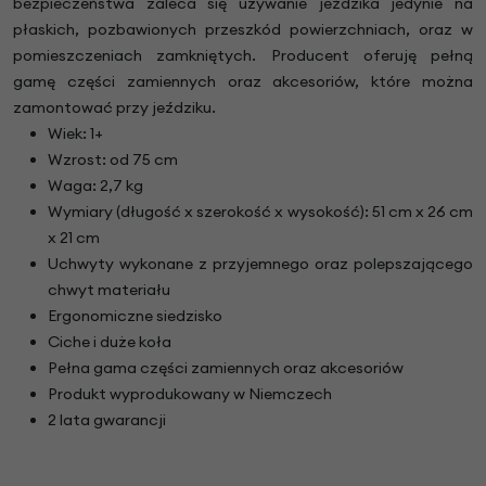
bezpieczeństwa zaleca się używanie jeździka jedynie na
płaskich, pozbawionych przeszkód powierzchniach, oraz w
pomieszczeniach zamkniętych. Producent oferuję pełną
gamę części zamiennych oraz akcesoriów, które można
zamontować przy jeździku.
Wiek: 1+
Wzrost: od 75 cm
Waga: 2,7 kg
Wymiary (długość x szerokość x wysokość): 51 cm x 26 cm
x 21 cm
Uchwyty wykonane z przyjemnego oraz polepszającego
chwyt materiału
Ergonomiczne siedzisko
Ciche i duże koła
Pełna gama części zamiennych oraz akcesoriów
Produkt wyprodukowany w Niemczech
2 lata gwarancji