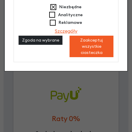
Niezbędne
3 miesiące nie płacisz
Analityczne
Reklamowe
Raty do 60 miesięcy
Szczegóły
Zgoda na wybrane
Zaakceptuj
Poznaj szczegóły
wszystkie
ciasteczka
Raty 0%