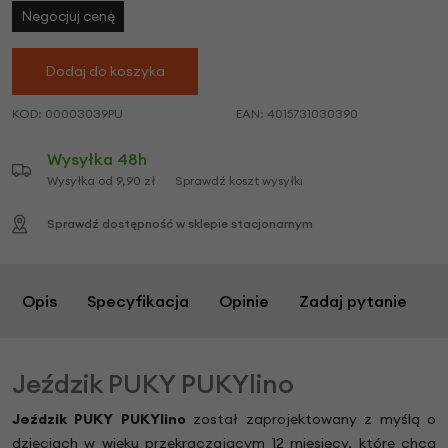
Negocjuj cenę
Dodaj do koszyka
KOD:
00003039PU
EAN:
4015731030390
Wysyłka 48h
Wysyłka od 9,90 zł
Sprawdź koszt wysyłki
Sprawdź dostępność w sklepie stacjonarnym
Opis
Specyfikacja
Opinie
Zadaj pytanie
Jeździk PUKY PUKYlino
Jeździk PUKY PUKYlino
został zaprojektowany z myślą o
dzieciach w wieku przekraczającym 12 miesięcy, które chcą