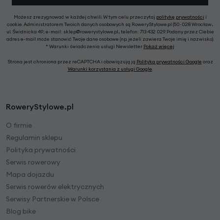
Możesz zrezygnować w każdej chwili. W tym celu przeczytaj
politykę prywatności
i
cookie. Administratorem Twoich danych osobowych są RoweryStylowe.pl (50-028 Wrocław,
ul. Świdnicka 49; e-mail: sklep@rowerystylowe.pl, telefon: 713 432 029. Podany przez Ciebie
adres e-mail może stanowić Twoje dane osobowe (np. jeżeli zawiera Twoje imię i nazwisko).
* Warunki świadczenia usługi Newsletter
Pokaż więcej
Strona jest chroniona przez reCAPTCHA i obowiązują ją
Polityka prywatności Google
oraz
Warunki korzystania z usługi Google
.
RoweryStylowe.pl
O firmie
Regulamin sklepu
Polityka prywatności
Serwis rowerowy
Mapa dojazdu
Serwis rowerów elektrycznych
Serwisy Partnerskie w Polsce
Blog bike