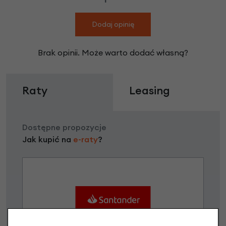
Dodaj opinię
Brak opinii. Może warto dodać własną?
Raty
Leasing
Dostępne propozycje
Jak kupić na
e-raty
?