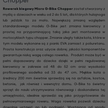
Chopper
Rowerek biegowy Micro G-Bike Chopper
został stworzony z
myślą o dzieciach w wieku od 2 do 5 lat, dla których hulajnoga
lub jeździk to za mało. Największą zmianą względem
standardowego modelu G-Bike jest zmiana kierownicy z
prostej na przypominającą taką jaka jest montowana w
motocyklach typu chopper. Zmianie uległy także koła, które w
tym modelu wykonane są z pianki EVA zamiast z poliuretanu.
Prosta konstrukcja oraz użycie dobrej jakości komponentów
gwarantuje niską wagę całego rowerka. Produkt może być w
pełni dopasowany do dziecka dzięki w pełni regulowanej
kierownicy w zakresie od 48 do 52 cm oraz wysokości
profilowanego siodełka od 33 do 47 cm. Miękkie koła o
średnicy 200 mm świetnie sprawdzą się na asfalcie, kostce,
betonie, jak również i wewnątrz domu. G-Bike to świetny
sprzęt do nauki utrzymywania równowagi i doskonalenia tej
umiejętności, idealnie sprawdzi się jako przygotowanie do
pełnowymiarowego roweru. Waga rowerka pozwoli dziecku
dowolnie ustawić go lub podnieść. Wystająca od spodu