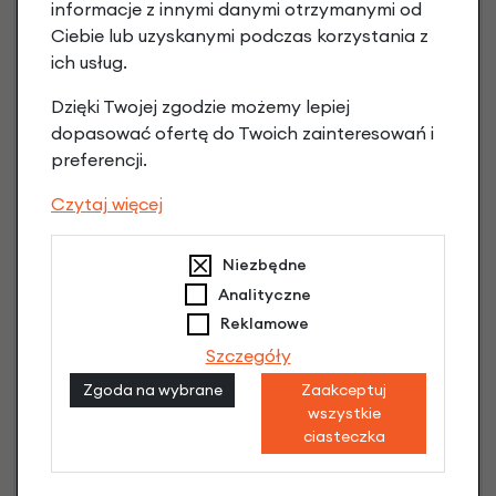
informacje z innymi danymi otrzymanymi od
Ciebie lub uzyskanymi podczas korzystania z
ich usług.
Raty 0%
Dzięki Twojej zgodzie możemy lepiej
dopasować ofertę do Twoich zainteresowań i
3 miesiące nie płacisz
preferencji.
Raty do 60 miesięcy
Czytaj więcej
Poznaj szczegóły
Niezbędne
Analityczne
Reklamowe
Szczegóły
Niniejsza propozycja nie stanowi oferty w rozumieniu art.
Zgoda na wybrane
Zaakceptuj
66 Kodeksu Cywilnego. Ostateczna decyzja o warunkach
wszystkie
i przyznaniu kredytu zostanie podjęta po ocenie
ciasteczka
zdolności kredytowej.