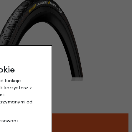
okie
ć funkcje
ak korzystasz z
 i
otrzymanymi od
esowań i