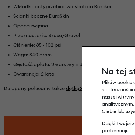
Wkładka antyprzebiciowa Vectran Breaker
Ścianki boczne DuraSkin
Opona zwijana
Przeznaczenie: Szosa/Gravel
Ciśnienie: 85 - 102 psi
Waga: 340 gram
Gęstość oplotu: 3 warstwy = 330 TPI
Na tej s
Gwarancja: 2 lata
Plików cookie 
Do opony polecamy także
dętkę Schwalbe 27-28" od 1 1/8
społecznościow
naszej witryn
analitycznym.
Ciebie lub uzy
Dzięki Twojej
preferencji.