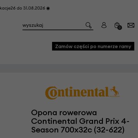
cje26 do 31.08.2026 ◉
0
Zamów części po numerze ramy
e
we
owe
acji i konserwacji roweru
Opona rowerowa
fon
Continental Grand Prix 4-
Season 700x32c (32-622)
e