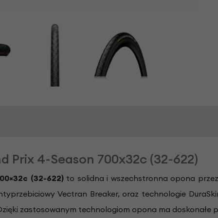
 Prix 4-Season 700x32c (32-622)
700
×
32c (32-622)
to solidna i wszechstronna opona prze
ntyprzebiciowy Vectran Breaker, oraz technologie DuraSk
. Dzięki zastosowanym technologiom opona ma doskonałe p