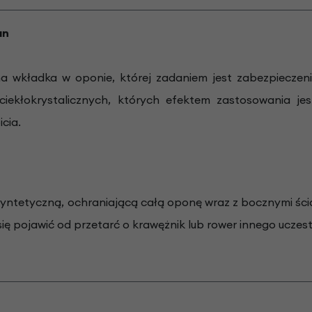
an
na wkładka w oponie, której zadaniem jest zabezpieczeni
ciekłokrystalicznych, których efektem zastosowania j
cia.
yntetyczną, ochraniającą całą oponę wraz z bocznymi ści
ę pojawić od przetarć o krawężnik lub rower innego uczest