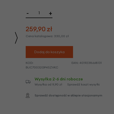
we
y
-
+
259,90
zł
Cena katalogowa:
330,00
zł
Dodaj do koszyka
KOD:
EAN:
4019238668131
BUC70032GP4SZVKC
Wysyłka 2-6 dni robocze
Wysyłka od 9,90 zł
Sprawdź koszt wysyłki
Sprawdź dostępność w sklepie stacjonarnym