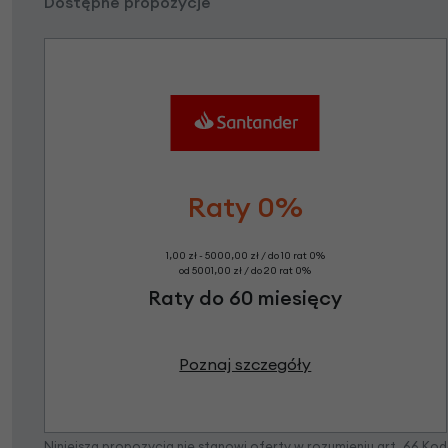
Dostępne propozycje
Raty 0%
1,00 zł - 5000,00 zł / do 10 rat 0%
od 5001,00 zł / do 20 rat 0%
Raty do 60 miesięcy
Poznaj szczegóły
Niniejsza propozycja nie stanowi oferty w rozumieniu art. 66 K