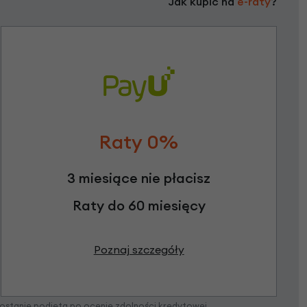
Jak kupić na
e-raty
?
Raty 0%
3 miesiące nie płacisz
Raty do 60 miesięcy
Poznaj szczegóły
zostanie podjęta po ocenie zdolności kredytowej.