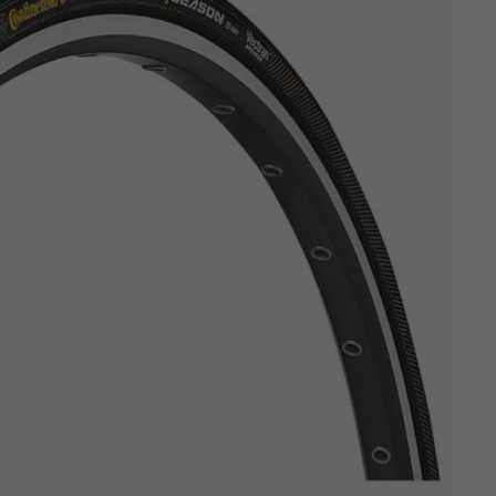
Z
apięcia rowero
Pompki rowerowe
werowe
er Pig
Peruzzo
Gazelle
Pozostałe
N
akrętki i obejm
i:SY
Przerzutki rowerowe
es
Inny
R
owery transportowe - akcesoria
S
akwy i torby rowerowe
Siodełka rowerowe
rowe
Strida - części