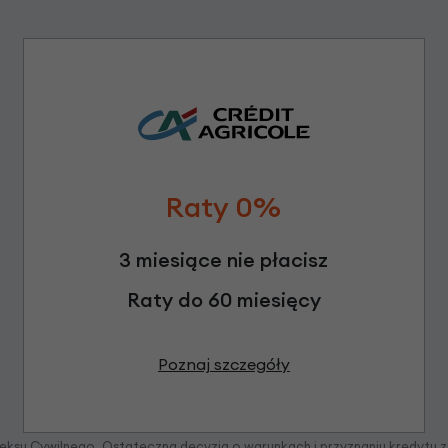
Raty 0%
3 miesiące nie płacisz
Raty do 60 miesięcy
Poznaj szczegóły
odeksu Cywilnego. Ostateczna decyzja o warunkach i przyznaniu kredytu 