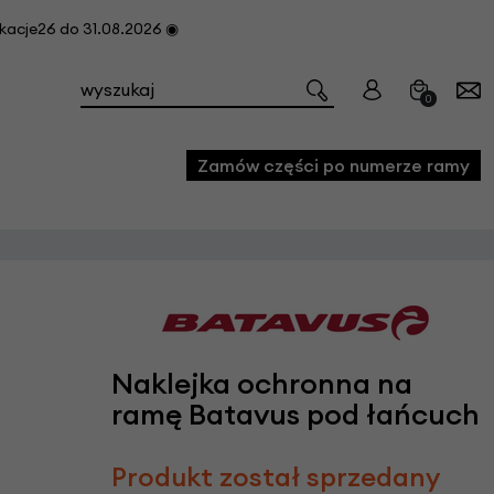
cje26 do 31.08.2026 ◉
0
Zamów części po numerze ramy
e
we
owe
Naklejka ochronna na
acji i konserwacji roweru
ramę Batavus pod łańcuch
fon
e
Produkt został sprzedany