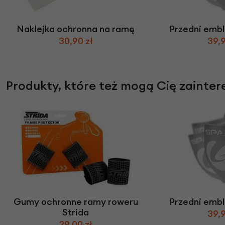
Naklejka ochronna na ramę
Przedni emb
30,90 zł
39,9
Produkty, które też mogą Cię zainte
Gumy ochronne ramy roweru
Przedni emb
Strida
39,9
29,00 zł