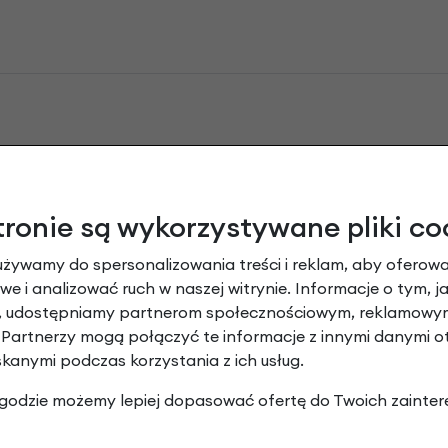
ka ochronna na ramę Batavus pod łańcuch
tronie są wykorzystywane pliki co
Dodaj opinię
używamy do spersonalizowania treści i reklam, aby oferowa
taż. Elastyczna. POLECAM!!! Można zamawiać.
e i analizować ruch w naszej witrynie. Informacje o tym, j
y, udostępniamy partnerom społecznościowym, reklamowym
 Partnerzy mogą połączyć te informacje z innymi danymi 
ntuje między plastikową osłoną łańcucha
skanymi podczas korzystania z ich usług.
 zgodzie możemy lepiej dopasować ofertę do Twoich zainter