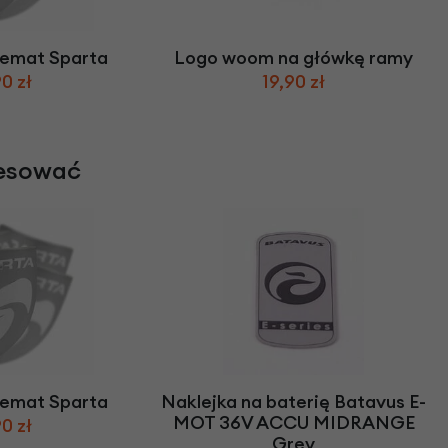
lemat Sparta
Logo woom na główkę ramy
0 zł
19,90 zł
resować
lemat Sparta
Naklejka na baterię Batavus E-
MOT 36V ACCU MIDRANGE
0 zł
Grey