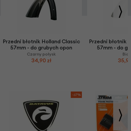
Przedni błotnik Holland Classic
Przedni błotnik 
57mm - do grubych opon
57mm - do gr
Czarny połysk
Biał
34,90 zł
35,90
-67%