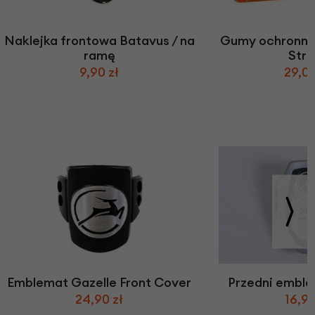
Naklejka frontowa Batavus / na
Gumy ochronne
ramę
Stri
9,90 zł
29,00
Emblemat Gazelle Front Cover
Przedni emble
24,90 zł
16,90