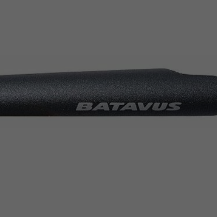
Z
apięcia rowero
Pompki rowerowe
werowe
er Pig
Peruzzo
Gazelle
Pozostałe
N
akrętki i obejm
i:SY
Przerzutki rowerowe
es
Inny
R
owery transportowe - akcesoria
S
akwy i torby rowerowe
Siodełka rowerowe
rowe
Strida - części