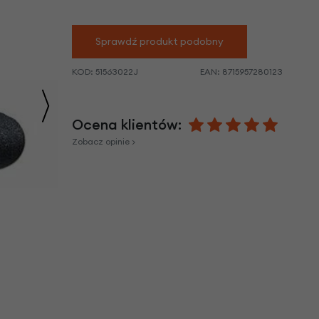
we
y
Sprawdź produkt podobny
KOD:
51563022J
EAN:
8715957280123
Ocena klientów:
Zobacz opinie >