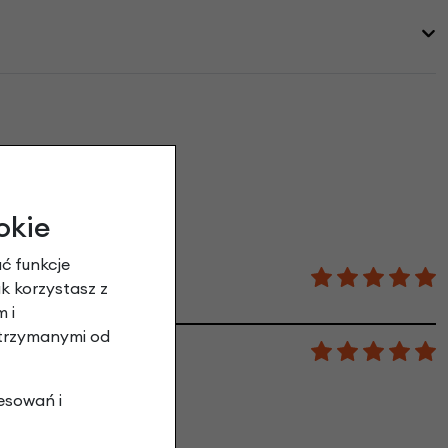
 opinie
okie
ć funkcje
ak korzystasz z
 i
otrzymanymi od
esowań i