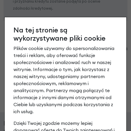
i przyznaniu kredytu zostanie podjęta po ocenie
zdolności kredytowej.
Na tej stronie są
wykorzystywane pliki cookie
Klienci zadali następujące pytania o ten
Plików cookie używamy do spersonalizowania
produkt
treści i reklam, aby oferować funkcje
społecznościowe i analizować ruch w naszej
Nikt wcześniej niemiał pytań do tego produktu? A Ty o
witrynie. Informacje o tym, jak korzystasz z
co chcesz zapytać?
naszej witryny, udostępniamy partnerom
społecznościowym, reklamowym i
analitycznym. Partnerzy mogą połączyć te
Zadaj pytanie
informacje z innymi danymi otrzymanymi od
Ciebie lub uzyskanymi podczas korzystania z
ich usług.
Klienci, którzy kupili ten produkt wybrali
Dzięki Twojej zgodzie możemy lepiej
również
dopasować ofertę do Twoich zainteresowań i