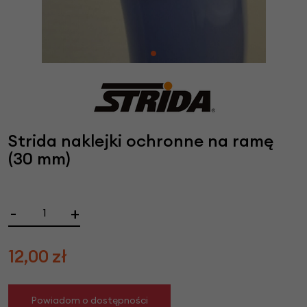
Strida naklejki ochronne na ramę
(30 mm)
-
+
12,00
zł
Powiadom o dostępności