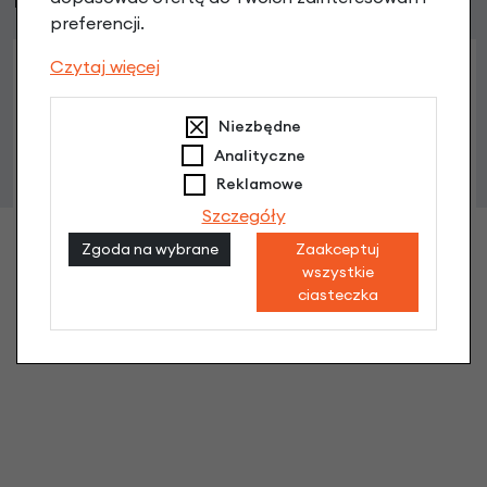
preferencji.
Czytaj więcej
Niezbędne
Analityczne
Reklamowe
Szczegóły
Zgoda na wybrane
Zaakceptuj
wszystkie
Opona rowerowa Strida Innova 18 x 1.25 (32-355)
ciasteczka
219,90 zł