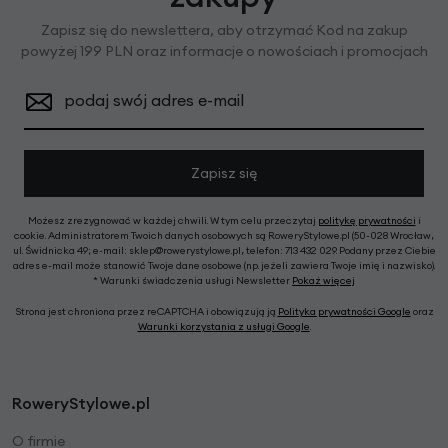
Zapisz się do newslettera, aby otrzymać Kod na zakup
powyżej 199 PLN oraz informacje o nowościach i promocjach
podaj swój adres e-mail
Zapisz się
Możesz zrezygnować w każdej chwili. W tym celu przeczytaj
politykę prywatności
i
cookie. Administratorem Twoich danych osobowych są RoweryStylowe.pl (50-028 Wrocław,
ul. Świdnicka 49; e-mail: sklep@rowerystylowe.pl, telefon: 713 432 029. Podany przez Ciebie
adres e-mail może stanowić Twoje dane osobowe (np. jeżeli zawiera Twoje imię i nazwisko).
* Warunki świadczenia usługi Newsletter
Pokaż więcej
Strona jest chroniona przez reCAPTCHA i obowiązują ją
Polityka prywatności Google
oraz
Warunki korzystania z usługi Google
.
RoweryStylowe.pl
O firmie